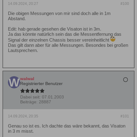
14.09.2024, 20:27
#100
Die obigen Messungen von mir sind doch alle in 1m
Abstand.
Edit: hab gerade gesehen die Visaton ist in 3m.
Ja das könnte natürlich sein das die Messentfernung das
Signal der einzelnen Chassis besser vereinheitlicht
Das gilt dann aber für alle Messungen. Besondes bei großen
Lautsprechern.
walwal
Registrierter Benutzer
Dabei seit:
07.01.2003
Beiträge:
28887
14.09.2024, 20:35
#101
Genau so ist es. Ich dachte das wäre bekannt, das Visaton
in 3 m misst.