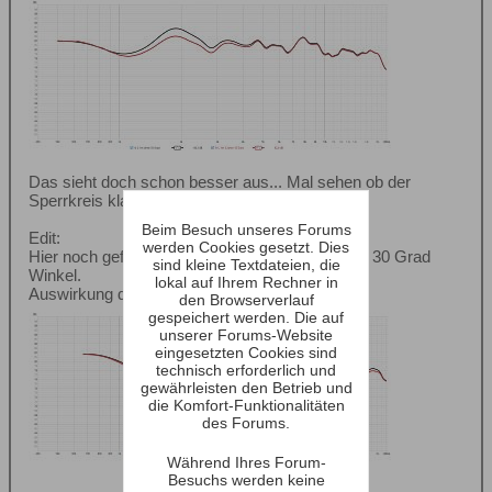
Das sieht doch schon besser aus... Mal sehen ob der
Sperrkreis klangschädlich ist. Denke nicht.
Beim Besuch unseres Forums
Edit:
werden Cookies gesetzt. Dies
Hier noch gefensterte Messung aus ca 270 und 30 Grad
sind kleine Textdateien, die
Winkel.
lokal auf Ihrem Rechner in
Auswirkung des Sperrkreises:
den Browserverlauf
gespeichert werden. Die auf
unserer Forums-Website
eingesetzten Cookies sind
technisch erforderlich und
gewährleisten den Betrieb und
die Komfort-Funktionalitäten
des Forums.
Während Ihres Forum-
Besuchs werden keine