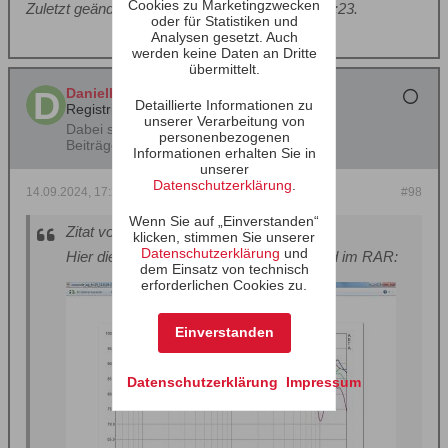
Cookies zu Marketingzwecken
Zuletzt geändert von
DanielK78
;
14.09.2024, 17:23
.
oder für Statistiken und
Analysen gesetzt. Auch
werden keine Daten an Dritte
übermittelt.
DanielK78
Detaillierte Informationen zu
Registrierter Benutzer
unserer Verarbeitung von
Dabei seit:
11.03.2021
personenbezogenen
Beiträge:
526
Informationen erhalten Sie in
unserer
Datenschutzerklärung
.
14.09.2024, 17:22
#98
Wenn Sie auf „Einverstanden“
Zitat von
walwal
klicken, stimmen Sie unserer
Datenschutzerklärung
und
Hier die offizielle Messung in 3 m Abstand im RAR:
dem Einsatz von technisch
erforderlichen Cookies zu.
Einverstanden
Datenschutzerklärung
Impressum