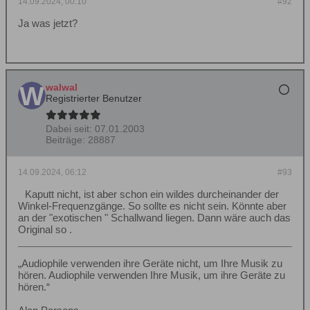
14.09.2024, 00:10
#92
Ja was jetzt?
walwal
Registrierter Benutzer
Dabei seit:
07.01.2003
Beiträge:
28887
14.09.2024, 06:12
#93
Kaputt nicht, ist aber schon ein wildes durcheinander der
Winkel-Frequenzgänge. So sollte es nicht sein. Könnte aber
an der "exotischen " Schallwand liegen. Dann wäre auch das
Original so .
„Audiophile verwenden ihre Geräte nicht, um Ihre Musik zu
hören. Audiophile verwenden Ihre Musik, um ihre Geräte zu
hören.“