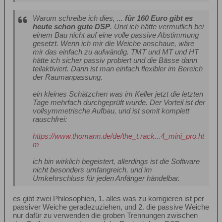
Warum schreibe ich dies, ...
für 160 Euro gibt es
heute schon gute DSP
. Und ich hätte vermutlich bei
einem Bau nicht auf eine volle passive Abstimmung
gesetzt. Wenn ich mir die Weiche anschaue, wäre
mir das einfach zu aufwändig. TMT und MT und HT
hätte ich sicher passiv probiert und die Bässe dann
teilaktiviert. Dann ist man einfach flexibler im Bereich
der Raumanpassung.
ein kleines Schätzchen was im Keller jetzt die letzten
Tage mehrfach durchgeprüft wurde. Der Vorteil ist der
vollsymmetrische Aufbau, und ist somit komplett
rauschfrei:
https://www.thomann.de/de/the_t.rack...4_mini_pro.ht
m
ich bin wirklich begeistert, allerdings ist die Software
nicht besonders umfangreich, und im
Umkehrschluss für jeden Anfänger händelbar.
es gibt zwei Philosophien, 1. alles was zu korrigieren ist per
passiver Weiche geradezuziehen, und 2. die passive Weiche
nur dafür zu verwenden die groben Trennungen zwischen