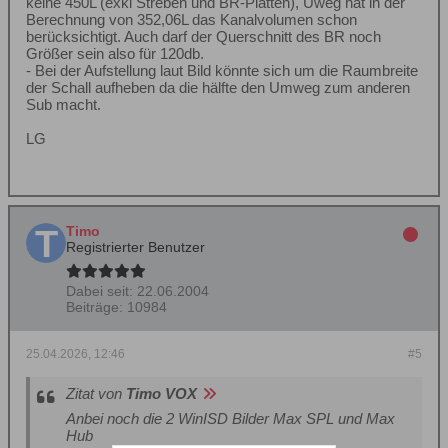
keine 450L (exkl Streben und BR-Platten), Uweg hat in der
Berechnung von 352,06L das Kanalvolumen schon
berücksichtigt. Auch darf der Querschnitt des BR noch
Größer sein also für 120db.
- Bei der Aufstellung laut Bild könnte sich um die Raumbreite
der Schall aufheben da die hälfte den Umweg zum anderen
Sub macht.
LG
Timo
Registrierter Benutzer
Dabei seit:
22.06.2004
Beiträge:
10984
25.04.2026, 12:46
#5
Zitat von
Timo VOX
Anbei noch die 2 WinISD Bilder Max SPL und Max
Hub