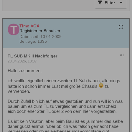
Filter
Timo VOX
Registrierter Benutzer
Dabei seit:
10.01.2009
Beiträge:
1395
#1
TL SUB MK II Nachfolger
23.04.2026, 13:37
Hallo zusammen,
ich wollte eigentlich einen zweiten TL Sub bauen, allerdings
hatte ich schon immer Lust mal große Chassis
zu
verwenden.
Durch Zufall bin ich auf etwas gestoßen und nun will ich was
bauen um es zum TL zu vergleichen und dann entscheid
eich doch eher 2ter TL oder 2 von dem hier vorgestellten.
Es ist kein Visaton, aber beim Bau ist es ja immer das selbe
daher guckt einmal rüber ob ich was falsch gemacht habe,
vergessen oder ob es Verbesserungsvorschläge gibt.