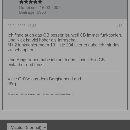
Dabei seit:
16.03.2009
Beiträge:
5963
26.04.2026, 19:33
#15
Ich finde auch das CB besser ist, weil CB immer funktioniert.
Und Kick ist viel höher als Infraschall.
Mit 2 funktionierenden 18“ in je 204 Liter erlaube ich mir das
zu behaupten.
Und Ringstreben habe ich auch drin, finde ich in CB
einfacher und funzt.
Viele Grüße aus dem Bergischen Land
Jörg
Ab jetzt auch wieder
Yamaha
, ohne Kickstarter und breitem Lenker