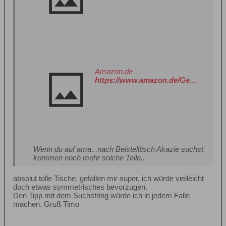
Amazon.de
https://www.amazon.de/Gedrehter-Holzhocker-Beistelltisch-Blumenst%C3%A4nder-Blumens%C3%A4ule/dp/B07Y1SQ2JL?__mk_de_DE=%C3%85M%C3%85%C5%BD%C3%95%C3%91&crid=1CLP7DDNU7V6O&dib=eyJ2IjoiMSJ9.w4DEYzI0CL7dJzYRAKQQRfDXFqakmB09ScM1pPUVHKmKDYgGLqElYjVSbz5NFLI78G7NALO51M5KtXfV63rJHLpL1ShGR-SqW0WpVlNHm6g.n-tP9M_01Xjjg4iv8Sra9TT0Eq44IQEUoyNPAgwatA0&dib_tag=se&keywords=beistelltisch+akazie&qid=1755263368&s=kitchen&sprefix=beistelltisch+akazie%2Ckitchen%2C194&sr=1-52&xpid=FgqhAAH5xBYGf
Wenn du auf ama.. nach Beistelltisch Akazie suchst,
kommen noch mehr solche Teile..
absolut tolle Tische, gefallen mir super, ich würde vielleicht
doch etwas symmetrisches bevorzugen.
Den Tipp mit dem Suchstring würde ich in jedem Falle
machen. Gruß Timo