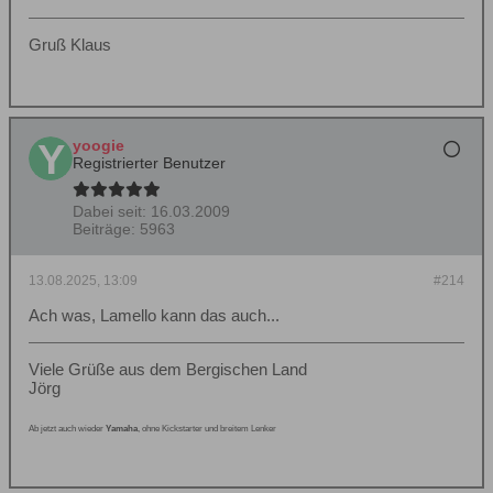
Gruß Klaus
yoogie
Registrierter Benutzer
Dabei seit:
16.03.2009
Beiträge:
5963
13.08.2025, 13:09
#214
Ach was, Lamello kann das auch...
Viele Grüße aus dem Bergischen Land
Jörg
Ab jetzt auch wieder
Yamaha
, ohne Kickstarter und breitem Lenker