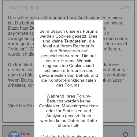
13.08.2025, 15:19
#218
Das würde ich nicht machen Timo. Auch wenn es minimal
ist, Du bekommst (zumindest optisch) eine Torsion hinein...
Dazu hast Du ja eine feste Orientierung durch die
Beim Besuch unseres Forums
asymmetrische Anordnung des HT. Dann wird sich
werden Cookies gesetzt. Dies
zwangsläufig die Frage stellen, ob die Strebe, die oben nach
sind kleine Textdateien, die
vorne geht, aussen oder innen stehen soll - fände ich zu viel
lokal auf Ihrem Rechner in
"Irritation". Wenn die Aufbauten oriertiert werden müssen,
den Browserverlauf
würde ich die Sockel geradlinig halten
gespeichert werden. Die auf
unserer Forums-Website
Du könntest auch das mittlere Brett durch zwei dünnere
eingesetzten Cookies sind
ersetzen, die sich nach vorne zum Beispiel wie in V öffnen,
technisch erforderlich und
auch da hättest Du einen symmetrischen schlanken Aufbau.
gewährleisten den Betrieb und
Wenn Du da flächig einheitlich mit heller und dunkler Lasur
die Komfort-Funktionalitäten
des Forums.
arbeitest, könntest Du nochmal Akzente setzen
Während Ihres Forum-
Besuchs werden keine
Viele Grüße - Axel
Cookies zu Marketingzwecken
oder für Statistiken und
Analysen gesetzt. Auch
werden keine Daten an Dritte
übermittelt.
Timo
Detaillierte Informationen zu