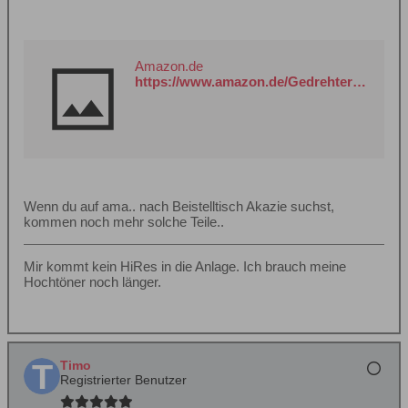
Amazon.de
https://www.amazon.de/Gedrehter-Holzhocker-Beistelltisch-Blumenst%C3%A4nder-Blumens%C3%A4ule/dp/B07Y1SQ2JL?__mk_de_DE=%C3%85M%C3%85%C5%BD%C3%95%C3%91&crid=1CLP7DDNU7V6O&dib=eyJ2IjoiMSJ9.w4DEYzI0CL7dJzYRAKQQRfDXFqakmB09ScM1pPUVHKmKDYgGLqElYjVSbz5NFLI78G7NALO51M5KtXfV63rJHLpL1ShGR-SqW0WpVlNHm6g.n-tP9M_01Xjjg4iv8Sra9TT0Eq44IQEUoyNPAgwatA0&dib_tag=se&keywords=beistelltisch+akazie&qid=1755263368&s=kitchen&sprefix=beistelltisch+akazie%2Ckitchen%2C194&sr=1-52&xpid=FgqhAAH5xBYGf
Wenn du auf ama.. nach Beistelltisch Akazie suchst,
kommen noch mehr solche Teile..
Mir kommt kein HiRes in die Anlage. Ich brauch meine
Hochtöner noch länger.
Timo
Registrierter Benutzer