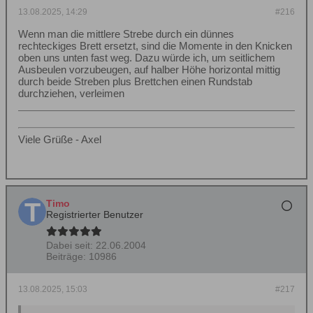
13.08.2025, 14:29
#216
Wenn man die mittlere Strebe durch ein dünnes
rechteckiges Brett ersetzt, sind die Momente in den Knicken
oben uns unten fast weg. Dazu würde ich, um seitlichem
Ausbeulen vorzubeugen, auf halber Höhe horizontal mittig
durch beide Streben plus Brettchen einen Rundstab
durchziehen, verleimen
Viele Grüße - Axel
Timo
Registrierter Benutzer
Dabei seit:
22.06.2004
Beiträge:
10986
13.08.2025, 15:03
#217