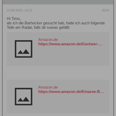
15.08.2025, 14:21
#224
Hi Timo,
als ich die Barhocker gesucht hab, hatte ich auch folgende
Teile am Radar, falls dir sowas gefällt:
Amazon.de
https://www.amazon.de/Gecheer-Beistelltisch-Couchtisch-Kaffeetisch-Telefontisch/dp/B0B3VH5GRN?__mk_de_DE=%C3%85M%C3%85%C5%BD%C3%95%C3%91&crid=1CLP7DDNU7V6O&dib=eyJ2IjoiMSJ9.dSBvAXyh-GNG-vW4Dj-JHBZFGd-YGzcRSbCdChFNWhIrCjl33KnxL911n0qW6mbdmyeQtWiG0XiBZ_InQunSki63RUkAf5NRM3nrPQmBNGgMnWj0oPAGgthBocZXxB_VW_QmegqeCzMmfAHfaF1NCurjspQ7hNxv4USpwrwD7Q4ZtBiHNocUF9QV1H6V6EFuKB0mKVpGuBMb7x60xRyeBU0TAIL3LpfTjaHKRPq6F_6LHvRAmHE_enFqJjBbdXN9.d5SD4fNvhDH_740qVLUcPV7RflGF1RH-kQtT9vNFQMQ&dib_tag=se&keywords=beistelltisch+akazie&qid=1755263648&s=kitchen&sprefix=beistelltisch+akazie%2Ckitchen%2C194&sr=1-335&xpid=FgqhAAH5xBYGf
Amazon.de
https://www.amazon.de/Kinaree-Beistelltisch-Akazie-Nong-Prue/dp/B01MG3V8W4?__mk_de_DE=%C3%85M%C3%85%C5%BD%C3%95%C3%91&crid=1CLP7DDNU7V6O&dib=eyJ2IjoiMSJ9.a4Cku5u0ljWEuHYD_3uqCmArObkGUszGh57Kl7k5Jjv_2cumfEWly5_2Isra2Wo1WN2ZsI_xYsXgkk4xcXRdrA46vN9uZ3UNBxG6Uzx8kDo.u6dxkAkjvAOhuGwQTg3jCXP_KpUIe4CYHoDGPoExUzk&dib_tag=se&keywords=beistelltisch+akazie&qid=1755263667&s=kitchen&sprefix=beistelltisch+akazie%2Ckitchen%2C194&sr=1-344&xpid=FgqhAAH5xBYGf