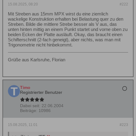
15.08.2025, 08:20
#222
Mit Streben aus 15mm MPX wirst du eine ziemlich
wackelige Konstruktion erhalten bei Belastung quer zu den
Streben. Bilde die mittlere Strebe besser als V aus, das
unten hinten mittig an einem Punkt startet und vorne oben zu
beiden Ecken der Platte ausläuft. Okay, das braucht einen
Schifterschnitt (2-fach geneigt), aber nichts, was man mit
Trigonometrie nicht hinbekommt.
Grüße aus Karlsruhe, Florian
Timo
Registrierter Benutzer
Dabei seit:
22.06.2004
Beiträge:
10986
15.08.2025, 11:01
#223