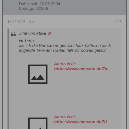
Dabei seit:
22.06.2004
Beiträge:
10986
15.08.2025, 14:41
#225
Zitat von
kboe
Hi Timo,
als ich die Barhocker gesucht hab, hatte ich auch
folgende Teile am Radar, falls dir sowas gefällt:
Amazon.de
https://www.amazon.de/Gecheer-Beistelltisch-Couchtisch-Kaffeetisch-Telefontisch/dp/B0B3VH5GRN?__mk_de_DE=%C3%85M%C3%85%C5%BD%C3%95%C3%91&crid=1CLP7DDNU7V6O&dib=eyJ2IjoiMSJ9.dSBvAXyh-GNG-vW4Dj-JHBZFGd-YGzcRSbCdChFNWhIrCjl33KnxL911n0qW6mbdmyeQtWiG0XiBZ_InQunSki63RUkAf5NRM3nrPQmBNGgMnWj0oPAGgthBocZXxB_VW_QmegqeCzMmfAHfaF1NCurjspQ7hNxv4USpwrwD7Q4ZtBiHNocUF9QV1H6V6EFuKB0mKVpGuBMb7x60xRyeBU0TAIL3LpfTjaHKRPq6F_6LHvRAmHE_enFqJjBbdXN9.d5SD4fNvhDH_740qVLUcPV7RflGF1RH-kQtT9vNFQMQ&dib_tag=se&keywords=beistelltisch+akazie&qid=1755263648&s=kitchen&sprefix=beistelltisch+akazie%2Ckitchen%2C194&sr=1-335&xpid=FgqhAAH5xBYGf
Amazon.de
https://www.amazon.de/Kinaree-Beistelltisch-Akazie-Nong-Prue/dp/B01MG3V8W4?__mk_de_DE=%C3%85M%C3%85%C5%BD%C3%95%C3%91&crid=1CLP7DDNU7V6O&dib=eyJ2IjoiMSJ9.a4Cku5u0ljWEuHYD_3uqCmArObkGUszGh57Kl7k5Jjv_2cumfEWly5_2Isra2Wo1WN2ZsI_xYsXgkk4xcXRdrA46vN9uZ3UNBxG6Uzx8kDo.u6dxkAkjvAOhuGwQTg3jCXP_KpUIe4CYHoDGPoExUzk&dib_tag=se&keywords=beistelltisch+akazie&qid=1755263667&s=kitchen&sprefix=beistelltisch+akazie%2Ckitchen%2C194&sr=1-344&xpid=FgqhAAH5xBYGf