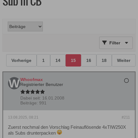
Sub in CB
Filter
Vorherige
1
14
15
16
18
Weiter
Whoofmax
Registrierter Benutzer
Dabei seit:
16.01.2008
Beiträge:
991
13.08.2025, 08:21
#211
Zuerst nochmal den Vorschlag Feinauflösende 4xTIW250X
als Subs drunterpacken