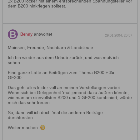
1x B200 locker mit einem entsprechenden Spannungsteiler vor
dem B200 hinkriegen solltest.
antwortet
Benny
29.01.2004, 20:57
Moinsen, Freunde, Nachbarn & Landsleute...
Ich bin wieder aus dem Urlaub zurück, und was muß ich
sehen:
Eine ganze Latte an Beiträgen zum Thema B200 +
2x
GF200...
Das geht alles leider voll an meinen Vorstellungen vorbei.
Wenn sich bei Gelegenheit 'mal jemand dazu äußern könnte,
wie man am sinnvollsten B200 und
1
GF200 kombiniert, würde
mich das sehr freuen...
So, dann will ich doch 'mal die anderen Beiträge
durchforsten...
Weiter machen.