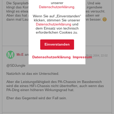
unserer
Die Spanplattenkisten sind heute fertig geworden. Und wie
Datenschutzerklärung
.
klingt das Konzept? Hmm....ich würd' mal sagen...irgendwie
klingt es etwas hohl. Wir haben es schon mit Spikes versucht.
Aber das hat auch nichts gebracht. Morgen schrauben wir
Wenn Sie auf „Einverstanden“
dann mal Lautsprecher rein. Vielleicht wird es dann besser.
klicken, stimmen Sie unserer
Datenschutzerklärung
und
dem Einsatz von technisch
erforderlichen Cookies zu.
Einverstanden
antwortet
Mr.E
28.01.2004, 22:02
Datenschutzerklärung
Impressum
@SDJungle
Natürlich ist das ein Unterschied.
Aber die Leistungsfähigkeit des PA-Chassis im Bassbereich
wird die eines HiFi-Chassis nicht übertreffen, auch wenn das
PA-Ding einen höheren Wirkungsgrad hat.
Eher das Gegenteil wird der Fall sein.