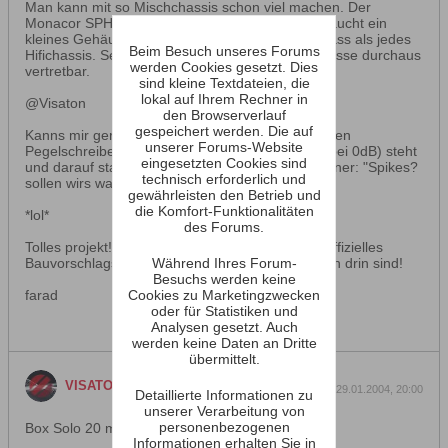
Man kann mit so Mischchassis schon viel machen. Der
Monacor SPH450 ist da ein gutes Beispiel. Er braucht ein
kleines Gehäuse und kann aktiv entzerrt mehr bass als jedes
Beim Besuch unseres Forums
Hifichassis. Sein Antrieb ist gewaltigst und die Masse durchaus
werden Cookies gesetzt. Dies
vertretbar.
sind kleine Textdateien, die
lokal auf Ihrem Rechner in
@Visaton
den Browserverlauf
gespeichert werden. Die auf
Kanns mir gerade vorstellen, wie ihr zu dritt um den
unserer Forums-Website
Pegelschreiber mit linealglatten Frequenzgang (bei 0dB) steht
eingesetzten Cookies sind
und darauf starrt. Nach 2 min ruhe meint dann einer: "Spikes?
technisch erforderlich und
sollen wirs wagen?"
gewährleisten den Betrieb und
die Komfort-Funktionalitäten
*lol*
des Forums.
Tolles projekt!! Macht doch bitte mal wieder ein offizielles
Während Ihres Forum-
Bauvorschlagsheft, wo dann auch so Geschichten drin sind!
Besuchs werden keine
Cookies zu Marketingzwecken
farad
oder für Statistiken und
Analysen gesetzt. Auch
werden keine Daten an Dritte
übermittelt.
antwortet
VISATON
29.01.2004, 20:00
Detaillierte Informationen zu
unserer Verarbeitung von
personenbezogenen
Box Solo 20 mit GF 200 - Stand der Dinge
Informationen erhalten Sie in