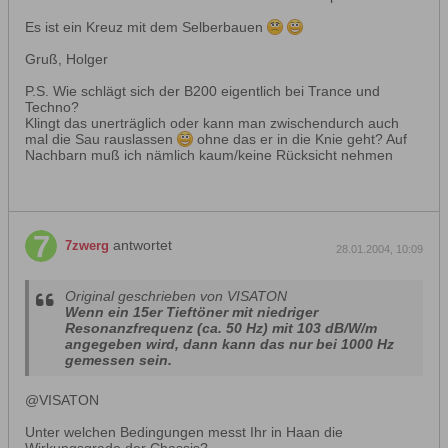
Es ist ein Kreuz mit dem Selberbauen
Gruß, Holger
P.S. Wie schlägt sich der B200 eigentlich bei Trance und
Techno?
Klingt das unerträglich oder kann man zwischendurch auch
mal die Sau rauslassen
ohne das er in die Knie geht? Auf
Nachbarn muß ich nämlich kaum/keine Rücksicht nehmen
antwortet
7zwerg
28.01.2004, 10:09
Original geschrieben von VISATON
Wenn ein 15er Tieftöner mit niedriger
Resonanzfrequenz (ca. 50 Hz) mit 103 dB/W/m
angegeben wird, dann kann das nur bei 1000 Hz
gemessen sein.
@VISATON
Unter welchen Bedingungen messt Ihr in Haan die