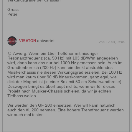
Wirkungsgrade der Chassis?
Gruss
Peter
antwortet
VISATON
28.01.2004, 07:04
@ 7zwerg: Wenn ein 15er Tieftöner mit niedriger
Resonanzfrequenz (ca. 50 Hz) mit 103 dB/W/m angegeben
wird, dann kann das nur bei 1000 Hz gemessen sein. Auch im
Grundtonbereich (200 Hz) kann ein direkt abstrahlendes
Musikerchassis nie diesen Wirkungsgrad erzielen. Bei 100 Hz
wird man kaum über 90 dB hinauskommen, ganz egal, wie
dick der Magnet ist (in einer Box mit 50 cm Schallwandbreite).
Deswegen bringt es überhaupt nichts, wenn wir für dieses
Projekt nach Musiker-Chassis schielen, da wir ja echten
Tiefbass wollen.
Wir werden den GF 200 einsetzen. Wer will kann natürlich
auch den AL 200 nehmen. Eine höhere Trennfrequenz werden
wir auch mal testen.