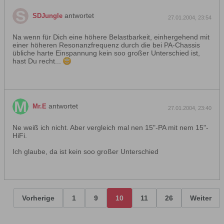
antwortet
SDJungle
27.01.2004, 23:54
Na wenn für Dich eine höhere Belastbarkeit, einhergehend mit
einer höheren Resonanzfrequenz durch die bei PA-Chassis
übliche harte Einspannung kein soo großer Unterschied ist,
hast Du recht...
antwortet
Mr.E
27.01.2004, 23:40
Ne weiß ich nicht. Aber vergleich mal nen 15"-PA mit nem 15"-
HiFi.
Ich glaube, da ist kein soo großer Unterschied
Vorherige
1
9
10
11
26
Weiter