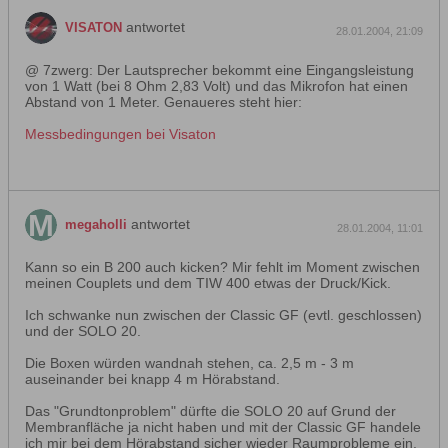
antwortet
VISATON
28.01.2004, 21:09
@ 7zwerg: Der Lautsprecher bekommt eine Eingangsleistung
von 1 Watt (bei 8 Ohm 2,83 Volt) und das Mikrofon hat einen
Abstand von 1 Meter. Genaueres steht hier:
Messbedingungen bei Visaton
antwortet
megaholli
28.01.2004, 11:01
Kann so ein B 200 auch kicken? Mir fehlt im Moment zwischen
meinen Couplets und dem TIW 400 etwas der Druck/Kick.
Ich schwanke nun zwischen der Classic GF (evtl. geschlossen)
und der SOLO 20.
Die Boxen würden wandnah stehen, ca. 2,5 m - 3 m
auseinander bei knapp 4 m Hörabstand.
Das "Grundtonproblem" dürfte die SOLO 20 auf Grund der
Membranfläche ja nicht haben und mit der Classic GF handele
ich mir bei dem Hörabstand sicher wieder Raumprobleme ein.