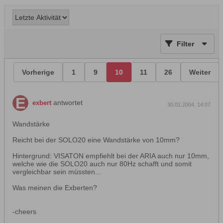
Filter
Vorherige
1
9
10
11
26
Weiter
antwortet
exbert
30.01.2004, 14:07
Wandstärke
Reicht bei der SOLO20 eine Wandstärke von 10mm?
Hintergrund: VISATON empfiehlt bei der ARIA auch nur 10mm,
welche wie die SOLO20 auch nur 80Hz schafft und somit
vergleichbar sein müssten...
Was meinen die Exberten?
-cheers