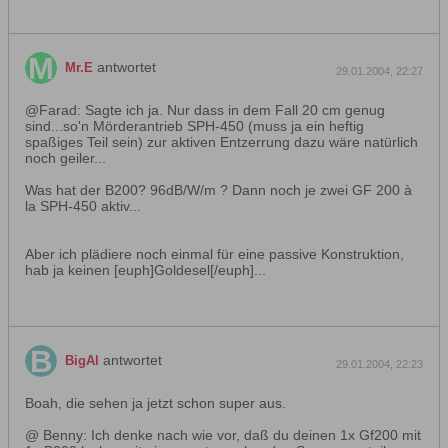
antwortet
Mr.E
29.01.2004, 22:27
@Farad: Sagte ich ja. Nur dass in dem Fall 20 cm genug
sind...so'n Mörderantrieb SPH-450 (muss ja ein heftig
spaßiges Teil sein) zur aktiven Entzerrung dazu wäre natürlich
noch geiler...
Was hat der B200? 96dB/W/m ? Dann noch je zwei GF 200 à
la SPH-450 aktiv...
Aber ich plädiere noch einmal für eine passive Konstruktion,
hab ja keinen [euph]Goldesel[/euph]...
antwortet
BigAl
29.01.2004, 22:23
Boah, die sehen ja jetzt schon super aus.
@ Benny: Ich denke nach wie vor, daß du deinen 1x Gf200 mit