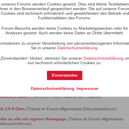
unseres Forums werden Cookies gesetzt. Dies sind kleine Textdateien, 
hner in den Browserverlauf gespeichert werden. Die auf unserer Foru
Name
 Cookies sind technisch erforderlich und gewährleisten den Betrieb und
Funktionalitäten des Forums.
200 verbessern ???
(Thema im Forum
Allgemeines Diskussionsforu
 Forum-Besuchs werden keine Cookies zu Marketingzwecken oder für S
afflestep- und Weichensimulation mit Fremdchassis
(Thema im F
Analysen gesetzt. Auch werden keine Daten an Dritte übermittelt.
esstechnik und Simulation
)
Informationen zu unserer Verarbeitung von personenbezogenen Informat
ändchen oder andere Hochtöner...
(Thema im Forum
Allgemeines
Sie in unserer
Datenschutzerklärung
.
iskussionsforum
)
„Einverstanden“ klicken, stimmen Sie unserer
Datenschutzerklärung
un
aßreflex mit LspCAD
(Thema im Forum
Allgemeines Diskussionsfor
von technisch erforderlichen Cookies zu.
ässe unter 30Hz nicht hörbar ?
(Thema im Forum
Allgemeines
iskussionsforum
)
Einverstanden
assrohr lange
(Thema im Forum
Allgemeines Diskussionsforum
)
Datenschutzerklärung
Impressum
asstlers Bude
(Thema im Forum
Galerie der Projekte
)
G 17/ 8 Ohm
(Thema im Forum
Allgemeines Diskussionsforum
)
itte an alle mit eigener Homepage
(Thema im Forum
Allgemeines
iskussionsforum
)