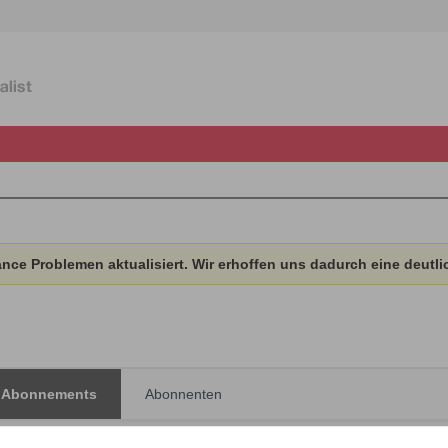
ce Problemen aktualisiert. Wir erhoffen uns dadurch eine deutli
Abonnements
Abonnenten
Zeige
1
Abonnements
Zurück zum Profil