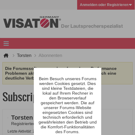
Anmelden oder Registrieren
Torsten
Abonnenten
Die Forumssoftware wurde aufgrund von Performance
Problemen aktualisiert. Wir erhoffen uns dadurch eine
deutliche Verbesserung.
Beim Besuch unseres Forums
werden Cookies gesetzt. Dies
sind kleine Textdateien, die
Subscription
lokal auf Ihrem Rechner in
den Browserverlauf
gespeichert werden. Die auf
unserer Forums-Website
eingesetzten Cookies sind
Torsten
technisch erforderlich und
gewährleisten den Betrieb und
Registrierter Benutzer
die Komfort-Funktionalitäten
Letzte Aktivität: 27.10.2015, 06:55
des Forums.