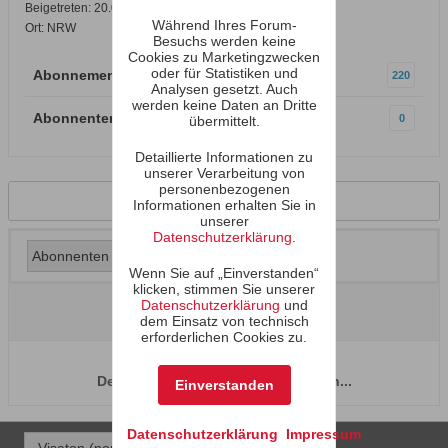
Beigetreten: 20.02.2002
Während Ihres Forum-
Ort: NRW
Besuchs werden keine
Cookies zu Marketingzwecken
oder für Statistiken und
Abonnements
220
Analysen gesetzt. Auch
werden keine Daten an Dritte
Abonnenten
0
übermittelt.
Detaillierte Informationen zu
unserer Verarbeitung von
personenbezogenen
Zurück zum Profil
Informationen erhalten Sie in
unserer
Datenschutzerklärung
.
Wenn Sie auf „Einverstanden“
klicken, stimmen Sie unserer
Datenschutzerklärung
und
dem Einsatz von technisch
erforderlichen Cookies zu.
Der Benutzer hat keine Abonnenten...
Einverstanden
Datenschutzerklärung
Impressum