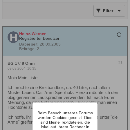
Filter
Heinz-Werner
Registrierter Benutzer
Dabei seit:
28.09.2003
Beiträge:
2
#1
BG 17/ 8 Ohm
09.03.2004, 10:35
Moin Moin Liste.
Ich möchte eine Breitbandbox, ca. 40 Liter, nach altem
Muster bauen. Ca. 7mm Sperrholz. Hierzu möchte ich den
obig genannten Lautsprecher verwenden. Ist, nach Eurer
Meinung, da eine Entzerrung nötig? Oder sollte man einen
Hochtöner zusätzlich einsetzen?
Beim Besuch unseres Forums
Ich hoffe, Ihr könnt mir bzgl. dieser Sache etwas unter "die
werden Cookies gesetzt. Dies
Arme" greifen.
sind kleine Textdateien, die
lokal auf Ihrem Rechner in