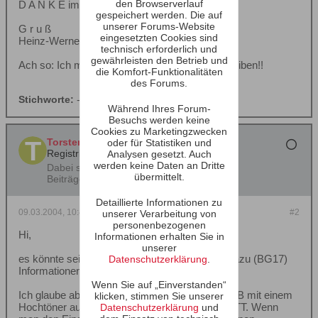
den Browserverlauf
D A N K E im Voraus!
gespeichert werden. Die auf
unserer Forums-Website
G r u ß
eingesetzten Cookies sind
Heinz-Werner Strob
technisch erforderlich und
gewährleisten den Betrieb und
Ach so: Ich möchte das Teil mit ner Röhre betreiben!!
die Komfort-Funktionalitäten
des Forums.
Stichworte:
-
Während Ihres Forum-
Besuchs werden keine
Cookies zu Marketingzwecken
Torsten
oder für Statistiken und
Registrierter Benutzer
Analysen gesetzt. Auch
werden keine Daten an Dritte
Dabei seit:
20.02.2002
übermittelt.
Beiträge:
702
Detaillierte Informationen zu
09.03.2004, 10:47
#2
unserer Verarbeitung von
personenbezogenen
Hi,
Informationen erhalten Sie in
unserer
es könnte sein das in der nächsten Zeit auch dazu (BG17)
Datenschutzerklärung
.
Informationen zu bekommen sind.
Wenn Sie auf „Einverstanden“
Ich glaube aber nicht das es sinnvoll ist einen BB mit einem
klicken, stimmen Sie unserer
Hochtöner aufzurüsten, sondern eher mit nem TT. Wenn
Datenschutzerklärung
und