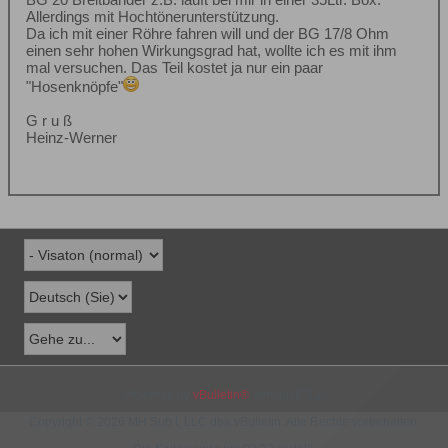
Allerdings mit Hochtönerunterstützung.
Da ich mit einer Röhre fahren will und der BG 17/8 Ohm
einen sehr hohen Wirkungsgrad hat, wollte ich es mit ihm
mal versuchen. Das Teil kostet ja nur ein paar
"Hosenknöpfe"
G r u ß
Heinz-Werner
Powered by
vBulletin®
Version 6.2.2
Copyright © 2026 MH Sub I, LLC dba vBulletin. Alle Rechte vorbehalten.