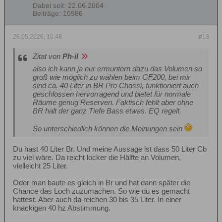
Dabei seit:
22.06.2004
Beiträge:
10986
26.05.2026, 16:48
#13
Zitat von
Ph-il
also ich kann ja nur ermuntern dazu das Volumen so
groß wie möglich zu wählen beim GF200, bei mir
sind ca. 40 Liter in BR Pro Chassi, funktioniert auch
geschlossen hervorragend und bietet für normale
Räume genug Reserven. Faktisch fehlt aber ohne
BR halt der ganz Tiefe Bass etwas. EQ regelt.
So unterschiedlich können die Meinungen sein
Du hast 40 Liter Br. Und meine Aussage ist dass 50 Liter Cb
zu viel wäre. Da reicht locker die Hälfte an Volumen,
vielleicht 25 Liter.
Oder man baute es gleich in Br und hat dann später die
Chance das Loch zuzumachen. So wie du es gemacht
hattest. Aber auch da reichen 30 bis 35 Liter. In einer
knackigen 40 hz Abstimmung.