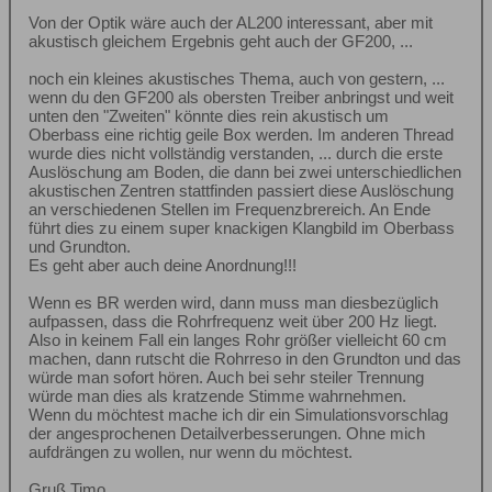
Von der Optik wäre auch der AL200 interessant, aber mit
akustisch gleichem Ergebnis geht auch der GF200, ...
noch ein kleines akustisches Thema, auch von gestern, ...
wenn du den GF200 als obersten Treiber anbringst und weit
unten den "Zweiten" könnte dies rein akustisch um
Oberbass eine richtig geile Box werden. Im anderen Thread
wurde dies nicht vollständig verstanden, ... durch die erste
Auslöschung am Boden, die dann bei zwei unterschiedlichen
akustischen Zentren stattfinden passiert diese Auslöschung
an verschiedenen Stellen im Frequenzbrereich. An Ende
führt dies zu einem super knackigen Klangbild im Oberbass
und Grundton.
Es geht aber auch deine Anordnung!!!
Wenn es BR werden wird, dann muss man diesbezüglich
aufpassen, dass die Rohrfrequenz weit über 200 Hz liegt.
Also in keinem Fall ein langes Rohr größer vielleicht 60 cm
machen, dann rutscht die Rohrreso in den Grundton und das
würde man sofort hören. Auch bei sehr steiler Trennung
würde man dies als kratzende Stimme wahrnehmen.
Wenn du möchtest mache ich dir ein Simulationsvorschlag
der angesprochenen Detailverbesserungen. Ohne mich
aufdrängen zu wollen, nur wenn du möchtest.
Gruß Timo