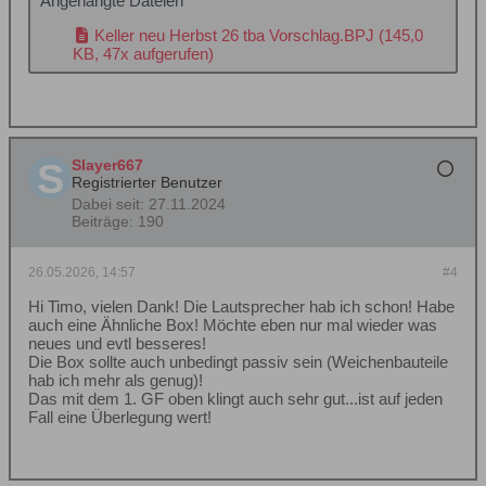
Angehängte Dateien
Keller neu Herbst 26 tba Vorschlag.BPJ
(145,0
KB, 47x aufgerufen)
Slayer667
Registrierter Benutzer
Dabei seit:
27.11.2024
Beiträge:
190
26.05.2026, 14:57
#4
Hi Timo, vielen Dank! Die Lautsprecher hab ich schon! Habe
auch eine Ähnliche Box! Möchte eben nur mal wieder was
neues und evtl besseres!
Die Box sollte auch unbedingt passiv sein (Weichenbauteile
hab ich mehr als genug)!
Das mit dem 1. GF oben klingt auch sehr gut...ist auf jeden
Fall eine Überlegung wert!