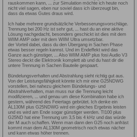
rauskommen kann, ... zur Simulation möchte ich heute noch
nicht viel sagen, eben nur soviel dass ich überzeugt bin,
dass da etwas Gutes draus wird.
Ich habe mehrere grundsätzliche Verbesserungsvorschläge.
Trennung bei 200 Hz ist sehr gut, ... hast du an eine aktive
Lösung nachgedacht, besonders geschickt ist dies mit dem
WIIM AMP oder mit dem WIIM Ultra umsetzbar.
der Vorteil dabei, dass du den Übergang in Sachen Phase
etwas besser regeln kannst. Und im Endeffekt wird das
Ganze auch günstiger, ... Also WIIM AMP plus fosi Audio V3
Stereo deckt die Elektronik komplett ab und du hast dir die
untere Trennung in Sachen Bauteile gespaart.
Bündelungsverhalten und Abstrahlung sieht richtig gut aus.
Von der Leistungsfähigkeit könnte ich mir eine G25NDWG
vorstellen, bei nahezu gleichem Bündelungs- und
Abstrahlverhalten, man muss nur die Trennung leicht
modifizieren, ... und genau um diese Kombination habe ich
gestern, während des Feiertags gebrütet. Ich denke ein
AL130M plus G25NDWG wird ein gleiches Ergebnis leisten
und es wird am Ende sogar günstiger werden. TI100 plus
G25ND hat eine Trennung um 3,5 bis 4 kHz und das würde
der M auch schaffen. Wenn man dann den G25 noch anfräst
kommt man dem AL130M geometrisch noch etwas nächer
und kann etwas höher trennen.