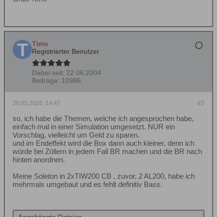
Timo
Registrierter Benutzer
Dabei seit:
22.06.2004
Beiträge:
10986
26.05.2026, 14:47
#3
so, ich habe die Themen, welche ich angesprochen habe,
einfach mal in einer Simulation umgesetzt. NUR ein
Vorschlag, vielleicht um Geld zu sparen.
und im Endeffekt wird die Box dann auch kleiner, denn ich
würde bei Zöllern in jedem Fall BR machen und die BR nach
hinten anordnen.
Meine Soleton in 2xTIW200 CB , zuvor, 2 AL200, habe ich
mehrmals umgebaut und es fehlt definitiv Bass.