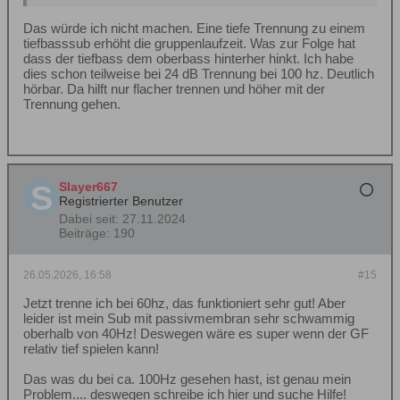
Das würde ich nicht machen. Eine tiefe Trennung zu einem
tiefbasssub erhöht die gruppenlaufzeit. Was zur Folge hat
dass der tiefbass dem oberbass hinterher hinkt. Ich habe
dies schon teilweise bei 24 dB Trennung bei 100 hz. Deutlich
hörbar. Da hilft nur flacher trennen und höher mit der
Trennung gehen.
Slayer667
Registrierter Benutzer
Dabei seit:
27.11.2024
Beiträge:
190
26.05.2026, 16:58
#15
Jetzt trenne ich bei 60hz, das funktioniert sehr gut! Aber
leider ist mein Sub mit passivmembran sehr schwammig
oberhalb von 40Hz! Deswegen wäre es super wenn der GF
relativ tief spielen kann!
Das was du bei ca. 100Hz gesehen hast, ist genau mein
Problem.... deswegen schreibe ich hier und suche Hilfe!