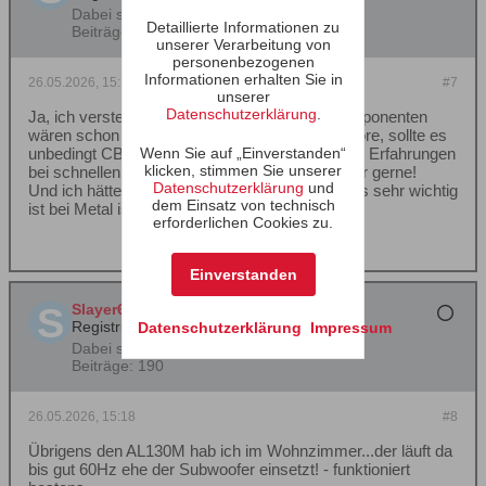
Dabei seit:
27.11.2024
Detaillierte Informationen zu
Beiträge:
190
unserer Verarbeitung von
personenbezogenen
Informationen erhalten Sie in
26.05.2026, 15:16
#7
unserer
Datenschutzerklärung
.
Ja, ich verstehe dich! Aber wie gesagt alle Komponenten
wären schon da! Da ich ausschließlich Metal höre, sollte es
unbedingt CB sein! Mit BR hab ich da schlechte Erfahrungen
Wenn Sie auf „Einverstanden“
klicken, stimmen Sie unserer
bei schnellen Bassläufen - das dröhnt dann sehr gerne!
Datenschutzerklärung
und
Und ich hätte auch gerne viel Tiefgang! Und was sehr wichtig
dem Einsatz von technisch
ist bei Metal ist die Phase!
erforderlichen Cookies zu.
Einverstanden
Slayer667
Registrierter Benutzer
Datenschutzerklärung
Impressum
Dabei seit:
27.11.2024
Beiträge:
190
26.05.2026, 15:18
#8
Übrigens den AL130M hab ich im Wohnzimmer...der läuft da
bis gut 60Hz ehe der Subwoofer einsetzt! - funktioniert