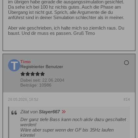
im übrigen habe gerade die ausgangssimulation gesichtet.
Da sehe ich bei 100 hz nichts gutes. Auch die Phase am
Übergang ist nicht gut. Sprich, alle Argumente die du
anführst sind in deiner Simulation schlechter als in meiner.
Aber wie geschrieben, ich halte mich so ziemlich raus. Du
baust. Und dir muss es passen. Gruß Timo
Timo
Registrierter Benutzer
Dabei seit:
22.06.2004
Beiträge:
10986
26.05.2026, 16:52
#14
Zitat von
Slayer667
Der ganz tiefe Bass kann noch aktiv dazu geschaltet
werden!
Wäre aber super wenn der GF bis 35Hz laufen
könnte!