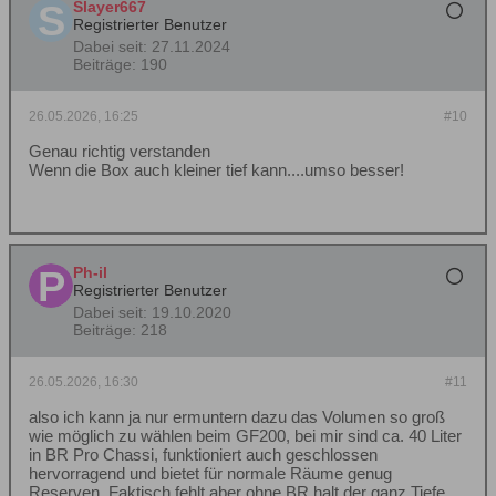
Slayer667
Registrierter Benutzer
Dabei seit:
27.11.2024
Beiträge:
190
26.05.2026, 16:25
#10
Genau richtig verstanden
Wenn die Box auch kleiner tief kann....umso besser!
Ph-il
Registrierter Benutzer
Dabei seit:
19.10.2020
Beiträge:
218
26.05.2026, 16:30
#11
also ich kann ja nur ermuntern dazu das Volumen so groß
wie möglich zu wählen beim GF200, bei mir sind ca. 40 Liter
in BR Pro Chassi, funktioniert auch geschlossen
hervorragend und bietet für normale Räume genug
Reserven. Faktisch fehlt aber ohne BR halt der ganz Tiefe