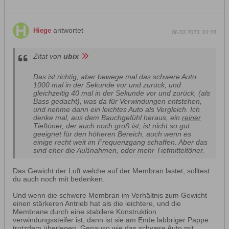
antwortet
Hiege
06.03.2023, 01:28
Zitat von
ubix
Das ist richtig, aber bewege mal das schwere Auto
1000 mal in der Sekunde vor und zurück, und
gleichzeitig 40 mal in der Sekunde vor und zurück, (als
Bass gedacht), was da für Verwindungen entstehen,
und nehme dann ein leichtes Auto als Vergleich. Ich
denke mal, aus dem Bauchgefühl heraus, ein
reiner
Tieftöner, der auch noch groß ist, ist nicht so gut
geeignet für den höheren Bereich, auch wenn es
einige recht weit im Frequenzgang schaffen. Aber das
sind eher die Außnahmen, oder mehr Tiefmitteltöner.
Das Gewicht der Luft welche auf der Membran lastet, solltest
du auch noch mit bedenken.
Und wenn die schwere Membran im Verhältnis zum Gewicht
einen stärkeren Antrieb hat als die leichtere, und die
Membrane durch eine stabilere Konstruktion
verwindungssteifer ist, dann ist sie am Ende labbriger Pappe
trotzdem überlegen. Genauso wie das schwere Auto mit