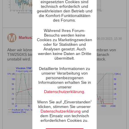
eingesetzten Cookies sind
technisch erforderlich und
gewährleisten den Betrieb und
die Komfort-Funktionalitäten
des Forums.
Während Ihres Forum-
Besuchs werden keine
antwortet
Markus213
06.03.2023, 15:30
Cookies zu Marketingzwecken
oder für Statistiken und
Analysen gesetzt. Auch
Aber wir können uns darauf einigen, dass die Membran von
werden keine Daten an Dritte
TIW250XS bis 1kHz absolut perfekt verläuft und danach
übermittelt.
unstabil wird. Das sieht ein Blinde mit dem Krückstock.
Detaillierte Informationen zu
unserer Verarbeitung von
personenbezogenen
Informationen erhalten Sie in
unserer
Datenschutzerklärung
.
Wenn Sie auf „Einverstanden“
klicken, stimmen Sie unserer
Datenschutzerklärung
und
dem Einsatz von technisch
erforderlichen Cookies zu.