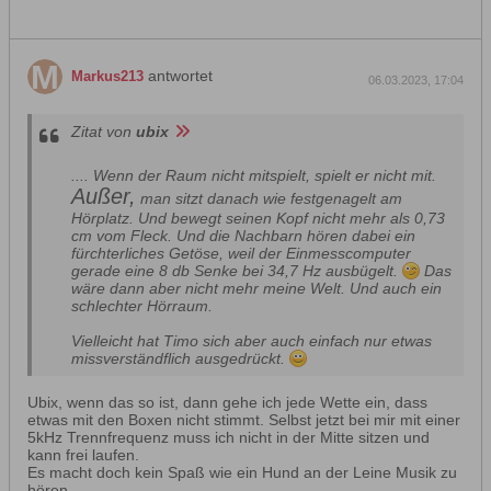
antwortet
Markus213
06.03.2023, 17:04
Zitat von
ubix
.... Wenn der Raum nicht mitspielt, spielt er nicht mit.
Außer,
man sitzt danach wie festgenagelt am
Hörplatz. Und bewegt seinen Kopf nicht mehr als 0,73
cm vom Fleck. Und die Nachbarn hören dabei ein
fürchterliches Getöse, weil der Einmesscomputer
gerade eine 8 db Senke bei 34,7 Hz ausbügelt.
Das
wäre dann aber nicht mehr meine Welt. Und auch ein
schlechter Hörraum.
Vielleicht hat Timo sich aber auch einfach nur etwas
missverständflich ausgedrückt.
Ubix, wenn das so ist, dann gehe ich jede Wette ein, dass
etwas mit den Boxen nicht stimmt. Selbst jetzt bei mir mit einer
5kHz Trennfrequenz muss ich nicht in der Mitte sitzen und
kann frei laufen.
Es macht doch kein Spaß wie ein Hund an der Leine Musik zu
hören.