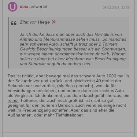
antwortet
ubix
05.03.2023, 22:37
Zitat von
Hiege
Ja ich denke dass man aber auch das Verhältnis von
Antrieb und Membranmasse sehen muss. So manches
sehr schweres Auto, schafft ja trotz über 2 Tonnen
Gewicht Beschleunigungen besser als ein Sportwagen,
nur wegen einem überdimensionierten Antrieb. Warum
sollte es dann bei einer Membran was Beschleunigung
und Kontrolle angeht da anders sein.
Das ist richtig, aber bewege mal das schwere Auto 1000 mal in
der Sekunde vor und zurück, und gleichzeitig 40 mal in der
Sekunde vor und zurück, (als Bass gedacht), was da für
Verwindungen entstehen, und nehme dann ein leichtes Auto
als Vergleich. Ich denke mal, aus dem Bauchgefühl heraus, ein
reiner
Tieftöner, der auch noch groß ist, ist nicht so gut
geeignet für den höheren Bereich, auch wenn es einige recht
weit im Frequenzgang schaffen. Aber das sind eher die
Außnahmen, oder mehr Tiefmitteltöner.