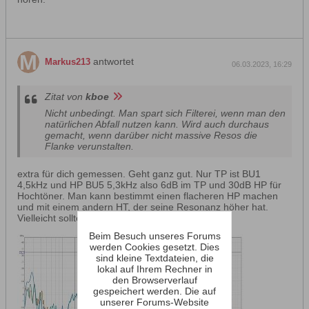
antwortet
Markus213
06.03.2023, 16:29
Zitat von
kboe
Nicht unbedingt. Man spart sich Filterei, wenn man den
natürlichen Abfall nutzen kann. Wird auch durchaus
gemacht, wenn darüber nicht massive Resos die
Flanke verunstalten.
extra für dich gemessen. Geht ganz gut. Nur TP ist BU1
4,5kHz und HP BU5 5,3kHz also 6dB im TP und 30dB HP für
Hochtöner. Man kann bestimmt einen flacheren HP machen
und mit einem andern HT, der seine Resonanz höher hat.
Vielleicht sollte ich einen neuen HT suchen.
Beim Besuch unseres Forums
werden Cookies gesetzt. Dies
sind kleine Textdateien, die
lokal auf Ihrem Rechner in
den Browserverlauf
gespeichert werden. Die auf
unserer Forums-Website