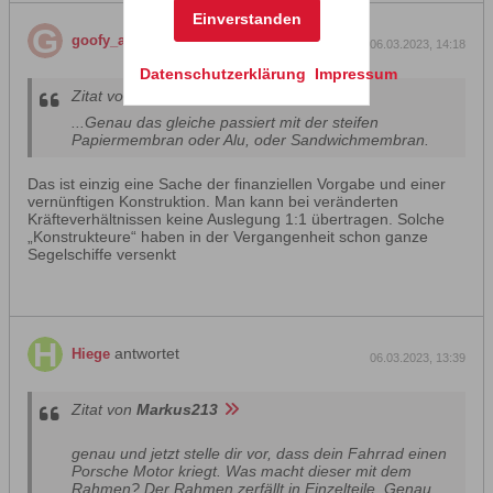
Einverstanden
antwortet
goofy_ac
06.03.2023, 14:18
Datenschutzerklärung
Impressum
Zitat von
Markus213
...Genau das gleiche passiert mit der steifen
Papiermembran oder Alu, oder Sandwichmembran.
Das ist einzig eine Sache der finanziellen Vorgabe und einer
vernünftigen Konstruktion. Man kann bei veränderten
Kräfteverhältnissen keine Auslegung 1:1 übertragen. Solche
„Konstrukteure“ haben in der Vergangenheit schon ganze
Segelschiffe versenkt
antwortet
Hiege
06.03.2023, 13:39
Zitat von
Markus213
genau und jetzt stelle dir vor, dass dein Fahrrad einen
Porsche Motor kriegt. Was macht dieser mit dem
Rahmen? Der Rahmen zerfällt in Einzelteile. Genau