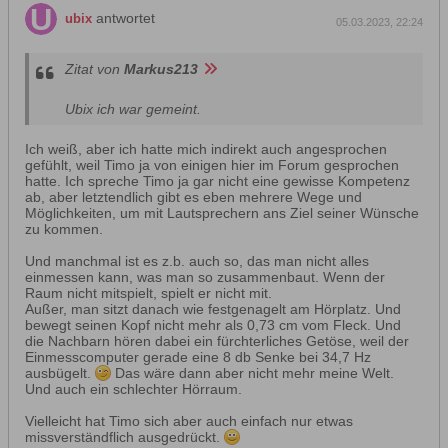
antwortet
ubix
05.03.2023, 22:24
Zitat von
Markus213
Ubix ich war gemeint.
Ich weiß, aber ich hatte mich indirekt auch angesprochen
gefühlt, weil Timo ja von einigen hier im Forum gesprochen
hatte. Ich spreche Timo ja gar nicht eine gewisse Kompetenz
ab, aber letztendlich gibt es eben mehrere Wege und
Möglichkeiten, um mit Lautsprechern ans Ziel seiner Wünsche
zu kommen.
Und manchmal ist es z.b. auch so, das man nicht alles
einmessen kann, was man so zusammenbaut. Wenn der
Raum nicht mitspielt, spielt er nicht mit.
Außer, man sitzt danach wie festgenagelt am Hörplatz. Und
bewegt seinen Kopf nicht mehr als 0,73 cm vom Fleck. Und
die Nachbarn hören dabei ein fürchterliches Getöse, weil der
Einmesscomputer gerade eine 8 db Senke bei 34,7 Hz
ausbügelt.
Das wäre dann aber nicht mehr meine Welt.
Und auch ein schlechter Hörraum.
Vielleicht hat Timo sich aber auch einfach nur etwas
missverständflich ausgedrückt.