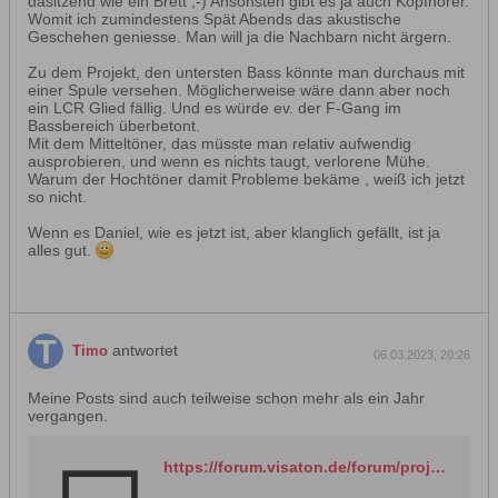
dasitzend wie ein Brett ;-) Ansonsten gibt es ja auch Kopfhörer.
Womit ich zumindestens Spät Abends das akustische
Geschehen geniesse. Man will ja die Nachbarn nicht ärgern.
Zu dem Projekt, den untersten Bass könnte man durchaus mit
einer Spule versehen. Möglicherweise wäre dann aber noch
ein LCR Glied fällig. Und es würde ev. der F-Gang im
Bassbereich überbetont.
Mit dem Mitteltöner, das müsste man relativ aufwendig
ausprobieren, und wenn es nichts taugt, verlorene Mühe.
Warum der Hochtöner damit Probleme bekäme , weiß ich jetzt
so nicht.
Wenn es Daniel, wie es jetzt ist, aber klanglich gefällt, ist ja
alles gut.
antwortet
Timo
06.03.2023, 20:26
Meine Posts sind auch teilweise schon mehr als ein Jahr
vergangen.
https://forum.visaton.de/forum/projektplanung/692405-ht21-2-tiw250xs-bassreflexstandbox?p=692859#post692859