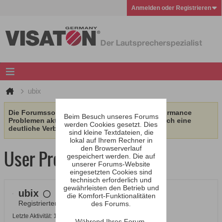
Anmelden oder Registrieren
ubix
Die Forumssoftware wurde aufgrund von Performance
Beim Besuch unseres Forums
Problemen aktualisiert. Wir erhoffen uns dadurch eine
werden Cookies gesetzt. Dies
deutliche Verbesserung.
sind kleine Textdateien, die
lokal auf Ihrem Rechner in
den Browserverlauf
User Profile
gespeichert werden. Die auf
unserer Forums-Website
eingesetzten Cookies sind
technisch erforderlich und
gewährleisten den Betrieb und
ubix
die Komfort-Funktionalitäten
Registrierter Benutzer
des Forums.
Letzte Aktivität: 16.06.2026, 23:17
Während Ihres Forum-