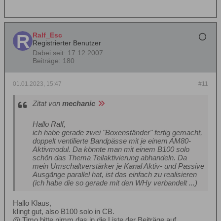
Ralf_Esc
Registrierter Benutzer
Dabei seit:
17.12.2007
Beiträge:
180
01.01.2023, 15:47
#11
Zitat von
mechanic
Hallo Ralf,
ich habe gerade zwei "Boxenständer" fertig gemacht,
doppelt ventilierte Bandpässe mit je einem AM80-
Aktivmodul. Da könnte man mit einem B100 solo
schön das Thema Teilaktivierung abhandeln. Da
mein Umschaltverstärker je Kanal Aktiv- und Passive
Ausgänge parallel hat, ist das einfach zu realisieren
(ich habe die so gerade mit den WHy verbandelt ...)
Hallo Klaus,
klingt gut, also B100 solo in CB.
@ Timo bitte nimm das in die Liste der Beiträge auf.