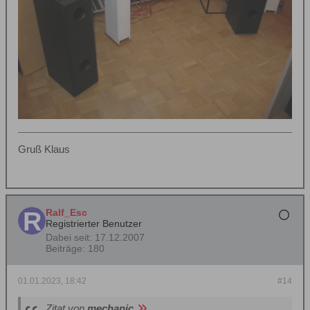
Gruß Klaus
Ralf_Esc
Registrierter Benutzer
Dabei seit:
17.12.2007
Beiträge:
180
01.01.2023, 18:42
#14
Zitat von
mechanic