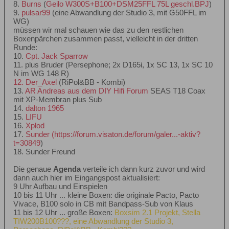
8.
Burns
(
Geilo W300S+B100+DSM25FFL 75L geschl.BPJ
)
9.
pulsar99
(eine Abwandlung der Studio 3, mit G50FFL im
WG)
müssen wir mal schauen wie das zu den restlichen
Boxenpärchen zusammen passt, vielleicht in der dritten
Runde:
10.
Cpt. Jack Sparrow
11. plus Bruder (Persephone; 2x D165i, 1x SC 13, 1x SC 10
N im WG 148 R)
12. Der_Axel
(RiPol&BB - Kombi)
13.
AR Andreas aus dem DIY Hifi Forum
SEAS T18 Coax
mit XP-Membran plus Sub
14.
dalton 1965
15.
LIFU
16.
Xplod
17.
Sunder
(
https://forum.visaton.de/forum/galer...-aktiv?
t=30849
)
18. Sunder Freund
Die genaue
Agenda
verteile ich dann kurz zuvor und wird
dann auch hier im Eingangspost aktualisiert:
9 Uhr Aufbau und Einspielen
10 bis 11 Uhr ... kleine Boxen: die originale Pacto, Pacto
Vivace, B100 solo in CB mit Bandpass-Sub von Klaus
11 bis 12 Uhr ... große Boxen:
Boxsim 2.1 Projekt, Stella
TIW200B100???, eine Abwandlung der Studio 3,