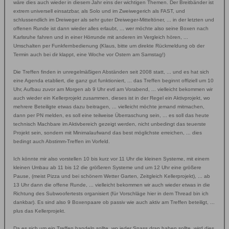
wäre dies auch wieder in diesem Jahr eins der wichtigen Themen. Der Breitbänder ist
extrem universell einsatzbar, als Solo und im Zweiwegerich als FAST, und
schlussendlich im Dreiweger als sehr guter Dreiweger-Mitteltöner, ... in der letzten und
offenen Runde ist dann wieder alles erlaubt, ... wer möchte also seine Boxen nach
Karlsruhe fahren und in einer Hörrunde mit anderen im Vergleich hören, ...
Umschalten per Funkfernbedienung (Klaus, bitte um direkte Rückmeldung ob der
Termin auch bei dir klappt, eine Woche vor Ostern am Samstag!)
Die Treffen finden in unregelmäßigen Abständen seit 2008 statt, ... und es hat sich
eine Agenda etabliert, die ganz gut funktioniert, ... das Treffen beginnt offiziell um 10
Uhr, Aufbau zuvor am Morgen ab 9 Uhr evtl am Vorabend, ... vielleicht bekommen wir
auch wieder ein Kellerprojekt zusammen, dieses ist in der Regel ein Aktivprojekt, wo
mehrere Beteiligte etwas dazu beitragen, ... vielleicht möchte jemand mitmachen,
dann per PN melden, es soll eine teilweise Überraschung sein, ... es soll das heute
technisch Machbare im Aktivbereich gezeigt werden, nicht unbedingt das teuerste
Projekt sein, sondern mit Minimalaufwand das best möglichste erreichen, ... dies
bedingt auch Abstimm-Treffen im Vorfeld.
Ich könnte mir also vorstellen 10 bis kurz vor 11 Uhr die kleinen Systeme, mit einem
kleinen Umbau ab 11 bis 12 die größeren Systeme und um 12 Uhr eine größere
Pause, (meist Pizza und bei schönem Wetter Garten, Zeitgleich Kellerprojekt), ... ab
13 Uhr dann die offene Runde, ... vielleicht bekommen wir auch wieder etwas in die
Richtung des Subwoofertests organisiert (für Vorschläge hier in dem Thread bin ich
dankbar). Es sind also 9 Boxenpaare ob passiv wie auch aktiv am Treffen beteiligt, ...
plus das Kellerprojekt.
Da es sich um ein Treffen handeln sollte, wo jeder Spass dran haben sollte, wird dies