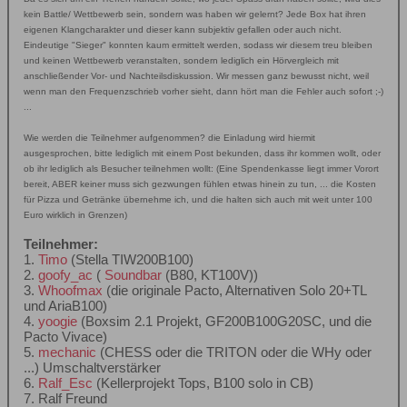
kein Battle/ Wettbewerb sein, sondern was haben wir gelernt? Jede Box hat ihren
eigenen Klangcharakter und dieser kann subjektiv gefallen oder auch nicht.
Eindeutige "Sieger" konnten kaum ermittelt werden, sodass wir diesem treu bleiben
und keinen Wettbewerb veranstalten, sondern lediglich ein Hörvergleich mit
anschließender Vor- und Nachteilsdiskussion. Wir messen ganz bewusst nicht, weil
wenn man den Frequenzschrieb vorher sieht, dann hört man die Fehler auch sofort ;-)
...
Wie werden die Teilnehmer aufgenommen? die Einladung wird hiermit
ausgesprochen, bitte lediglich mit einem Post bekunden, dass ihr kommen wollt, oder
ob ihr lediglich als Besucher teilnehmen wollt: (Eine Spendenkasse liegt immer Vorort
bereit, ABER keiner muss sich gezwungen fühlen etwas hinein zu tun, ... die Kosten
für Pizza und Getränke übernehme ich, und die halten sich auch mit weit unter 100
Euro wirklich in Grenzen)
Teilnehmer:
1.
Timo
(Stella TIW200B100)
2.
goofy_ac
(
Soundbar
(B80, KT100V))
3.
Whoofmax
(die originale Pacto, Alternativen Solo 20+TL
und AriaB100)
4.
yoogie
(Boxsim 2.1 Projekt, GF200B100G20SC, und die
Pacto Vivace)
5.
mechanic
(CHESS oder die TRITON oder die WHy oder
...) Umschaltverstärker
6.
Ralf_Esc
(Kellerprojekt Tops, B100 solo in CB)
7. Ralf Freund