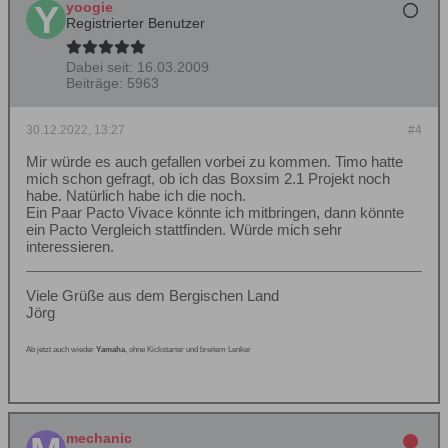
yoogie
Registrierter Benutzer
Dabei seit:
16.03.2009
Beiträge:
5963
30.12.2022, 13:27
#4
Mir würde es auch gefallen vorbei zu kommen. Timo hatte
mich schon gefragt, ob ich das Boxsim 2.1 Projekt noch
habe. Natürlich habe ich die noch.
Ein Paar Pacto Vivace könnte ich mitbringen, dann könnte
ein Pacto Vergleich stattfinden. Würde mich sehr
interessieren.
Viele Grüße aus dem Bergischen Land
Jörg
Ab jetzt auch wieder
Yamaha
, ohne Kickstarter und breitem Lenker
mechanic