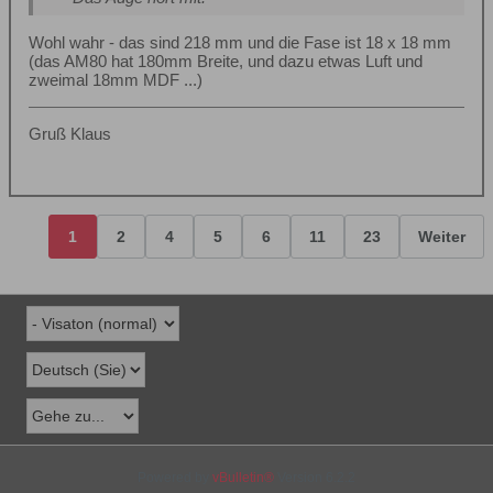
Wohl wahr - das sind 218 mm und die Fase ist 18 x 18 mm
(das AM80 hat 180mm Breite, und dazu etwas Luft und
zweimal 18mm MDF ...)
Gruß Klaus
1
2
4
5
6
11
23
Weiter
Powered by
vBulletin®
Version 6.2.2