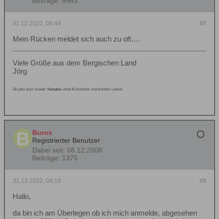
Beiträge:
5963
31.12.2022, 06:44
#8
Mein Rücken meldet sich auch zu oft….
Viele Grüße aus dem Bergischen Land
Jörg
Ab jetzt auch wieder
Yamaha
, ohne Kickstarter und breitem Lenker
Burns
Registrierter Benutzer
Dabei seit:
08.12.2008
Beiträge:
1375
31.12.2022, 08:18
#9
Hallo,
da bin ich am Überlegen ob ich mich anmelde, abgesehen