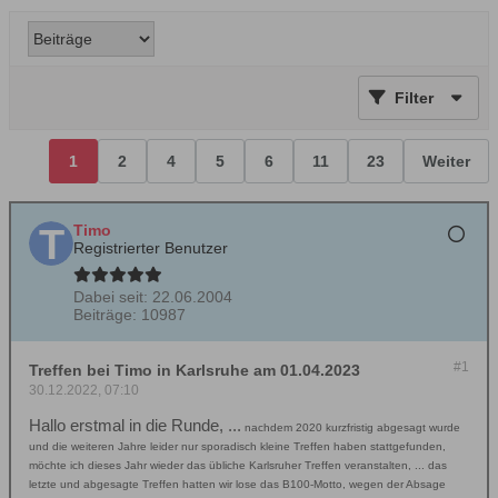
Filter
1
2
4
5
6
11
23
Weiter
Timo
Registrierter Benutzer
Dabei seit:
22.06.2004
Beiträge:
10987
#1
Treffen bei Timo in Karlsruhe am 01.04.2023
30.12.2022, 07:10
Hallo erstmal in die Runde, ...
nachdem 2020 kurzfristig abgesagt wurde
und die weiteren Jahre leider nur sporadisch kleine Treffen haben stattgefunden,
möchte ich dieses Jahr wieder das übliche Karlsruher Treffen veranstalten, ... das
letzte und abgesagte Treffen hatten wir lose das B100-Motto, wegen der Absage