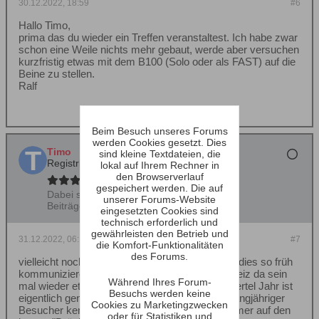
30.12.2022, 18:59
#6
Hallo Timo,
prima das du wieder ein Treffen veranstaltest. Ich habe zwar
schon eine Weile nichts mehr gebaut, werde aber versuchen
kurzfristig etwas mit dem B100 (Solo oder als FAST) auf die
Beine zu stellen.
Ralf
Beim Besuch unseres Forums
werden Cookies gesetzt. Dies
Timo
sind kleine Textdateien, die
Registrierter Benutzer
lokal auf Ihrem Rechner in
den Browserverlauf
gespeichert werden. Die auf
Dabei seit:
22.06.2004
unserer Forums-Website
Beiträge:
10987
eingesetzten Cookies sind
technisch erforderlich und
gewährleisten den Betrieb und
31.12.2022, 06:12
#7
die Komfort-Funktionalitäten
des Forums.
vielleicht nochmal kurz zur Intention warum ich dies so früh
kommuniziere, ... es soll auch ein gewisser Anreiz da sein
Während Ihres Forum-
mal wieder etwas zu machen, und bei einem viertel Jahr ist
Besuchs werden keine
eigentlich genügend Zeit vorhanden... Ralf als langjähriger
Cookies zu Marketingzwecken
Besucher kennt dies auch, der seine Boxen immer auf den
oder für Statistiken und