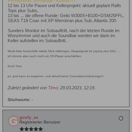
Persephone, RiPol&BB - Kombi???
12 bis 13 Uhr Pause und Kellerprojekt: aktuell geplant Ralfs
Tops plus Subs,
13 bis ... die offene Runde: Geilo W300S+B100+DSM25FFL,
SEAS T18 Coax mit XP-Membran plus Sub, Atlantis 200
Sunders Monitor im Soloauftritt, nach der letzten Runde im
Wonzimmer und auch die Soundbar werden wir dann im
Keller aufstellen im Soloauftritt.
Musik bitte bestenfalls mittels Stick mitbringen, Abspielgerät ist Laptop plus DAC, ...
ich könnte aber auch noch ein CD-Player anschließen.
Gruß Timo
ps. jetzt kann es losgehen, und aktuell keine Coronabeschränkungen!
Zuletzt geändert von
Timo
;
29.03.2023, 12:19
.
Stichworte:
-
goofy_ac
Registrierter Benutzer