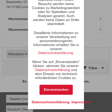
Beigetreten: 03.12.2007
Besuchs werden keine
Ort: 57368 Lennestadt
Cookies zu Marketingzwecken
oder für Statistiken und
Analysen gesetzt. Auch
Abonnements
0
werden keine Daten an Dritte
übermittelt.
Abonnenten
0
Detaillierte Informationen zu
unserer Verarbeitung von
personenbezogenen
Informationen erhalten Sie in
unserer
Datenschutzerklärung
.
Wenn Sie auf „Einverstanden“
klicken, stimmen Sie unserer
Filter
Datenschutzerklärung
und
dem Einsatz von technisch
erforderlichen Cookies zu.
Es gibt keine Aktivitäten zum Anzeigen.
Einverstanden
Datenschutzerklärung
Impressum