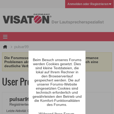
Anmelden oder Registrieren
pulsar99
Die Forumssoftware wurde aufgrund von Performance
Beim Besuch unseres Forums
Problemen aktualisiert. Wir erhoffen uns dadurch eine
werden Cookies gesetzt. Dies
deutliche Verbesserung.
sind kleine Textdateien, die
lokal auf Ihrem Rechner in
den Browserverlauf
User Profile
gespeichert werden. Die auf
unserer Forums-Website
eingesetzten Cookies sind
technisch erforderlich und
gewährleisten den Betrieb und
pulsar99
die Komfort-Funktionalitäten
Registrierter Benutzer
des Forums.
Letzte Aktivität: 07.08.2026, 12:17
Während Ihres Forum-