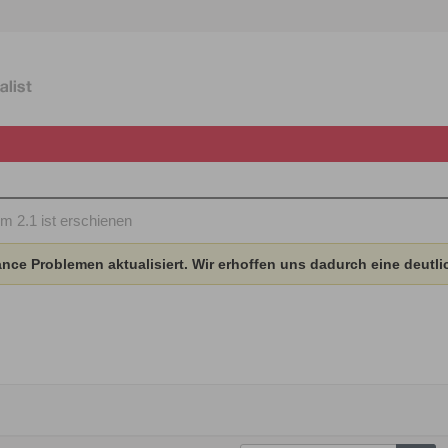
m 2.1 ist erschienen
ce Problemen aktualisiert. Wir erhoffen uns dadurch eine deutli