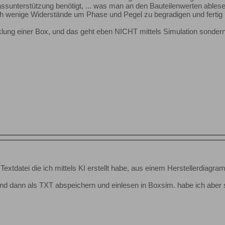
sunterstützung benötigt, ... was man an den Bauteilenwerten ables
h wenige Widerstände um Phase und Pegel zu begradigen und fertig 
klung einer Box, und das geht eben NICHT mittels Simulation sonder
e Textdatei die ich mittels KI erstellt habe, aus einem Herstellerdiagra
n und dann als TXT abspeichern und einlesen in Boxsim. habe ich ab