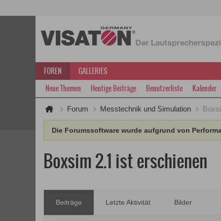
FOREN
GALLERIES
Neue Themen
Heutige Beiträge
Benutzerliste
Kalender
Forum
Messtechnik und Simulation
Boxsi
Die Forumssoftware wurde aufgrund von Performan
Boxsim 2.1 ist erschienen
Beiträge
Letzte Aktivität
Bilder