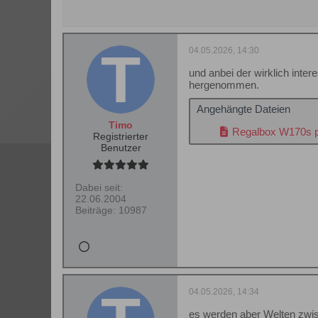
04.05.2026, 14:30
und anbei der wirklich inte
hergenommen.
Angehängte Dateien
Timo
Regalbox W170s p
Registrierter
Benutzer
Dabei seit:
22.06.2004
Beiträge:
10987
04.05.2026, 14:34
es werden aber Welten zwisc