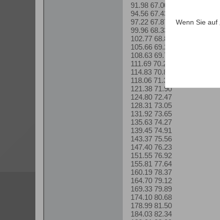
91.98 67.00
94.56 67.43
97.22 67.87
Wenn Sie auf 
99.96 68.33
102.77 68.80
105.66 69.28
108.63 69.77
111.69 70.28
114.83 70.81
118.06 71.34
121.38 71.90
124.80 72.47
128.31 73.05
131.92 73.65
135.63 74.27
139.45 74.91
143.37 75.56
147.40 76.23
151.55 76.92
155.81 77.64
160.19 78.37
164.70 79.12
169.33 79.89
174.10 80.68
178.99 81.50
184.03 82.34