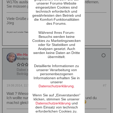
W170s ausbauen zu können, ohne den HT zu entfernen.
unserer Forums-Website
Sie müssen ja nicht Why 2.03 heißen!
eingesetzten Cookies sind
technisch erforderlich und
gewährleisten den Betrieb und
Viele Grüße aus dem Bergischen Land
die Komfort-Funktionalitäten
Jörg
des Forums.
Während Ihres Forum-
Ab jetzt auch wieder
Yamaha
, ohne Kickstarter und breitem Lenker
Besuchs werden keine
Cookies zu Marketingzwecken
oder für Statistiken und
Analysen gesetzt. Auch
werden keine Daten an Dritte
We-Ha
übermittelt.
Moderator
Detaillierte Informationen zu
Dabei seit:
25.09.2001
unserer Verarbeitung von
Beiträge:
12228
personenbezogenen
Informationen erhalten Sie in
unserer
19.08.2014, 11:55
#7
Datenschutzerklärung
.
Watt ? Wieso nicht ??
Wenn Sie auf „Einverstanden“
Ich wollte nur fragen, wo du das Kabel herführst und du
klicken, stimmen Sie unserer
machst gleich wieder 'nen ......Parteitag draus
Datenschutzerklärung
und
dem Einsatz von technisch
erforderlichen Cookies zu.