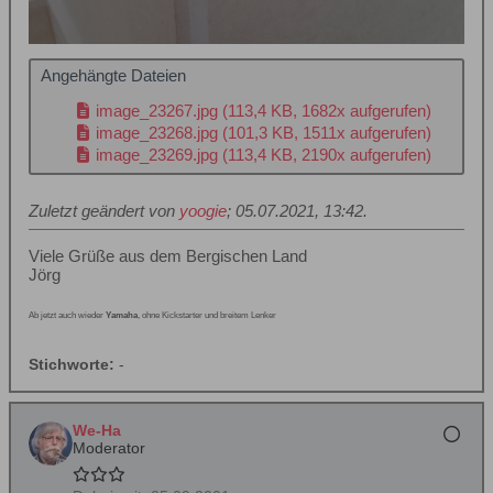
Angehängte Dateien
image_23267.jpg
(113,4 KB, 1682x aufgerufen)
image_23268.jpg
(101,3 KB, 1511x aufgerufen)
image_23269.jpg
(113,4 KB, 2190x aufgerufen)
Zuletzt geändert von
yoogie
;
05.07.2021, 13:42
.
Viele Grüße aus dem Bergischen Land
Jörg
Ab jetzt auch wieder
Yamaha
, ohne Kickstarter und breitem Lenker
Stichworte:
-
We-Ha
Moderator