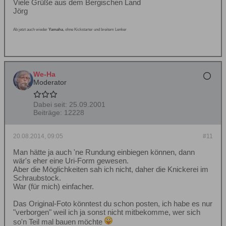
Viele Grüße aus dem Bergischen Land
Jörg
Ab jetzt auch wieder
Yamaha
, ohne Kickstarter und breitem Lenker
We-Ha
Moderator
Dabei seit:
25.09.2001
Beiträge:
12228
20.08.2014, 09:05
#11
Man hätte ja auch 'ne Rundung einbiegen können, dann
wär's eher eine Uri-Form gewesen.
Aber die Möglichkeiten sah ich nicht, daher die Knickerei im
Schraubstock.
War (für mich) einfacher.
Das Original-Foto könntest du schon posten, ich habe es nur
"verborgen" weil ich ja sonst nicht mitbekomme, wer sich
so'n Teil mal bauen möchte