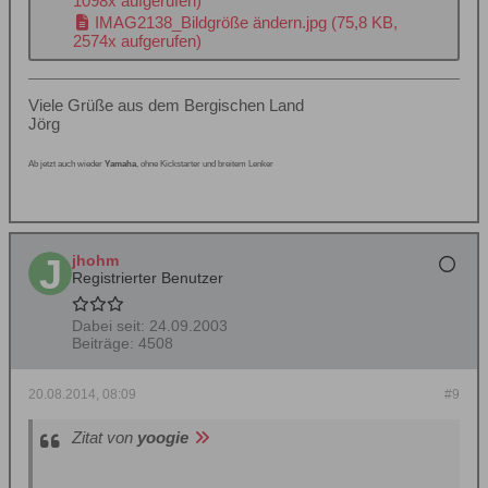
1098x aufgerufen)
IMAG2138_Bildgröße ändern.jpg
(75,8 KB,
2574x aufgerufen)
Viele Grüße aus dem Bergischen Land
Jörg
Ab jetzt auch wieder
Yamaha
, ohne Kickstarter und breitem Lenker
jhohm
Registrierter Benutzer
Dabei seit:
24.09.2003
Beiträge:
4508
20.08.2014, 08:09
#9
Zitat von
yoogie