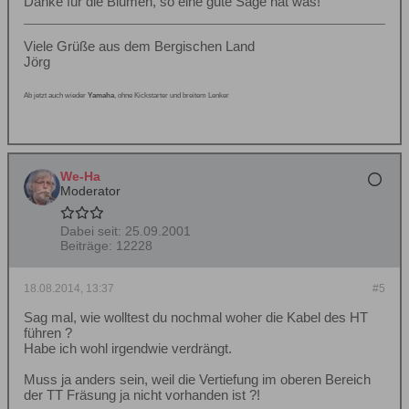
Danke für die Blumen, so eine gute Säge hat was!
Viele Grüße aus dem Bergischen Land
Jörg
Ab jetzt auch wieder
Yamaha
, ohne Kickstarter und breitem Lenker
We-Ha
Moderator
Dabei seit:
25.09.2001
Beiträge:
12228
18.08.2014, 13:37
#5
Sag mal, wie wolltest du nochmal woher die Kabel des HT
führen ?
Habe ich wohl irgendwie verdrängt.
Muss ja anders sein, weil die Vertiefung im oberen Bereich
der TT Fräsung ja nicht vorhanden ist ?!