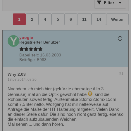
Filter
1
2
4
5
6
11
14
Weiter
yoogie
Registrierter Benutzer
Dabei seit:
16.03.2009
Beiträge:
5963
#1
Why 2.03
18.08.2014, 08:20
Nachdem ich mich hier (gekürzte ehemalige Alto 3
Gehäuse) mal an die Optik gewöhnt habe
, sind die
Rohbauten soweit fertig. Außenmaße 30cmx23cmx19cm,
somit 7,5 liter netto. Wolfgang hat mir netterweise auf
Anfrage die Maße der HT Halterung mitgeteilt, Vielen Dank
an dieser Stelle dafür. Die sind noch nicht ganz fertig, ebenso
die einfach aufzubauenden Weichen.
Mal sehen ... und dann hören.