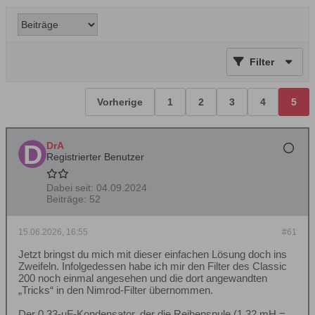
Filter
Vorherige
1
2
3
4
5
DrA
Registrierter Benutzer
Dabei seit:
04.09.2024
Beiträge:
52
15.06.2026, 16:55
#61
Jetzt bringst du mich mit dieser einfachen Lösung doch ins
Zweifeln. Infolgedessen habe ich mir den Filter des Classic
200 noch einmal angesehen und die dort angewandten
„Tricks“ in den Nimrod-Filter übernommen.
Der 0,33-uF-Kondensator, der die Reihenspule (1,32 mH =