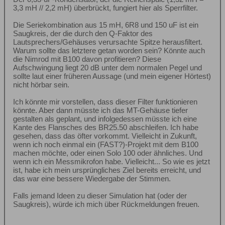
3,3 mH // 2,2 mH) überbrückt, fungiert hier als Sperrfilter.
Die Seriekombination aus 15 mH, 6R8 und 150 uF ist ein
Saugkreis, der die durch den Q-Faktor des
Lautsprechers/Gehäuses verursachte Spitze herausfiltert.
Warum sollte das letztere getan worden sein? Könnte auch
die Nimrod mit B100 davon profitieren? Diese
Aufschwingung liegt 20 dB unter dem normalen Pegel und
sollte laut einer früheren Aussage (und mein eigener Hörtest)
nicht hörbar sein.
Ich könnte mir vorstellen, dass dieser Filter funktionieren
könnte. Aber dann müsste ich das MT-Gehäuse tiefer
gestalten als geplant, und infolgedessen müsste ich eine
Kante des Flansches des BR25.50 abschleifen. Ich habe
gesehen, dass das öfter vorkommt. Vielleicht in Zukunft,
wenn ich noch einmal ein (FAST?)-Projekt mit dem B100
machen möchte, oder einen Solo 100 oder ähnliches. Und
wenn ich ein Messmikrofon habe. Vielleicht... So wie es jetzt
ist, habe ich mein ursprüngliches Ziel bereits erreicht, und
das war eine bessere Wiedergabe der Stimmen.
Falls jemand Ideen zu dieser Simulation hat (oder der
Saugkreis), würde ich mich über Rückmeldungen freuen.