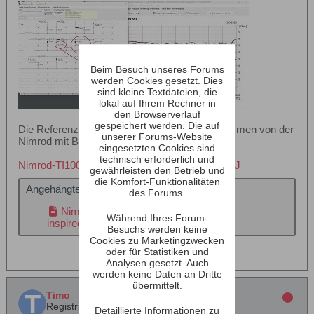
Beim Besuch unseres Forums
werden Cookies gesetzt. Dies
sind kleine Textdateien, die
lokal auf Ihrem Rechner in
den Browserverlauf
gespeichert werden. Die auf
Die Referenzdaten im Frequenzdiagramm stammen von der
unserer Forums-Website
Nimrod mit B100.
eingesetzten Cookies sind
technisch erforderlich und
Nimrod-TI100_MT-filter-Classic200-inspired.BPJ
gewährleisten den Betrieb und
die Komfort-Funktionalitäten
Angehängte Dateien
des Forums.
Nimrod-TI100_MT-filter-Classic200-
Während Ihres Forum-
inspired.BPJ
(154,4 KB, 18x aufgerufen)
Besuchs werden keine
Cookies zu Marketingzwecken
oder für Statistiken und
Analysen gesetzt. Auch
werden keine Daten an Dritte
übermittelt.
Timo
Registrierter Benutzer
Detaillierte Informationen zu