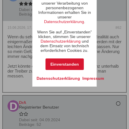
unserer Verarbeitung von
personenbezogenen
Dabei seit:
22.06.2004
Informationen erhalten Sie in
Beiträge:
10987
unserer
Datenschutzerklärung
.
15.06.2026, 17:28
#62
Wenn Sie auf „Einverstanden“
Wenn du sehr nah am Original bleibst wird die Realität auch
klicken, stimmen Sie unserer
Datenschutzerklärung
und
einigermaßen passen. Sprich die Messungen werden mit der
dem Einsatz von technisch
leichten Änderung an der nimrod sicher besser passen. Nur
erforderlichen Cookies zu.
so mein Gefühl. Aber richtig ist auch dass so eine Änderung
immer nachgemessen werden sollte.
Einverstanden
Jetzt könnte es noch passieren dass die Toleranz unterhalb
der Treiber zueinander nicht passen. Das muss man
messen.
Datenschutzerklärung
Impressum
DrA
Registrierter Benutzer
Dabei seit:
04.09.2024
Beiträge:
52