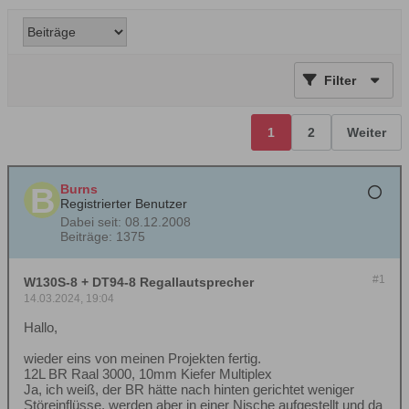
Filter
1
2
Weiter
Burns
Registrierter Benutzer
Dabei seit:
08.12.2008
Beiträge:
1375
#1
W130S-8 + DT94-8 Regallautsprecher
14.03.2024, 19:04
Hallo,
wieder eins von meinen Projekten fertig.
12L BR Raal 3000, 10mm Kiefer Multiplex
Ja, ich weiß, der BR hätte nach hinten gerichtet weniger
Störeinflüsse, werden aber in einer Nische aufgestellt und da