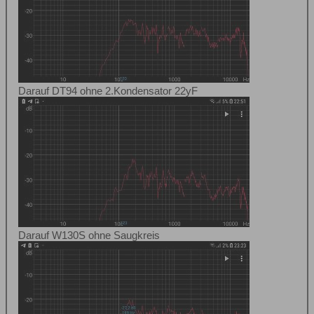
Darauf DT94 ohne 2.Kondensator 22yF
Darauf W130S ohne Saugkreis