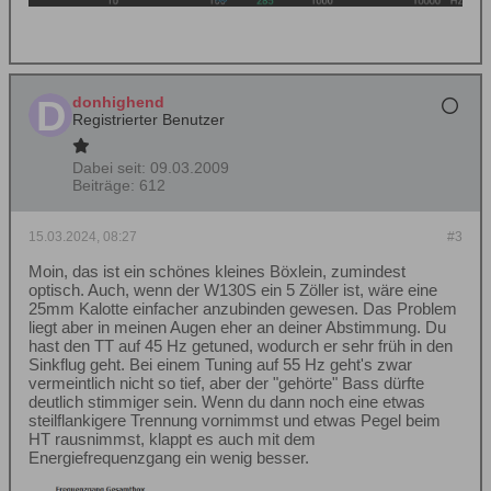
donhighend
Registrierter Benutzer
Dabei seit:
09.03.2009
Beiträge:
612
15.03.2024, 08:27
#3
Moin, das ist ein schönes kleines Böxlein, zumindest
optisch. Auch, wenn der W130S ein 5 Zöller ist, wäre eine
25mm Kalotte einfacher anzubinden gewesen. Das Problem
liegt aber in meinen Augen eher an deiner Abstimmung. Du
hast den TT auf 45 Hz getuned, wodurch er sehr früh in den
Sinkflug geht. Bei einem Tuning auf 55 Hz geht's zwar
vermeintlich nicht so tief, aber der "gehörte" Bass dürfte
deutlich stimmiger sein. Wenn du dann noch eine etwas
steilflankigere Trennung vornimmst und etwas Pegel beim
HT rausnimmst, klappt es auch mit dem
Energiefrequenzgang ein wenig besser.