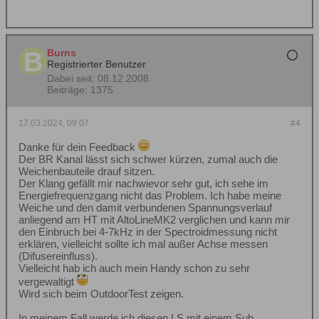
Burns
Registrierter Benutzer
Dabei seit:
08.12.2008
Beiträge:
1375
17.03.2024, 09:07
#4
Danke für dein Feedback
Der BR Kanal lässt sich schwer kürzen, zumal auch die
Weichenbauteile drauf sitzen.
Der Klang gefällt mir nachwievor sehr gut, ich sehe im
Energiefrequenzgang nicht das Problem. Ich habe meine
Weiche und den damit verbundenen Spannungsverlauf
anliegend am HT mit AltoLineMK2 verglichen und kann mir
den Einbruch bei 4-7kHz in der Spectroidmessung nicht
erklären, vielleicht sollte ich mal außer Achse messen
(Difusereinfluss).
Vielleicht hab ich auch mein Handy schon zu sehr
vergewaltigt
Wird sich beim OutdoorTest zeigen.
In meinem Fall werde ich diesen LS mit einem Sub