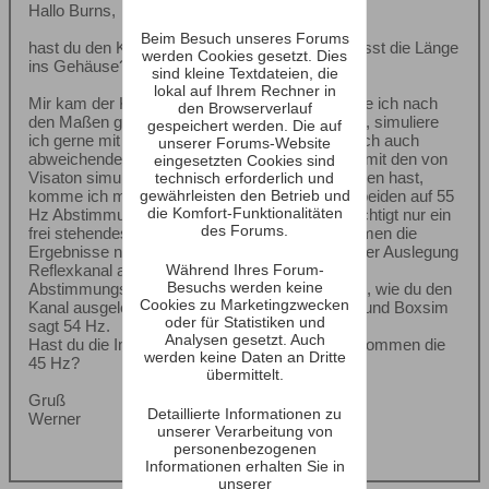
Hallo Burns,
Beim Besuch unseres Forums
hast du den Kanal ums Eck gebaut oder wie passt die Länge
werden Cookies gesetzt. Dies
ins Gehäuse?
sind kleine Textdateien, die
lokal auf Ihrem Rechner in
Mir kam der Kanal etwas groß vor, deshalb habe ich nach
den Browserverlauf
den Maßen gefragt. Wenn es schnell gehen soll, simuliere
gespeichert werden. Die auf
ich gerne mit Basscade. Bei den W130S habe ich auch
unserer Forums-Website
abweichende TSP gemessen und im Vergleich mit den von
eingesetzten Cookies sind
Visaton simuliert. Mit den Daten die du angegeben hast,
technisch erforderlich und
gewährleisten den Betrieb und
komme ich mit den unterschiedlichen TSP bei beiden auf 55
die Komfort-Funktionalitäten
Hz Abstimmungsfrequenz. Basscade berücksichtigt nur ein
des Forums.
frei stehendes Rohr, aber bei einem Kanal stimmen die
Ergebnisse nicht so genau. Boxsim bietet ja unter Auslegung
Während Ihres Forum-
Reflexkanal auch ein Tool zur Berechnung der
Besuchs werden keine
Abstimmungsfrequenz an. Ich weiß nicht genau, wie du den
Cookies zu Marketingzwecken
Kanal ausgelegt hast, habe ich dann geschätzt und Boxsim
oder für Statistiken und
sagt 54 Hz.
Analysen gesetzt. Auch
Hast du die Impedanz gemessen, oder woher kommen die
werden keine Daten an Dritte
45 Hz?
übermittelt.
Gruß
Detaillierte Informationen zu
Werner
unserer Verarbeitung von
personenbezogenen
Informationen erhalten Sie in
unserer