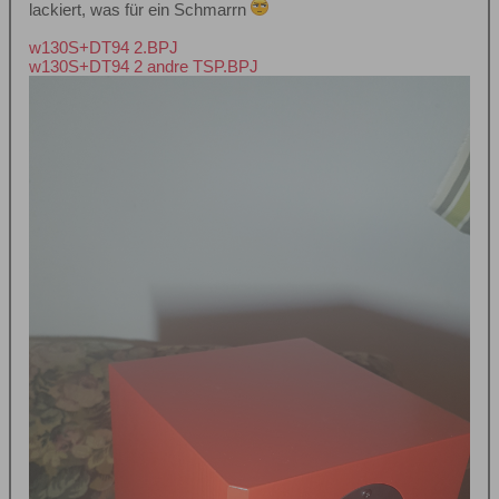
lackiert, was für ein Schmarrn
w130S+DT94 2.BPJ
w130S+DT94 2 andre TSP.BPJ