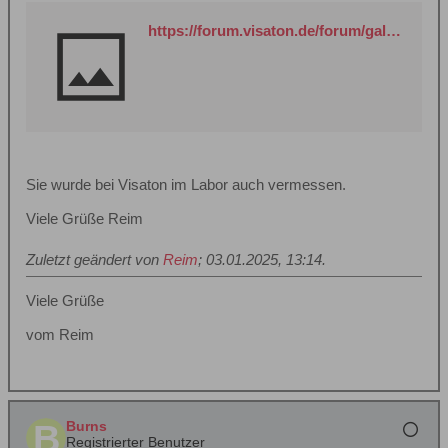
https://forum.visaton.de/forum/galerie-der-projekte/11439-vorstellung-regalo-w130s-dt94
Sie wurde bei Visaton im Labor auch vermessen.
Viele Grüße Reim
Zuletzt geändert von
Reim
;
03.01.2025, 13:14
.
Viele Grüße
vom Reim
Burns
Registrierter Benutzer