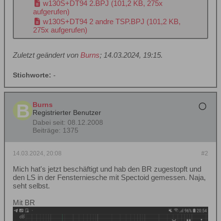
w130S+DT94 2.BPJ
(101,2 KB, 275x
aufgerufen)
w130S+DT94 2 andre TSP.BPJ
(101,2 KB,
275x aufgerufen)
Zuletzt geändert von
Burns
;
14.03.2024, 19:15
.
Stichworte:
-
Burns
Registrierter Benutzer
Dabei seit:
08.12.2008
Beiträge:
1375
14.03.2024, 20:08
#2
Mich hat's jetzt beschäftigt und hab den BR zugestopft und
den LS in der Fensterniesche mit Spectoid gemessen. Naja,
seht selbst.
Mit BR