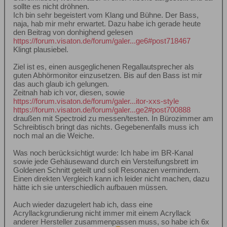
sollte es nicht dröhnen.
Ich bin sehr begeistert vom Klang und Bühne. Der Bass,
naja, hab mir mehr erwartet. Dazu habe ich gerade heute
den Beitrag von donhighend gelesen
https://forum.visaton.de/forum/galer...ge6#post718467
Klingt plausiebel.
Ziel ist es, einen ausgeglichenen Regallautsprecher als
guten Abhörmonitor einzusetzen. Bis auf den Bass ist mir
das auch glaub ich gelungen.
Zeitnah hab ich vor, diesen, sowie
https://forum.visaton.de/forum/galer...itor-xxs-style
https://forum.visaton.de/forum/galer...ge2#post700888
draußen mit Spectroid zu messen/testen. In Bürozimmer am
Schreibtisch bringt das nichts. Gegebenenfalls muss ich
noch mal an die Weiche.
Was noch berücksichtigt wurde: Ich habe im BR-Kanal
sowie jede Gehäusewand durch ein Versteifungsbrett im
Goldenen Schnitt geteilt und soll Resonazen vermindern.
Einen direkten Vergleich kann ich leider nicht machen, dazu
hätte ich sie unterschiedlich aufbauen müssen.
Auch wieder dazugelert hab ich, dass eine
Acryllackgrundierung nicht immer mit einem Acryllack
anderer Hersteller zusammenpassen muss, so habe ich 6x