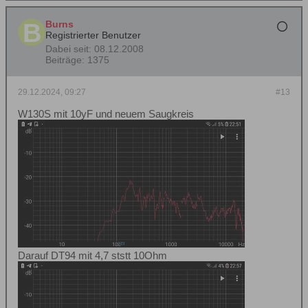
Burns
Registrierter Benutzer
Dabei seit:
08.12.2008
Beiträge:
1375
29.12.2024, 09:27
#13
W130S mit 10yF und neuem Saugkreis
Darauf DT94 mit 4,7 ststt 10Ohm