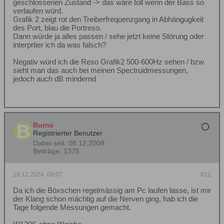
geschlossenen Zustand -> das wäre toll wenn der Bass so
verlaufen würd.
Grafik 2 zeigt rot den Treiberfrequenzgang in Abhängugkeit
des Port, blau die Portreso.
Dann würde ja alles passen / sehe jetzt keine Störung oder
interprtier ich da was falsch?
Negativ würd ich die Reso Grafik2 500-600Hz sehen / bzw
sieht man das auch bei meinen Spectruidmessungen,
jedoch auch dB mindernd
Burns
Registrierter Benutzer
Dabei seit:
08.12.2008
Beiträge:
1375
29.12.2024, 09:07
#12
Da ich die Böxschen regelmässig am Pc laufen lasse, ist mir
der Klang schon mächtig auf die Nerven ging, hab ich die
Tage folgende Messungen gemacht.