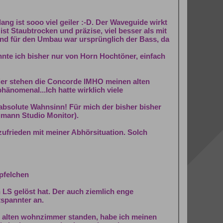
ng ist sooo viel geiler :-D. Der Waveguide wirkt
t Staubtrocken und präzise, viel besser als mit
und für den Umbau war ursprünglich der Bass, da
nnte ich bisher nur von Horn Hochtöner, einfach
Hier stehen die Concorde IMHO meinen alten
hänomenal...Ich hatte wirklich viele
 absolute Wahnsinn! Für mich der bisher bisher
umann Studio Monitor).
ufrieden mit meiner Abhörsituation. Solch
üpfelchen
 LS gelöst hat. Der auch ziemlich enge
tspannter an.
k im alten wohnzimmer standen, habe ich meinen