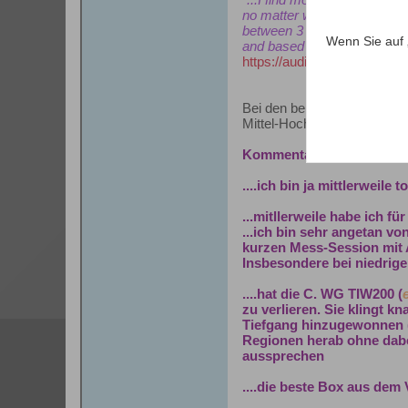
no matter what room they ar
between 3 kHz to 5 kHz depe
Wenn Sie auf 
and based on Toole’s and Oliv
https://audiophilestyle.com/c
Bei den beiden anderen kla
Mittel-Hochton waren nötig.
Kommentare einiger "Nac
....ich bin ja mittlerweile
...mitllerweile habe ich 
...ich bin sehr angetan v
kurzen Mess-Session mit Ar
Insbesondere bei niedrige
....hat die C. WG TIW200 (
zu verlieren. Sie klingt k
Tiefgang hinzugewonnen (na
Regionen herab ohne dabei
aussprechen
....die beste Box aus dem