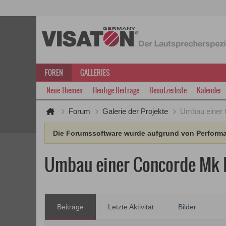
FOREN
GALLERIES
Neue Themen
Heutige Beiträge
Benutzerliste
Kalender
Forum
Galerie der Projekte
Umbau einer 
Die Forumssoftware wurde aufgrund von Performan
Umbau einer Concorde Mk I
Beiträge
Letzte Aktivität
Bilder