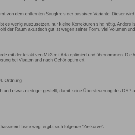
t von dem entfernten Saugkreis der passiven Variante. Dieser wird be
 es wenig auszusetzen, nur kleine Korrekturen sind nötig. Anders is
bwohl der Raum akustisch gut ist wegen seiner Form, viel Volumen und
rde mit der teilaktiven Mk3 mit Arta optimiert und übernommen. Die
ung bei Visaton und nach Gehör optimiert.
y 4. Ordnung
h und etwas niedriger gestellt, damit keine Übersteuerung des DSP auf
ssiseinflüsse weg, ergibt sich folgende "Zielkurve":