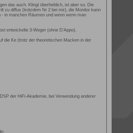
en das auch. Klingt überheblich, ist aber so. Die
t zu diffus (trotzdem Nr 2 bei mir), die Monitor kann
enzen - in manchen Räumen und wenn wenn man
bst entwickelte 3-Weger (ohne D'Appo).
uf die Ke (trotz der theoretischen Macken in der
s DSP der HiFi-Akademie, bei Verwendung anderer
de: