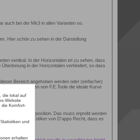
ar auch bei der Mk3 in allen Varianten so.
um. Hier schön zu sehen in der Darstellung
nten vertikal. In der Horizontalen ist zu sehen, dass
e Übertonung in der Horizontalen verhindert, so dass
e dieser Bereich angehoben werden oder (einfacher)
ach Untersuchungen non F.E.Toole die ideale Kurve
die lokal auf
ms-Website
 die Komfort-
ustik und der Hörposition. Das muss erprobt werden
 nicht, haben die Kritiker von D'appo Recht, dass es
tatistiken und
le.
ionen erhalten
equency response which results in sounding too bright,