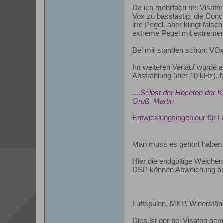
Da ich mehrfach bei Visaton 
Vox zu basslastig, die Conco
irre Pegel, aber klingt fa
extreme Pegel mit extremem B
Bei mir standen schon: VOx
Im weiteren Verlauf wurde a
Abstrahlung über 10 kHz). Mi
....
Selbst der Hochton der K
Gruß, Martin
__________________
Entwicklungsingenieur für 
Man muss es gehört haben
Hier die endgültige Weiche
DSP können Abweichung auf
Luftspulen, MKP, Widerständ
Dies ist der bei Visaton ge