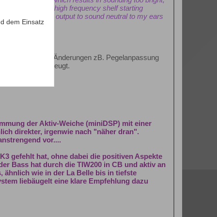
oximately -5 dB high frequency shelf starting
n high frequency output to sound neutral to my ears
d dem Einsatz
n gut. Nur minimale Änderungen zB. Pegelanpassung
o.g. Theorie überzeugt.
timmung der Aktiv-Weiche (miniDSP) mit einer
lich direkter, irgenwie nach "näher dran".
nstrengend vor....
MK3 gefehlt hat, ohne dabei die positiven Aspekte
 der Bass hat durch die TIW200 in CB und aktiv an
hnlich wie in der La Belle bis in tiefste
ystem liebäugelt eine klare Empfehlung dazu