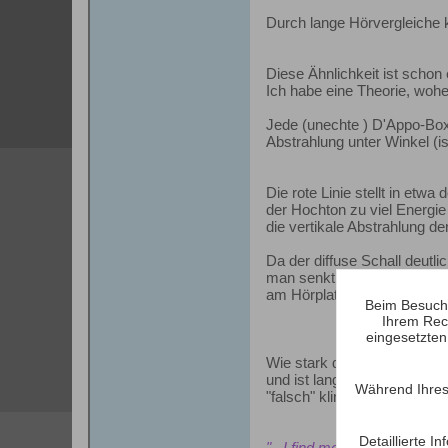
Durch lange Hörvergleiche
Diese Ähnlichkeit ist schon 
Ich habe eine Theorie, wohe
Jede (unechte ) D'Appo-Box 
Abstrahlung unter Winkel (is
Die rote Linie stellt in etw
der Hochton zu viel Energie 
die vertikale Abstrahlung de
Da der diffuse Schall deutl
man senkt den Hochton ab. D
am Hörplatz so aussieht:
Beim Besuch 
Ihrem Rec
eingesetzten
Wie stark die Höhensenkung
und ist langwierig, aber mit
Während Ihres
"falsch" klingt. Auch D'appo
Detaillierte 
"...I find most speakers unl