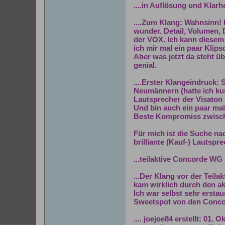
....in Auflösung und Klarh
....Zum Klang: Wahnsinn! 
wunder. Detail, Volumen, 
der VOX. Ich kann diesem 
ich mir mal ein paar Klip
Aber was jetzt da steht ü
genial.
....Erster Klangeindruck:
Neumännern (hatte ich kurz
Lautsprecher der Visaton 
Und bin auch ein paar mal
Beste Kompromiss zwische
Für mich ist die Suche na
brilliante (Kauf-) Lautspr
...teilaktive Concorde WG 
...Der Klang vor der Teil
kam wirklich durch den akt
Ich war selbst sehr ersta
Sweetspot von den Concord
.... joejoe84 erstellt: 01