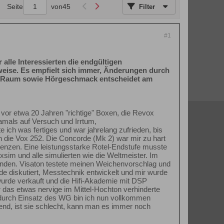
Seite
von
45
Filter
#1
 alle Interessierten die endgültigen
nweise. Es empfielt sich immer, Änderungen durch
der Raum sowie Hörgeschmack entscheidet am
vor etwa 20 Jahren "richtige" Boxen, die Revox
amals auf Versuch und Irrtum,
 ich was fertiges und war jahrelang zufrieden, bis
n die Vox 252. Die Concorde (Mk 2) war mir zu hart
nzen. Eine leistungsstarke Rotel-Endstufe musste
sim und alle simulierten wie die Weltmeister. Im
nden. Visaton testete meinen Weichenvorschlag und
e diskutiert, Messtechnik entwickelt und mir wurde
rde verkauft und die Hifi-Akademie mit DSP
 das etwas nervige im Mittel-Hochton verhinderte
 durch Einsatz des WG bin ich nun vollkommen
gend, ist sie schlecht, kann man es immer noch