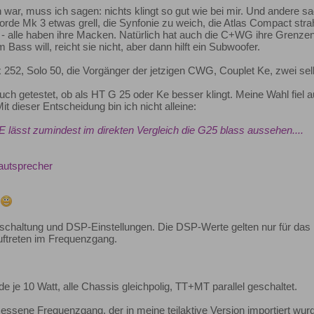
war, muss ich sagen: nichts klingt so gut wie bei mir. Und andere sag
rde Mk 3 etwas grell, die Synfonie zu weich, die Atlas Compact strahl
lsch - alle haben ihre Macken. Natürlich hat auch die C+WG ihre Gr
ass will, reicht sie nicht, aber dann hilft ein Subwoofer.
 252, Solo 50, die Vorgänger der jetzigen CWG, Couplet Ke, zwei sel
uch getestet, ob als HT G 25 oder Ke besser klingt. Meine Wahl fiel a
t dieser Entscheidung bin ich nicht alleine:
E lässt zumindest im direkten Vergleich die G25 blass aussehen....
Lautsprecher
.
nschaltung und DSP-Einstellungen. Die DSP-Werte gelten nur für da
treten im Frequenzgang.
e je 10 Watt, alle Chassis gleichpolig, TT+MT parallel geschaltet.
messene Frequenzgang, der in meine teilaktive Version importiert wur