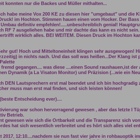
eit konnten nur die Backes und Müller mithalten...
Ich habe meine Vox 200 KE zu diesen hier "umgebaut" und die Kla
Druck! im Hochton. Stimmen hauen einen vom Hocker. Der Bass is
Umbau definitiv empfehlen!.....unbeschreiblich genial! Hauptgr
sch RF 7 ausgeliehen habe und mir dachte das kann es nicht sein.
bertrifft wirklich alles. BEI WEITEM. Diesen Druck im Hochton ka
 Sehr gut! Hoch und Mitteltoneinheit klingen sehr ausgewogen! 
zeitig) in nichts nach. Und das soll was heißen...Der Klang ist p
Palette
 fremd gegangen.... was diese ....einen Sound raushauen,ist der
n Dynamik (a La Visaton Monitor) und Präzision (...wie ein Ne
ch DEN Lautsprechern erst mal beendet und ich bin hochgradig z
echer muss man erst mal finden, und sich leisten können!
(beste Entscheidung ever)....
aktivierung war schon hervorragend gewesen , aber das letzte I T
iv Betrieb.
unt gewesen wie sich die Ortbarkeit und die Transparenz sich von
es hat sich wesentlich verbreitet und es hört sich alles viel en
. Okt 2017, 12:10....nachdem sie nun fast vier jahre in rohbauopti