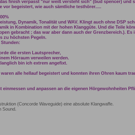
as finish verpasst "nur weiß versteht sich" (bud spencer) und s
 vor begeistert, wie auch sämtliche testhörer.....
100%
istung, Dynamik, Tonalität und WAV. Klingt auch ohne DSP sch
mik in Kombination mit der hohen Klanggüte. Und die Teile könn
ippen gebracht ; das war aber dann auch der Grenzbereich.). Es i
s zu höchsten Pegeln.
n Stunden:
orde die ersten Lautsprecher,
meinem Hörraum verweilen werden.
anglich bin ich extrem angefixt.
 waren alle hellauf begeistert und konnten ihren Ohren kaum tra
st einmessen und anpassen an die eigenen Hörgewohnheiten Pflic
nstruktion (Concorde Waveguide) eine absolute Klangwaffe.
en Sound.