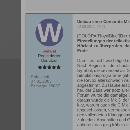
Umbau einer Concorde Mk 
12.09.2011, 06:07
[COLOR="RoyalBlue"]
Der 
Einstellungen der teilakti
Hörtest zu überprüfen, d
Ende.
walwal
Registrierter
Benutzer
Damit es nicht wie billige L
Nach Beginn mit dem Lautsp
Symbol, die seinerzeit als
Simulationsprogramme gab es
Dabei seit:
die Revox alterschwach wurd
07.01.2003
abgestimmt. Zu Hause ersch
Beiträge:
28887
her, der Bass war trotz all
Forum wurde die damalige 
daraus wurde die Mk 3, der 
klar, warum auch die C Mk
angeschlossen, vermessen, 
den vollendeten Klanggenus
zufrieden. Anschalten und G
anhören. das ging früher nic