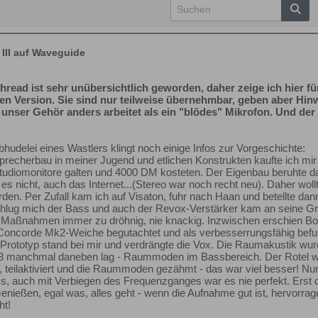
III auf Waveguide
thread ist sehr unübersichtlich geworden, daher zeige ich hier für
ven Version
. Sie sind nur teilweise übernehmbar, geben aber Hi
a unser Gehör anders arbeitet als ein "blödes" Mikrofon. Und 
obhudelei eines Wastlers klingt noch einige Infos zur Vorgeschichte:
recherbau in meiner Jugend und etlichen Konstrukten kaufte ich mir 
 Studiomonitore galten und 4000 DM kosteten. Der Eigenbau beruhte d
 nicht, auch das Internet...(Stereo war noch recht neu). Daher wollte
en. Per Zufall kam ich auf Visaton, fuhr nach Haan und betellte dan
lug mich der Bass und auch der Revox-Verstärker kam an seine Gre
er Maßnahmen immer zu dröhnig, nie knackig. Inzwischen erschien Box
Concorde Mk2-Weiche begutachtet und als verbesserrungsfähig befu
Prototyp stand bei mir und verdrängte die Vox. Die Raumakustik wurd
 3 manchmal daneben lag - Raummoden im Bassbereich. Der Rotel wu
teilaktiviert und die Raummoden gezähmt - das war viel besser! Nur
s, auch mit Verbiegen des Frequenzganges war es nie perfekt. Erst
enießen, egal was, alles geht - wenn die Aufnahme gut ist, hervorra
ht!