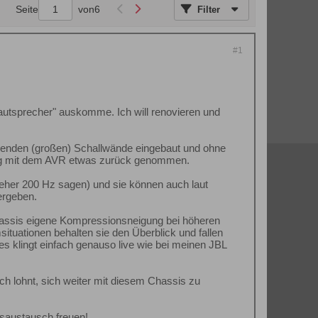
Seite
von
6
Filter
#1
autsprecher" auskomme. Ich will renovieren und
tehenden (großen) Schallwände eingebaut und ohne
eg mit dem AVR etwas zurück genommen.
eher 200 Hz sagen) und sie können auch laut
ergeben.
hassis eigene Kompressionsneigung bei höheren
ituationen behalten sie den Überblick und fallen
 klingt einfach genauso live wie bei meinen JBL
ch lohnt, sich weiter mit diesem Chassis zu
gsaustausch freuen!