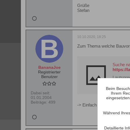
Grüße
Stefan
10.10.2020, 18:25
Zum Thema welche Bauvorsch
Suche n
BananaJoe
https://
Registrierter
Benutzer
Lautspre
Beim Besuch 
Dabei seit:
Ihrem Rec
01.01.2004
eingesetzten
Beiträge:
499
-> Einfach bei enthaltene 
Während Ihres
Detaillierte 