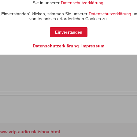
Sie in unserer
Datenschutzerklärung
.
„Einverstanden“ klicken, stimmen Sie unserer
Datenschutzerklärung
un
von technisch erforderlichen Cookies zu.
en Hinweis, kannte ich so noch nicht. Ich suchte ja gar keinen Bau
l in der Wand eingebaut hat (HH 5/19). Da werde ich mir vlt mal an
Einverstanden
Datenschutzerklärung
Impressum
www.vdp-audio.nl/lisboa.html