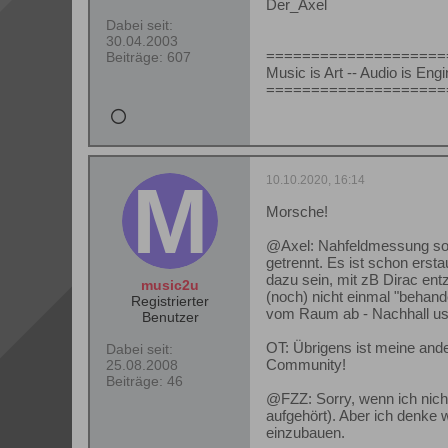
Der_Axel
Dabei seit:
30.04.2003
====================
Beiträge:
607
Music is Art -- Audio is Eng
====================
10.10.2020, 16:14
Morsche!
@Axel: Nahfeldmessung so e
getrennt. Es ist schon erst
dazu sein, mit zB Dirac ent
music2u
(noch) nicht einmal "behande
Registrierter
vom Raum ab - Nachhall us
Benutzer
OT: Übrigens ist meine and
Dabei seit:
Community!
25.08.2008
Beiträge:
46
@FZZ: Sorry, wenn ich nich
aufgehört). Aber ich denke w
einzubauen.