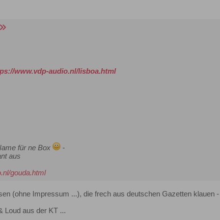
tps://www.vdp-audio.nl/lisboa.html
 Name für ne Box
-
ant aus
.nl/gouda.html
sen (ohne Impressum ...), die frech aus deutschen Gazetten klaue
 & Loud aus der KT ...