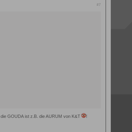
#7
n - die GOUDA ist z.B. die AURUM von K&T
!