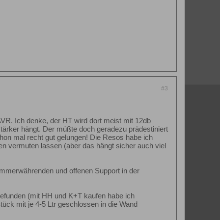
#3
VR. Ich denke, der HT wird dort meist mit 12db
stärker hängt. Der müßte doch geradezu prädestiniert
schon mal recht gut gelungen! Die Resos habe ich
Daten vermuten lassen (aber das hängt sicher auch viel
 immerwährenden und offenen Support in der
 gefunden (mit HH und K+T kaufen habe ich
Stück mit je 4-5 Ltr geschlossen in die Wand