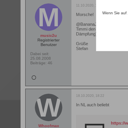
11.10.2020, 16:17
Wenn Sie auf 
Morsche!
@BananaJoe: Danke Dir für d
Timmi den B100 ja schon ma
Dämpfung).
music2u
Registrierter
Grüße
Benutzer
Stefan
Dabei seit:
25.08.2008
Beiträge:
46
18.10.2020, 18:22
In NL auch beliebt
https://
Whoofmax