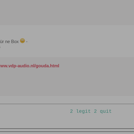
für ne Box
-
s
www.vdp-audio.nl/gouda.html
2 legit 2 quit