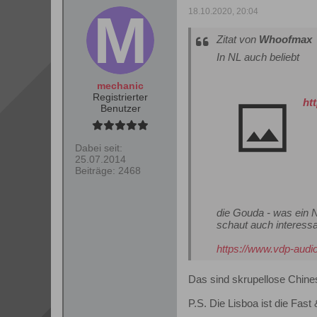
18.10.2020, 20:04
Zitat von
Whoofmax
In NL auch beliebt
mechanic
Registrierter
ht
Benutzer
Dabei seit:
25.07.2014
Beiträge:
2468
die Gouda - was ein
schaut auch interess
https://www.vdp-audio
Das sind skrupellose Chine
P.S. Die Lisboa ist die Fast