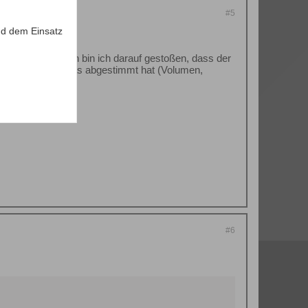
#5
d dem Einsatz
satz aber dadurch bin ich darauf gestoßen, dass der
schauen, wie er das abgestimmt hat (Volumen,
#6