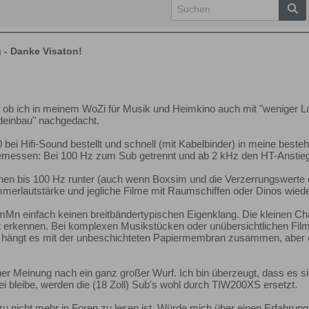
g - Danke Visaton!
n, ob ich in meinem WoZi für Musik und Heimkino auch mit "weniger L
deinbau" nachgedacht.
bei Hifi-Sound bestellt und schnell (mit Kabelbinder) in meine bes
emessen: Bei 100 Hz zum Sub getrennt und ab 2 kHz den HT-Ansti
nnen bis 100 Hz runter (auch wenn Boxsim und die Verzerrungswerte 
mmerlautstärke und jegliche Filme mit Raumschiffen oder Dinos wied
mMn einfach keinen breitbändertypischen Eigenklang. Die kleinen C
t erkennen. Bei komplexen Musikstücken oder unübersichtlichen Films
t hängt es mit der unbeschichteten Papiermembran zusammen, aber es
r Meinung nach ein ganz großer Wurf. Ich bin überzeugt, dass es si
i bleibe, werden die (18 Zoll) Sub's wohl durch TIW200XS ersetzt.
u nicht mehr in Foren zu lesen ist. Würde mich über einen Erfahrun