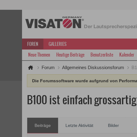
FOREN
GALLERIES
Neue Themen
Heutige Beiträge
Benutzerliste
Kalender
Forum
Allgemeines Diskussionsforum
B1
Die Forumssoftware wurde aufgrund von Performan
B100 ist einfach grossartig
Beiträge
Letzte Aktivität
Bilder