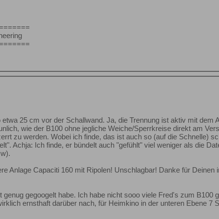
=======
ineering
=======
twa 25 cm vor der Schallwand. Ja, die Trennung ist aktiv mit dem A
aunlich, wie der B100 ohne jegliche Weiche/Sperrkreise direkt am Ver
zerrt zu werden. Wobei ich finde, das ist auch so (auf die Schnelle) 
lt". Achja: Ich finde, er bündelt auch "gefühlt" viel weniger als die 
w).
ere Anlage Capaciti 160 mit Ripolen! Unschlagbar! Danke für Deinen
t genug gegoogelt habe. Ich habe nicht sooo viele Fred's zum B100
irklich ernsthaft darüber nach, für Heimkino in der unteren Ebene 7 