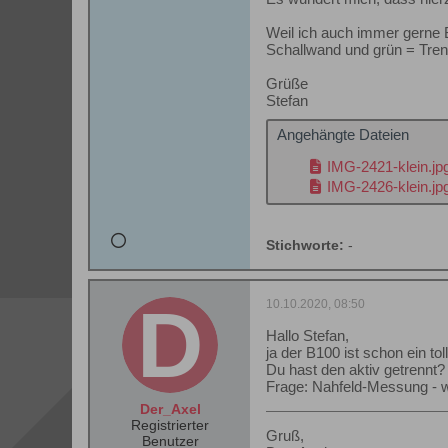
Weil ich auch immer gerne Bi
Schallwand und grün = Tren
Grüße
Stefan
Angehängte Dateien
IMG-2421-klein.jp
IMG-2426-klein.jp
Stichworte:
-
10.10.2020, 08:50
Hallo Stefan,
ja der B100 ist schon ein toll
Du hast den aktiv getrennt?
Frage: Nahfeld-Messung - 
Der_Axel
Registrierter
Gruß,
Benutzer