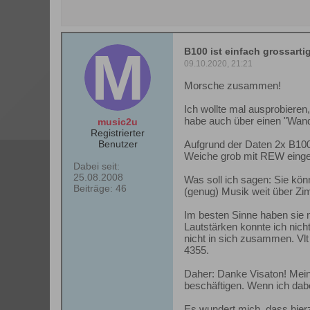
B100 ist einfach grossarti
09.10.2020, 21:21
Morsche zusammen!
Ich wollte mal ausprobiere
habe auch über einen "Wan
music2u
Registrierter
Benutzer
Aufgrund der Daten 2x B100 
Weiche grob mit REW eing
Dabei seit:
25.08.2008
Was soll ich sagen: Sie kö
Beiträge:
46
(genug) Musik weit über Zi
Im besten Sinne haben sie 
Lautstärken konnte ich nich
nicht in sich zusammen. Vl
4355.
Daher: Danke Visaton! Meine
beschäftigen. Wenn ich dabe
Es wundert mich, dass hierz