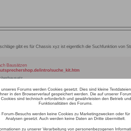
läge gibt es für Chassis xyz ist eigentlich die Suchfunktion von St
ach Bausätzen
lautsprechershop.de/intro/suche_kit.htm
cherbausatz
unseres Forums werden Cookies gesetzt. Dies sind kleine Textdateien, 
hner in den Browserverlauf gespeichert werden. Die auf unserer Foru
 Cookies sind technisch erforderlich und gewährleisten den Betrieb und
Funktionalitäten des Forums.
Lautsprecher B100 eingeben. Oder auch B80.
 Forum-Besuchs werden keine Cookies zu Marketingzwecken oder für S
Analysen gesetzt. Auch werden keine Daten an Dritte übermittelt.
Informationen zu unserer Verarbeitung von personenbezogenen Informat