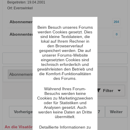
Beigetreten: 19.04.2001
Ort: Everswinkel
Abonnements
264
Beim Besuch unseres Forums
werden Cookies gesetzt. Dies
Abonnenten
0
sind kleine Textdateien, die
lokal auf Ihrem Rechner in
den Browserverlauf
gespeichert werden. Die auf
unserer Forums-Website
Zurück zum Profil
eingesetzten Cookies sind
technisch erforderlich und
gewährleisten den Betrieb und
die Komfort-Funktionalitäten
des Forums.
Während Ihres Forum-
Filter
Besuchs werden keine
Cookies zu Marketingzwecken
oder für Statistiken und
Analysen gesetzt. Auch
Vorherige
1
2
3
12
27
Weiter
werden keine Daten an Dritte
übermittelt.
An die Visatöner einen lieben Dank
Detaillierte Informationen zu