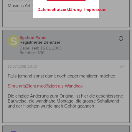
===========================
Music is Art -- Audio is Engineering
Datenschutzerklärung
Impressum
===========================
System Panic
Registrierter Benutzer
Dabei seit:
16.01.2003
Beiträge:
330
17.07.2008, 19:20
#7
Falls jemand sonst damit noch experimentieren möchte:
Simu aria2light modifiziert als Wandbox
Die einzige Änderung zum Original ist hier die geschlossene
Bauweise, die wandnahe Montage, die grosse Schallwand
und der Hochton wurde nach Gehör geändert.