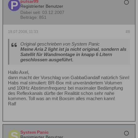
pulsar99
Registrierter Benutzer
Dabei seit:
03.12.2007
Beiträge:
851
18.07.2008, 11:33
#8
Original geschrieben von System Panic
Meine Aria 2 light ist ja nicht original, sondern als
Satellit für Wandmontage in knapp 6 Litern
geschlossen ausgeführt.
Hallo Axel,
dann macht der Vorschlag von GabbaGandalf natürlich Sinn!
Habs mal simuliert: BR-Box mit unverändertem Volumen
und 100Hz Abstimmfrequenz bei maximaler Bedämpfung
des Reflexkanals dürfte der Realität schon sehr nahe
kommen. Toll was an mit Boxsim alles machen kann!
Ralf
System Panic
Registrierter Benutzer