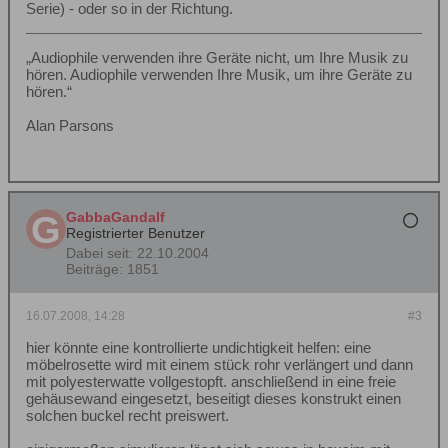
Serie) - oder so in der Richtung.
„Audiophile verwenden ihre Geräte nicht, um Ihre Musik zu
hören. Audiophile verwenden Ihre Musik, um ihre Geräte zu
hören.“
Alan Parsons
GabbaGandalf
Registrierter Benutzer
Dabei seit:
22.10.2004
Beiträge:
1851
16.07.2008, 14:28
#3
hier könnte eine kontrollierte undichtigkeit helfen: eine
möbelrosette wird mit einem stück rohr verlängert und dann
mit polyesterwatte vollgestopft. anschließend in eine freie
gehäusewand eingesetzt, beseitigt dieses konstrukt einen
solchen buckel recht preiswert.