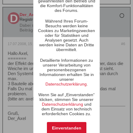
gewährleisten den Betrieb und
die Komfort-Funktionalitäten
des Forums.
Der_Axel
Registrierter Benutzer
Während Ihres Forum-
Dabei seit:
30.04.2003
Besuchs werden keine
Beiträge:
607
Cookies zu Marketingzwecken
oder für Statistiken und
Analysen gesetzt. Auch
17.07.2008, 15:29
#6
werden keine Daten an Dritte
übermittelt.
Hallo Axel,
=======
Detaillierte Informationen zu
der Effekt der besagten Überhöhung kommt daher, dass die
unserer Verarbeitung von
Weiche im unteren Bereich keine Ohm'sche Last sieht.
personenbezogenen
Den Systembedingten Impedanzanstieg kann man durch
Informationen erhalten Sie in
max.
unserer
3 Bauteile aber korrigieren.
Datenschutzerklärung
.
Falls Du mal die BoxSim- Datei hast könnte ich das mal
probieren.
Wenn Sie auf „Einverstanden“
(bitte an: axel.ridtahler /ätt/ fzk.de)
klicken, stimmen Sie unserer
Datenschutzerklärung
und
dem Einsatz von technisch
Gruß,
erforderlichen Cookies zu.
Der_Axel
Einverstanden