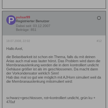
pulsar99
Registrierter Benutzer
Dabei seit:
03.12.2007
Beiträge:
851
18.07.2008, 22:02
#12
Hallo Axel,
die Belastbarkeit ist schon ein Thema, falls du mit deinen
Arias auch mal was lauter hörst. Das Problem wird dann die
Membranauslenkung werden die in dem kontrolliert undicht
Gehäuse größer ist als im geschlossenen. Da macht dann
der Vorkondensator wirklich Sinn!
Hab das mal so gut wie möglich mit AJHorn simuliert weil da
die Membranauslenkung mitsimuliert wird:
schwarz=geschlossen, rot=kontrolliert undicht, grün ku +
470uf