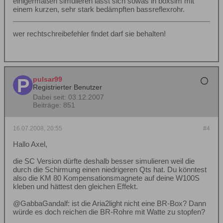
einigermaßen simulieren lässt sich sowas in boxsim mit
einem kurzen, sehr stark bedämpften bassreflexrohr.
wer rechtschreibefehler findet darf sie behalten!
pulsar99
Registrierter Benutzer
Dabei seit:
03.12.2007
Beiträge:
851
16.07.2008, 20:55
#4
Hallo Axel,
die SC Version dürfte deshalb besser simulieren weil die
durch die Schirmung einen niedrigeren Qts hat. Du könntest
also die KM 80 Kompensationsmagnete auf deine W100S
kleben und hättest den gleichen Effekt.
@GabbaGandalf: ist die Aria2light nicht eine BR-Box? Dann
würde es doch reichen die BR-Rohre mit Watte zu stopfen?