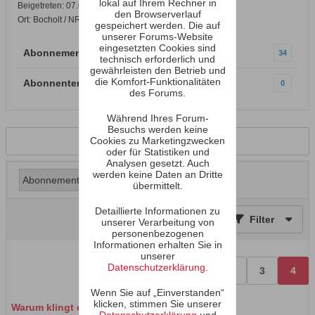
lokal auf Ihrem Rechner in
Beigetreten: 07.09.2004
den Browserverlauf
Ort: Bocholt / NRW
gespeichert werden. Die auf
unserer Forums-Website
eingesetzten Cookies sind
Abonnements
34
technisch erforderlich und
gewährleisten den Betrieb und
die Komfort-Funktionalitäten
Abonnenten
0
des Forums.
Während Ihres Forum-
Besuchs werden keine
Cookies zu Marketingzwecken
Zurück zum Profil
oder für Statistiken und
Analysen gesetzt. Auch
werden keine Daten an Dritte
übermittelt.
Detaillierte Informationen zu
Filter
unserer Verarbeitung von
personenbezogenen
Informationen erhalten Sie in
unserer
Datenschutzerklärung
.
Vorherige
1
2
3
4
Wenn Sie auf „Einverstanden“
klicken, stimmen Sie unserer
Warum klingt die Elektronik gleich?