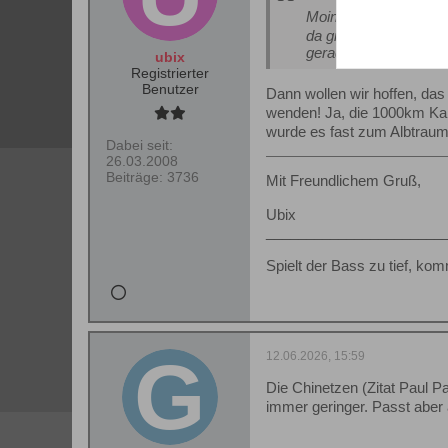
Moin,
da gibt es tolle Lösu
gerade gelesen, dass
ubix
Registrierter
Benutzer
Dann wollen wir hoffen, das
wenden! Ja, die 1000km Ka
wurde es fast zum Albtraum.
Dabei seit:
26.03.2008
Beiträge:
3736
Mit Freundlichem Gruß,
Ubix
______________________
Spielt der Bass zu tief, ko
12.06.2026, 15:59
Die Chinetzen (Zitat Paul 
immer geringer. Passt aber 