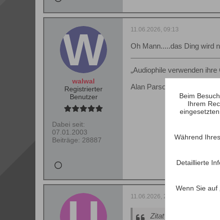
11.06.2026, 09:13
Oh Mann.....das Ding wird n
„Audiophile verwenden ihre 
walwal
Alan Parsons
Registrierter
Beim Besuch 
Benutzer
Ihrem Rec
eingesetzten
Dabei seit:
07.01.2003
Während Ihres
Beiträge:
28887
Detaillierte 
Wenn Sie auf 
11.06.2026, 21:58
Zitat von
mechanic