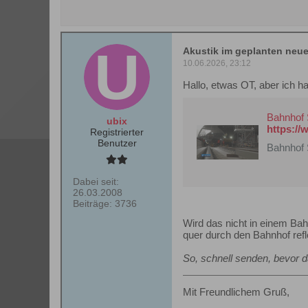
Akustik im geplanten neue
10.06.2026, 23:12
Hallo, etwas OT, aber ich ha
Bahnhof 
ubix
https:/
Registrierter
Benutzer
Bahnhof 
Dabei seit:
26.03.2008
Beiträge:
3736
Wird das nicht in einem Ba
quer durch den Bahnhof refle
So, schnell senden, bevor d
Mit Freundlichem Gruß,