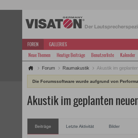
FOREN
GALLERIES
Neue Themen
Heutige Beiträge
Benutzerliste
Kalender
Forum
Raumakustik
Akustik im geplante
Die Forumssoftware wurde aufgrund von Performan
Akustik im geplanten neue
Beiträge
Letzte Aktivität
Bilder