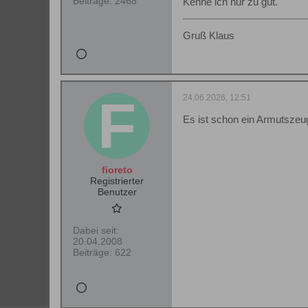
Beiträge:
2468
Kenne ich nur zu gut.
Gruß Klaus
24.06.2026, 12:51
Es ist schon ein Armutszeug
fioreto
Registrierter
Benutzer
Dabei seit:
20.04.2008
Beiträge:
622