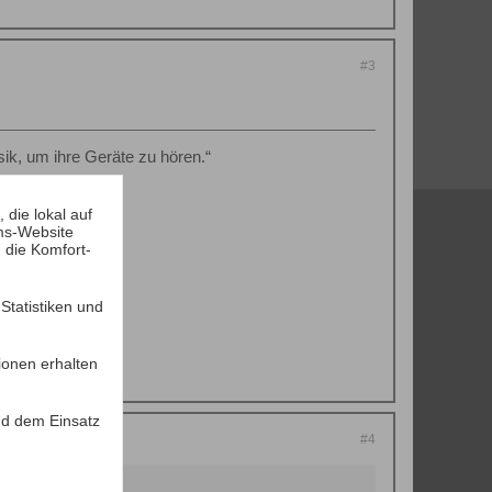
#3
ik, um ihre Geräte zu hören.“
die lokal auf
ms-Website
 die Komfort-
tatistiken und
ionen erhalten
d dem Einsatz
#4