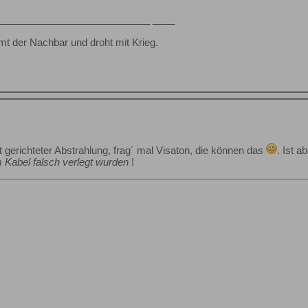
____________________________ ____
mmt der Nachbar und droht mit Krieg.
t gerichteter Abstrahlung, frag´ mal Visaton, die können das
. Ist 
 Kabel falsch verlegt wurden
!