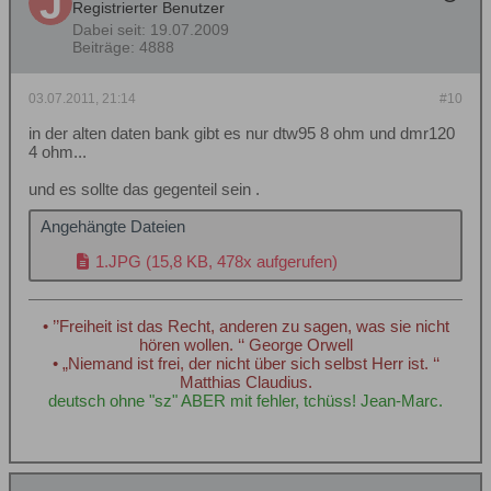
Registrierter Benutzer
Dabei seit:
19.07.2009
Beiträge:
4888
03.07.2011, 21:14
#10
in der alten daten bank gibt es nur dtw95 8 ohm und dmr120
4 ohm...
und es sollte das gegenteil sein .
Angehängte Dateien
1.JPG
(15,8 KB, 478x aufgerufen)
• ’’Freiheit ist das Recht, anderen zu sagen, was sie nicht
hören wollen. ‘‘ George Orwell
• „Niemand ist frei, der nicht über sich selbst Herr ist. ‘‘
Matthias Claudius.
deutsch ohne "sz" ABER mit fehler, tchüss! Jean-Marc.