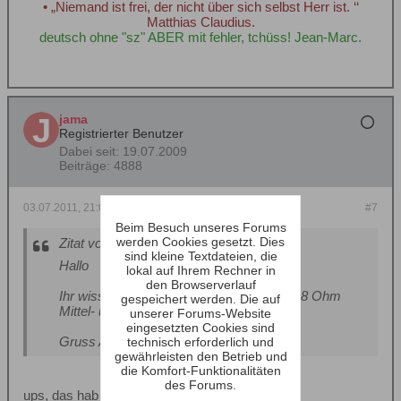
• „Niemand ist frei, der nicht über sich selbst Herr ist. ‘‘
Matthias Claudius.
deutsch ohne "sz" ABER mit fehler, tchüss! Jean-Marc.
jama
Registrierter Benutzer
Dabei seit:
19.07.2009
Beiträge:
4888
03.07.2011, 21:05
#7
Beim Besuch unseres Forums
werden Cookies gesetzt. Dies
Zitat von
andi_m
sind kleine Textdateien, die
Hallo
lokal auf Ihrem Rechner in
den Browserverlauf
Ihr wisst aber schon das die Roma einen 8 Ohm
gespeichert werden. Die auf
Mittel- und 4 Ohm Hochton hat?
unserer Forums-Website
eingesetzten Cookies sind
Gruss Andi_m
technisch erforderlich und
gewährleisten den Betrieb und
die Komfort-Funktionalitäten
des Forums.
ups, das hab ich ihm nicht nach geprüft...