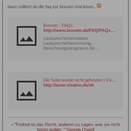
dann solltest du die faq zur boxsim mal lesen...
Boxsim - FAQs
http://www.boxsim.de/FAQ/FAQs.html
Lautsprechersimulation,
Lautsprecherberechnung,
Berechnungsprogramm für
Lautsprecherboxen,
Schallwandsimulation,
Bafflestepsimulation, Boxsim,
Frequenzweichenberechnung,
Frequenzweichensimulation,
Lautsprecherprogramm,
Die Seite wurde nicht gefunden | Visaton
Boxensimulation,
http://www.visaton.de/vb
Boxensimulationsprogramm,
Gehäuseberechnung, Freeware,
kostenlos
• ’’Freiheit ist das Recht, anderen zu sagen, was sie nicht
hören wollen. ‘‘ George Orwell