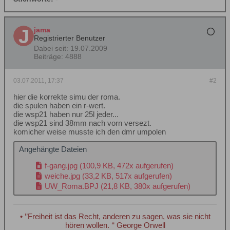
jama
Registrierter Benutzer
Dabei seit:
19.07.2009
Beiträge:
4888
03.07.2011, 17:37
#2
hier die korrekte simu der roma.
die spulen haben ein r-wert.
die wsp21 haben nur 25l jeder...
die wsp21 sind 38mm nach vorn versezt.
komicher weise musste ich den dmr umpolen
Angehängte Dateien
f-gang.jpg
(100,9 KB, 472x aufgerufen)
weiche.jpg
(33,2 KB, 517x aufgerufen)
UW_Roma.BPJ
(21,8 KB, 380x aufgerufen)
• ’’Freiheit ist das Recht, anderen zu sagen, was sie nicht
hören wollen. ‘‘ George Orwell