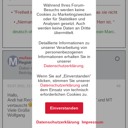
Während Ihres Forum-
Besuchs werden keine
• ’’Freiheit ist das Recht, anderen zu sagen, was sie nicht
Cookies zu Marketingzwecken
hören wollen. ‘‘ George Orwell
oder für Statistiken und
• „Niemand ist frei, der nicht über sich selbst Herr ist. ‘‘
Analysen gesetzt. Auch
Matthias Claudius.
werden keine Daten an Dritte
deutsch ohne "sz" ABER mit fehler, tchüss! Jean-Marc.
übermittelt.
Detaillierte Informationen zu
unserer Verarbeitung von
personenbezogenen
Informationen erhalten Sie in
mufasa
unserer
Registrierter Benutzer
Datenschutzerklärung
.
Dabei seit:
24.06.2007
Beiträge:
280
Wenn Sie auf „Einverstanden“
klicken, stimmen Sie unserer
Datenschutzerklärung
und
03.07.2011, 21:07
#8
dem Einsatz von technisch
erforderlichen Cookies zu.
Hallo,
Andi hat Recht. Ihr habt die Impedanzen von HT und MT
vertauscht
Einverstanden
Viele Grüße
Wolfgang
Datenschutzerklärung
Impressum