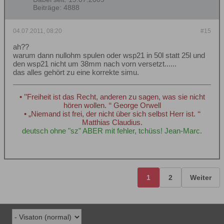
Beiträge:
4888
04.07.2011, 08:20
#15
ah??
warum dann nullohm spulen oder wsp21 in 50l statt 25l und
den wsp21 nicht um 38mm nach vorn versetzt......
das alles gehört zu eine korrekte simu.
• ’’Freiheit ist das Recht, anderen zu sagen, was sie nicht
hören wollen. ‘‘ George Orwell
• „Niemand ist frei, der nicht über sich selbst Herr ist. ‘‘
Matthias Claudius.
deutsch ohne "sz" ABER mit fehler, tchüss! Jean-Marc.
1
2
Weiter