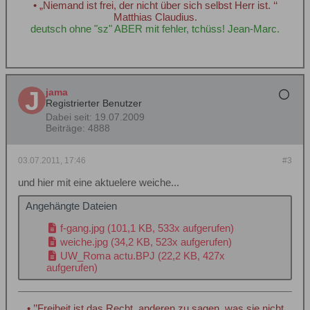
• „Niemand ist frei, der nicht über sich selbst Herr ist. ‘‘
Matthias Claudius.
deutsch ohne "sz" ABER mit fehler, tchüss! Jean-Marc.
jama
Registrierter Benutzer
Dabei seit:
19.07.2009
Beiträge:
4888
03.07.2011, 17:46
#3
und hier mit eine aktuelere weiche...
Angehängte Dateien
f-gang.jpg
(101,1 KB, 533x aufgerufen)
weiche.jpg
(34,2 KB, 523x aufgerufen)
UW_Roma actu.BPJ
(22,2 KB, 427x
aufgerufen)
• ’’Freiheit ist das Recht, anderen zu sagen, was sie nicht