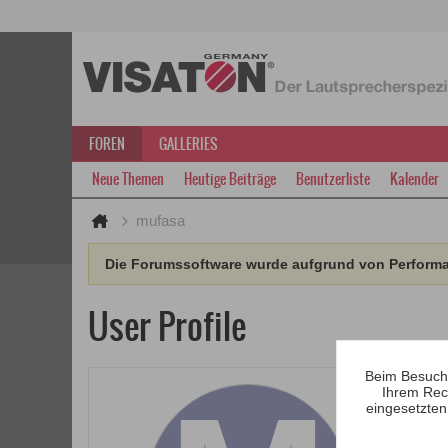
FOREN
GALLERIES
Neue Themen
Heutige Beiträge
Benutzerliste
Kalender
mufasa
Die Forumssoftware wurde aufgrund von Performan
User Profile
Beim Besuch 
Ihrem Rec
eingesetzten