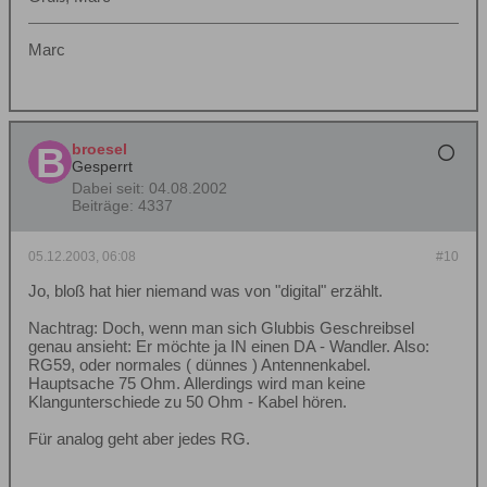
Marc
broesel
Gesperrt
Dabei seit:
04.08.2002
Beiträge:
4337
05.12.2003, 06:08
#10
Jo, bloß hat hier niemand was von "digital" erzählt.
Nachtrag: Doch, wenn man sich Glubbis Geschreibsel
genau ansieht: Er möchte ja IN einen DA - Wandler. Also:
RG59, oder normales ( dünnes ) Antennenkabel.
Hauptsache 75 Ohm. Allerdings wird man keine
Klangunterschiede zu 50 Ohm - Kabel hören.
Für analog geht aber jedes RG.