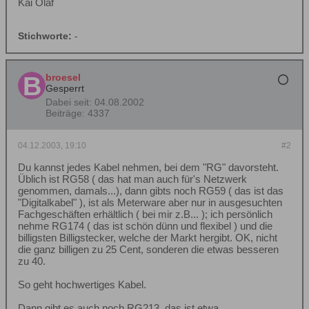
Kai Olaf
Stichworte:
-
broesel
Gesperrt
Dabei seit:
04.08.2002
Beiträge:
4337
04.12.2003, 19:10
#2
Du kannst jedes Kabel nehmen, bei dem "RG" davorsteht.
Üblich ist RG58 ( das hat man auch für's Netzwerk
genommen, damals...), dann gibts noch RG59 ( das ist das
"Digitalkabel" ), ist als Meterware aber nur in ausgesuchten
Fachgeschäften erhältlich ( bei mir z.B... ); ich persönlich
nehme RG174 ( das ist schön dünn und flexibel ) und die
billigsten Billigstecker, welche der Markt hergibt. OK, nicht
die ganz billigen zu 25 Cent, sonderen die etwas besseren
zu 40.
So geht hochwertiges Kabel.
Dann gibt es auch noch RG213, das ist etwa