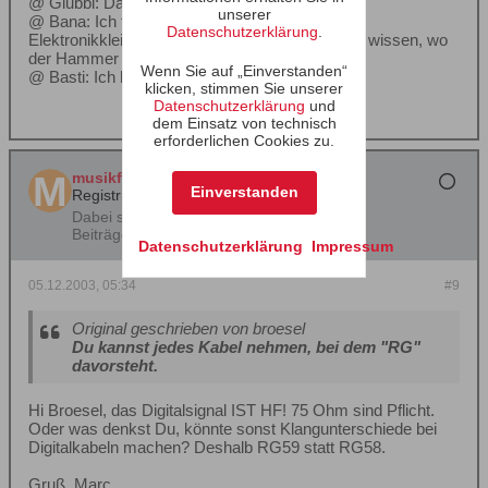
@ Glubbi: Da doch nicht für!
unserer
@ Bana: Ich führe einen exquisiten Laden für
Datenschutzerklärung
.
Elektronikkleinscheiß. Bei mir kaufen Leute, die wissen, wo
der Hammer hängt. Mehr dazu nicht!
Wenn Sie auf „Einverstanden“
@ Basti: Ich komm dir da gleich hin!
klicken, stimmen Sie unserer
Datenschutzerklärung
und
dem Einsatz von technisch
erforderlichen Cookies zu.
musikfan
Einverstanden
Registrierter Benutzer
Dabei seit:
05.07.2002
Beiträge:
31
Datenschutzerklärung
Impressum
05.12.2003, 05:34
#9
Original geschrieben von broesel
Du kannst jedes Kabel nehmen, bei dem "RG"
davorsteht.
Hi Broesel, das Digitalsignal IST HF! 75 Ohm sind Pflicht.
Oder was denkst Du, könnte sonst Klangunterschiede bei
Digitalkabeln machen? Deshalb RG59 statt RG58.
Gruß, Marc