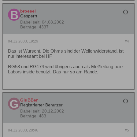
broesel
Gesperrt
Dabei seit:
04.08.2002
Beiträge:
4337
04.12.2003, 19:29
#4
Das ist Wurscht. Die Ohms sind der Wellenwiderstand, ist
nur interessant bei HF.
RG58 und RG174 wird übrigens auch als Meßleitung beie
Labors inside benutzt. Das nur so am Rande.
GluBBer
Registrierter Benutzer
Dabei seit:
20.12.2002
Beiträge:
483
04.12.2003, 20:46
#5