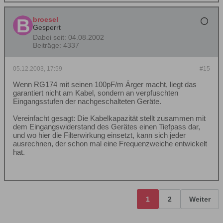
broesel
Gesperrt
Dabei seit:
04.08.2002
Beiträge:
4337
05.12.2003, 17:59
#15
Wenn RG174 mit seinen 100pF/m Ärger macht, liegt das
garantiert nicht am Kabel, sondern an verpfuschten
Eingangsstufen der nachgeschalteten Geräte.
Vereinfacht gesagt: Die Kabelkapazität stellt zusammen mit
dem Eingangswiderstand des Gerätes einen Tiefpass dar,
und wo hier die Filterwirkung einsetzt, kann sich jeder
ausrechnen, der schon mal eine Frequenzweiche entwickelt
hat.
1
2
Weiter