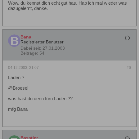
Wow, du kennst dich echt gut has. Hab ich mal wieder was
dazugelernt, danke.
Bana
Registrierter Benutzer
Dabei seit:
27.01.2003
Beiträge:
54
04.12.2003, 21:07
#6
Laden ?
@Broesel
was hast du denn fürn Laden ??
mfg Bana
Basstler