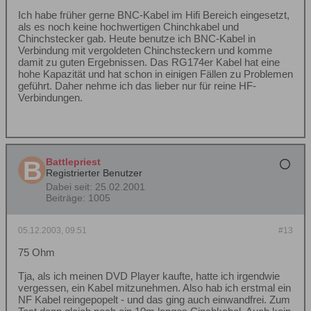
Ich habe früher gerne BNC-Kabel im Hifi Bereich eingesetzt,
als es noch keine hochwertigen Chinchkabel und
Chinchstecker gab. Heute benutze ich BNC-Kabel in
Verbindung mit vergoldeten Chinchsteckern und komme
damit zu guten Ergebnissen. Das RG174er Kabel hat eine
hohe Kapazität und hat schon in einigen Fällen zu Problemen
geführt. Daher nehme ich das lieber nur für reine HF-
Verbindungen.
Battlepriest
Registrierter Benutzer
Dabei seit:
25.02.2001
Beiträge:
1005
05.12.2003, 09:51
#13
75 Ohm
Tja, als ich meinen DVD Player kaufte, hatte ich irgendwie
vergessen, ein Kabel mitzunehmen. Also hab ich erstmal ein
NF Kabel reingepopelt - und das ging auch einwandfrei. Zum