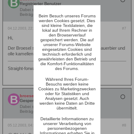
Registrierter Benutzer
Dabei seit:
15.10.2002
Beiträge:
1630
Beim Besuch unseres Forums
werden Cookies gesetzt. Dies
sind kleine Textdateien, die
04.12.2003, 22:24
#7
lokal auf Ihrem Rechner in
den Browserverlauf
Hi,
gespeichert werden. Die auf
unserer Forums-Website
Der Broesel scheint so nen spezialvertrieb für Sauerbier und
eingesetzten Cookies sind
olle kamellen zu haben...
technisch erforderlich und
gewährleisten den Betrieb und
die Komfort-Funktionalitäten
Straight-forward!
des Forums.
Während Ihres Forum-
Besuchs werden keine
Cookies zu Marketingzwecken
oder für Statistiken und
broesel
Analysen gesetzt. Auch
Gesperrt
werden keine Daten an Dritte
Dabei seit:
04.08.2002
übermittelt.
Beiträge:
4337
Detaillierte Informationen zu
unserer Verarbeitung von
05.12.2003, 04:55
#8
personenbezogenen
Informationen erhalten Sie in