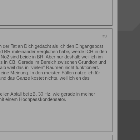
#8
n der Tat an Dich gedacht als ich den Eingangspost
d BR miteinander verglichen habe, werde ICH in den
o2 sind beide in BR. Aber nur deshalb weil ich im
 als in CB. Gerade im Bereich zwischen Grundton und
b weil das in "vielen" Räumen nicht funktioniert.
eine Meinung. In den meisten Fällen nutze ich für
und das Ganze kostet nichts, weil ich eh das
ilen Abfall bei zB. 30 Hz, wie gerade in meiner
mit einem Hochpasskondensator.