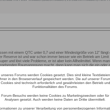
ossen mit einem QTC unter 0,7 und einer Mindestgröße von 12" fängt
r Reserve ist und war schon immer besser wie ein Betrieb am Limit 
super und löst viele Probleme, er ist aber kein Allheilmittel. Wenn 
ergehenden Raumanregung macht, dann kann man sich die ein oder 
z.b. bei Hunecke. Im Wiki sieht man, dass je nach Dichte der Frequ
nes Raumes entsteht. Dh. nahe der Mitte eines Raumes ist eine Prüfu
unseres Forums werden Cookies gesetzt. Dies sind kleine Textdateien, 
s verstehe, ist z.b. eine Auslöschung eine Auslöschung und es spie
hner in den Browserverlauf gespeichert werden. Die auf unserer Foru
ehr auslöscht. Dh. ein DSP kann auch nur sogut regeln, wie es der R
 Cookies sind technisch erforderlich und gewährleisten den Betrieb und
Funktionalitäten des Forums.
 Forum-Besuchs werden keine Cookies zu Marketingzwecken oder für S
Analysen gesetzt. Auch werden keine Daten an Dritte übermittelt.
Informationen zu unserer Verarbeitung von personenbezogenen Informat