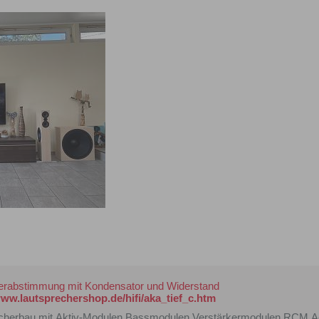
rabstimmung mit Kondensator und Widerstand
www.lautsprechershop.de/hifi/aka_tief_c.htm
cherbau mit Aktiv-Modulen,Bassmodulen,Verstärkermodulen,RCM Ac