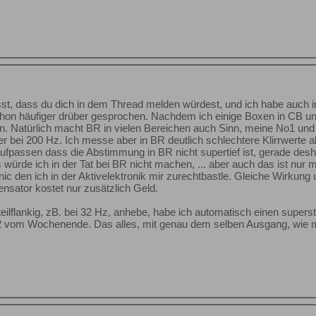
st, dass du dich in dem Thread melden würdest, und ich habe auch i
hon häufiger drüber gesprochen. Nachdem ich einige Boxen in CB un
. Natürlich macht BR in vielen Bereichen auch Sinn, meine No1 und N
r bei 200 Hz. Ich messe aber in BR deutlich schlechtere Klirrwerte
fpassen dass die Abstimmung in BR nicht supertief ist, gerade deshal
ürde ich in der Tat bei BR nicht machen, ... aber auch das ist nur m
ic den ich in der Aktivelektronik mir zurechtbastle. Gleiche Wirkung 
nsator kostet nur zusätzlich Geld.
ilflankig, zB. bei 32 Hz, anhebe, habe ich automatisch einen superste
2 vom Wochenende. Das alles, mit genau dem selben Ausgang, wie 