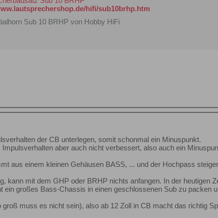
echerbausatz Sub 10 BRHP
www.lautsprechershop.de/hifi/sub10brhp.htm
ialhorn Sub 10 BRHP von Hobby HiFi
ulsverhalten der CB unterlegen, somit schonmal ein Minuspunkt.
Impulsverhalten aber auch nicht verbessert, also auch ein Minuspun
t aus einem kleinen Gehäusen BASS, ... und der Hochpass steiger
g, kann mit dem GHP oder BRHP nichts anfangen. In der heutigen Ze
ht ein großes Bass-Chassis in einen geschlossenen Sub zu packen
 (so groß muss es nicht sein), also ab 12 Zoll in CB macht das richt