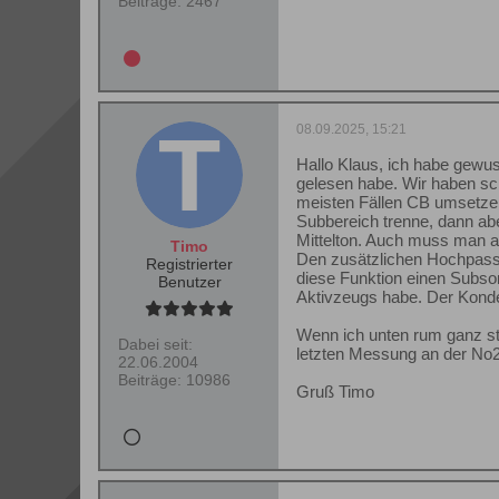
Beiträge:
2467
08.09.2025, 15:21
Hallo Klaus, ich habe gewus
gelesen habe. Wir haben sc
meisten Fällen CB umsetzen
Subbereich trenne, dann abe
Mittelton. Auch muss man au
Timo
Den zusätzlichen Hochpass w
Registrierter
diese Funktion einen Subson
Benutzer
Aktivzeugs habe. Der Konde
Wenn ich unten rum ganz ste
Dabei seit:
letzten Messung an der No
22.06.2004
Beiträge:
10986
Gruß Timo