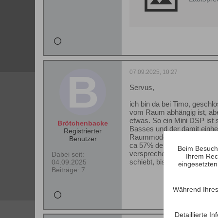
07.09.2025, 10:27
Servus,
ich bin da bei Timo, geschl
vom Raum abhängig ist, abe
etwas. So ein Mini DSP ist 
Brötchenbacke
Basses und der damit einh
Registrierter
Raummodenrechner gibt es. 
Benutzer
ca 57% der Seitenlängen ei
Beim Besuch 
versprechend. Soweit ich da
Dabei seit:
Ihrem Rec
schiebt, bis auf das sich m
04.09.2025
eingesetzten
Beiträge:
7
Während Ihres
Detaillierte 