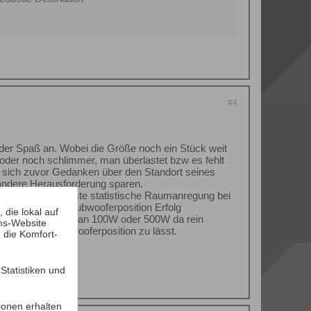
#4
 der Spaß an. Wobei die Größe noch ein Stück weit
oder noch schlimmer, man überlastet bzw es fehlt
man sich zuvor Gedanken über den Standort seines
andere Herausforderung sparen.
enzen die geringste statistische Raumanregung bei
ng einer guten Subwooferposition Erfolg
die lokal auf
lt keine Rolle ob man 100W oder 500W da rein
ms-Website
aum und die Subwooferposition zu lässt.
 die Komfort-
tatistiken und
ionen erhalten