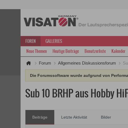
FOREN
GALLERIES
Neue Themen
Heutige Beiträge
Benutzerliste
Kalender
Forum
Allgemeines Diskussionsforum
Su
Die Forumssoftware wurde aufgrund von Performan
Sub 10 BRHP aus Hobby HiF
Beiträge
Letzte Aktivität
Bilder