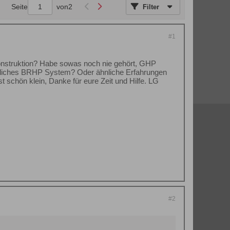
Seite
von
2
Filter
#1
onstruktion? Habe sowas noch nie gehört, GHP
hnliches BRHP System? Oder ähnliche Erfahrungen
t schön klein, Danke für eure Zeit und Hilfe. LG
#2