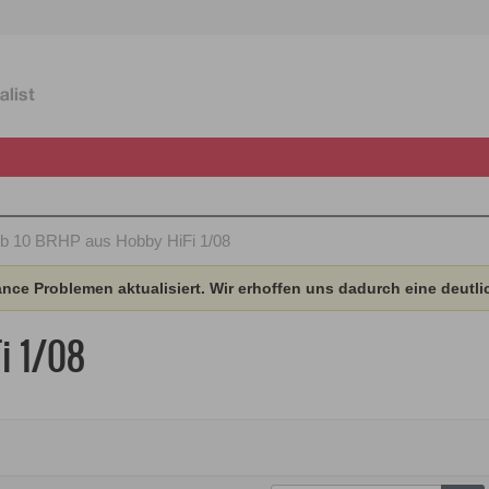
b 10 BRHP aus Hobby HiFi 1/08
ce Problemen aktualisiert. Wir erhoffen uns dadurch eine deutli
i 1/08