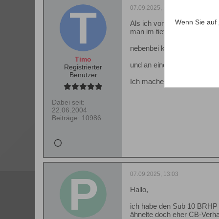
07.09.2025, 10:40
Wenn Sie auf 
Als ich vom dsp gesprochen
man im tiefbass reinbuttert.
nebenbei kann man natürli
Timo
und an einen miniDSP habe 
Registrierter
Benutzer
Ich mache das mittlerweile
Dabei seit:
22.06.2004
Beiträge:
10986
07.09.2025, 13:03
Hallo,
ich habe den Sub 10 BRHP da
ähnelte doch eher CB-Verha