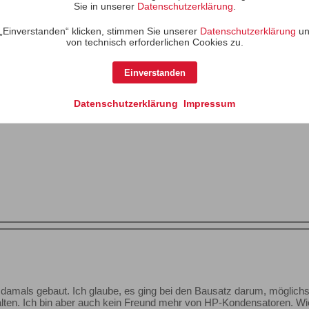
Sie in unserer
Datenschutzerklärung
.
„Einverstanden“ klicken, stimmen Sie unserer
Datenschutzerklärung
un
 habe, wollte ich eher sagen dass Tiefgang nun nicht mehr vom Gehä
von technisch erforderlichen Cookies zu.
ch am hörplatz auch Moden anpassen.
Einverstanden
ich garnicht gedacht.
Datenschutzerklärung
Impressum
 mit dem WiiM Ultra oder WiiM Amp. Gruß Timo
mals gebaut. Ich glaube, es ging bei den Bausatz darum, möglichst 
lten. Ich bin aber auch kein Freund mehr von HP-Kondensatoren. Wie 