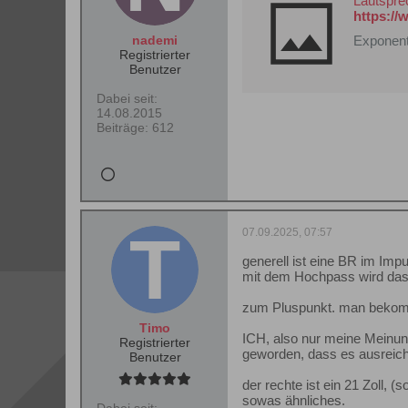
Lautspr
https://
nademi
Exponent
Registrierter
Benutzer
Dabei seit:
14.08.2015
Beiträge:
612
07.09.2025, 07:57
generell ist eine BR im Imp
mit dem Hochpass wird das 
zum Pluspunkt. man bekomm
Timo
ICH, also nur meine Meinun
Registrierter
geworden, dass es ausreic
Benutzer
der rechte ist ein 21 Zoll,
sowas ähnliches.