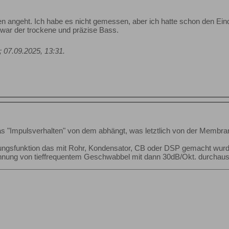
n angeht. Ich habe es nicht gemessen, aber ich hatte schon den Ein
 war der trockene und präzise Bass.
;
07.09.2025, 13:31
.
das "Impulsverhalten" von dem abhängt, was letztlich von der Memb
ngsfunktion das mit Rohr, Kondensator, CB oder DSP gemacht wurde, 
nnung von tieffrequentem Geschwabbel mit dann 30dB/Okt. durchaus n