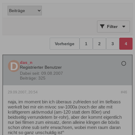
Filter
Vorherige
1
2
3
4
das_n
Registrierter Benutzer
Dabei seit:
09.08.2007
Beiträge:
325
29.09.2007, 20:54
#46
naja, im moment bin ich überaus zufrieden so! im tiefbass
werkelt bei mir ein mivoc sw-1000a (noch der alte mit
kräftigerem aktivmodul (am-120 statt dem 80er) und
beidseitig verrundetem br-rohr), aber der kommt eigentlich
nur bei filmen zum einsatz, denn alleine klingen die böxlis
schon ohne sub sehr erwachsen, wobei mein raum daran
nicht so ganz unschuldig ist^