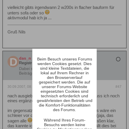
vielleicht gibts irgendwann 2 w200s in flacher bauform für
unters sofa oder so
aktivmodul hab ich ja ...
Gruß Nils
das_n
Beim Besuch unseres Forums
Registrierter Benutzer
werden Cookies gesetzt. Dies
sind kleine Textdateien, die
Dabei seit:
09.08.2007
lokal auf Ihrem Rechner in
Beiträge:
325
den Browserverlauf
gespeichert werden. Die auf
unserer Forums-Website
30.09.2007, 08:19
#47
eingesetzten Cookies sind
nach ausgiebigen probehören gestern abend muss ich noch
technisch erforderlich und
eines ergänzen:
gewährleisten den Betrieb und
die Komfort-Funktionalitäten
des Forums.
im gegensatz zu meinen alten cantons ist es, als wäre ein
schleier vor den boxen weggenommen worden (jaja, das
Während Ihres Forum-
sagen alle
). weibliche stimmen klingen dermaßen klar,
Besuchs werden keine
das kannte ich vorher noch nicht. am meisten fällt dies bei