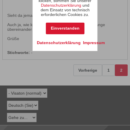
klicken, stimmen Sie unserer
Datenschutzerklärung
und
dem Einsatz von technisch
erforderlichen Cookies zu.
Sieht da jemand nen Sinn drin?
Auch ja, wie kann ich in boxsim die 2 Frequenzgänge
Einverstanden
übereinander legen?
Grüße
Datenschutzerklärung
Impressum
Stichworte:
-
Vorherige
1
2