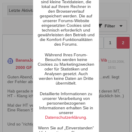
sind kleine Textdateien, die
lokal auf Ihrem Rechner in
den Browserverlauf
gespeichert werden. Die auf
unserer Forums-Website
eingesetzten Cookies sind
Filter
technisch erforderlich und
gewährleisten den Betrieb und
die Komfort-Funktionalitäten
Vorherige
1
2
des Forums.
Während Ihres Forum-
Besuchs werden keine
hat ein Thema erstellt
G25FFL in Vib
BananaJoe
13.03.2006,
Cookies zu Marketingzwecken
2000 GF wirklich verpolt?
.
18:51
oder für Statistiken und
Analysen gesetzt. Auch
Guten Abend, ich trau mich ja fast nicht zu fragen...evtl. liegt
werden keine Daten an Dritte
der Fehler aber doch bei Visaton..
übermittelt.
Hab gerade mal meine VIb 2000 GF simuliert (mit deren MT,
Detaillierte Informationen zu
HT - Klang ich ja bekanntermaßen nicht wirklich glücklich bin..)
unserer Verarbeitung von
personenbezogenen
Mal der HT verpolt (so wie im Plan):
Informationen erhalten Sie in
Eine Riesen Senke zwischen 2000 und 3000
unserer
Datenschutzerklärung
.
Und so "richtig" gepolt..
Wenn Sie auf „Einverstanden“