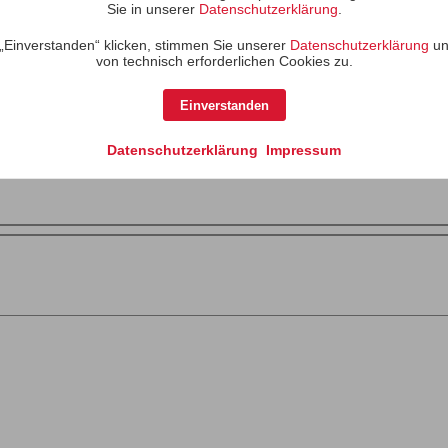
Sie in unserer
Datenschutzerklärung
.
„Einverstanden“ klicken, stimmen Sie unserer
Datenschutzerklärung
un
von technisch erforderlichen Cookies zu.
Einverstanden
 V20 Mk II heißt bei mir "Concorde light". Achtung: Beide Boxsim 
Datenschutzerklärung
Impressum