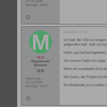
29.09.2000
Beiträge:
4535
09.08.2005, 17:08
Ich hab' die V20 vor ewigen
aufgerufen hab', hab' ich n
Hab's zig mal hochgeladen, a
Mr.E
Vor kurzem hatte ich sogar
Registrierter
Benutzer
Wäre ein mediawiki nicht
da
Mit Usern, die Projekt hoch
Dabei seit:
01.10.2002
Ein Mediawiki ist schneller 
Beiträge:
5437