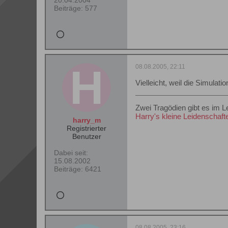
20.04.2004
Beiträge:
577
08.08.2005, 22:11
Vielleicht, weil die Simulati
Zwei Tragödien gibt es im 
Harry's kleine Leidenschaft
harry_m
Registrierter
Benutzer
Dabei seit:
15.08.2002
Beiträge:
6421
08.08.2005, 23:16