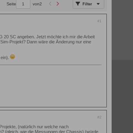
Seite
von
2
Filter
#1
 G 20 SC angeben. Jetzt möchte ich mir die Arbeit
oxSim-Projekt? Dann wäre die Änderung nur eine
 ein).
#2
Projekte, (natürlich nur welche nach
en? (gleich, wie die Messungen der Chassis) (würde