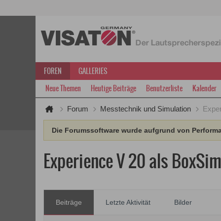
FOREN
GALLERIES
Neue Themen
Heutige Beiträge
Benutzerliste
Kalender
Forum
Messtechnik und Simulation
Exper
Die Forumssoftware wurde aufgrund von Performan
Experience V 20 als BoxSim
Beiträge
Letzte Aktivität
Bilder