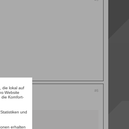
die lokal auf
#6
ms-Website
 die Komfort-
tatistiken und
ionen erhalten