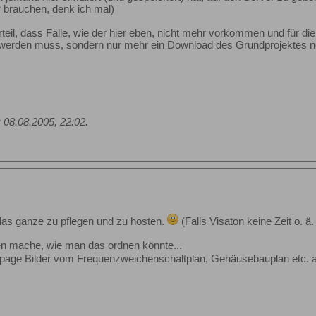
r brauchen, denk ich mal)
rteil, dass Fälle, wie der hier eben, nicht mehr vorkommen und für di
werden muss, sondern nur mehr ein Download des Grundprojektes nöt
;
08.08.2005, 22:02
.
das ganze zu pflegen und zu hosten.
(Falls Visaton keine Zeit o. ä. 
n mache, wie man das ordnen könnte...
epage Bilder vom Frequenzweichenschaltplan, Gehäusebauplan etc. 