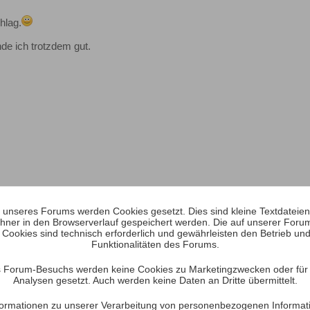
hlag.
nde ich trotzdem gut.
unseres Forums werden Cookies gesetzt. Dies sind kleine Textdateien, 
hner in den Browserverlauf gespeichert werden. Die auf unserer Foru
 Cookies sind technisch erforderlich und gewährleisten den Betrieb und
Funktionalitäten des Forums.
 Forum-Besuchs werden keine Cookies zu Marketingzwecken oder für S
Analysen gesetzt. Auch werden keine Daten an Dritte übermittelt.
itglied.lycos.de/crenwanz/boxsim/
Informationen zu unserer Verarbeitung von personenbezogenen Informat