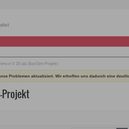
ience V 20 als BoxSim-Projekt
ce Problemen aktualisiert. Wir erhoffen uns dadurch eine deutli
-Projekt