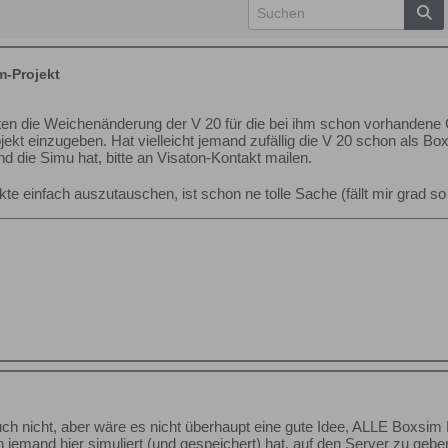
m-Projekt
enten die Weichenänderung der V 20 für die bei ihm schon vorhandene
ekt einzugeben. Hat vielleicht jemand zufällig die V 20 schon als B
d die Simu hat, bitte an Visaton-Kontakt mailen.
kte einfach auszutauschen, ist schon ne tolle Sache (fällt mir grad so
auch nicht, aber wäre es nicht überhaupt eine gute Idee, ALLE Boxsim 
 jemand hier simuliert (und gespeichert) hat, auf den Server zu geb