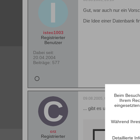
Gut, war auch nur ein Vorsc
Die Idee einer Datenbank fi
istec1003
Registrierter
Benutzer
Dabei seit:
20.04.2004
Beiträge:
577
Beim Besuch 
09.08.2005, 06:44
Ihrem Rec
eingesetzten
... gibt es unter:
Während Ihres
http://m
crz
Registrierter
Detaillierte 