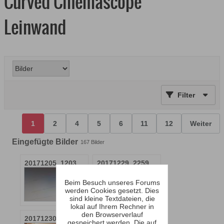
Curved Cinemascope
Leinwand
Filter
1
2
4
5
6
11
12
Weiter
Eingefügte Bilder
167
Bilder
20171205_120321.jpg
20171229_225933.jpg
Beim Besuch unseres Forums
werden Cookies gesetzt. Dies
sind kleine Textdateien, die
lokal auf Ihrem Rechner in
den Browserverlauf
20171230_233430.jpg
20171231_000742.jpg
gespeichert werden. Die auf