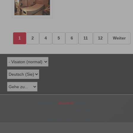
1
2
4
5
6
11
12
Weiter
Powered by
vBulletin®
Version 6.2.2
Copyright © 2026 MH Sub I, LLC dba vBulletin. Alle Rechte vorbehalten.
Die Seite wurde um 09:38 erstellt.