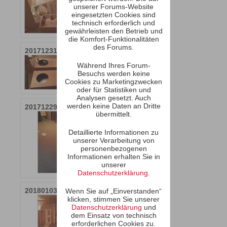
unserer Forums-Website
eingesetzten Cookies sind
technisch erforderlich und
gewährleisten den Betrieb und
die Komfort-Funktionalitäten
des Forums.
20171231_012524.jpg
20180102_224440.jpg
Während Ihres Forum-
Besuchs werden keine
Cookies zu Marketingzwecken
oder für Statistiken und
Analysen gesetzt. Auch
werden keine Daten an Dritte
20171229_134911.jpg
20171229_181524.jpg
übermittelt.
Detaillierte Informationen zu
unserer Verarbeitung von
personenbezogenen
Informationen erhalten Sie in
unserer
Datenschutzerklärung
.
20180103_094746.jpg
20180103_094806.jpg
Wenn Sie auf „Einverstanden“
klicken, stimmen Sie unserer
Datenschutzerklärung
und
dem Einsatz von technisch
erforderlichen Cookies zu.