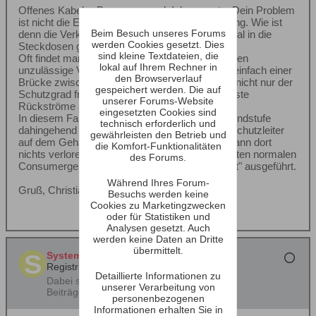
Offenes Kabel-> Brumm normal. Ich vermute, Dein Problem
ist nicht die Endstufe, sondern die Altbauwohnung. Wie ist
Beim Besuch unseres Forums
denn die Verkabelung dort beschaffen, schon mal in die
werden Cookies gesetzt. Dies
Steckdosen geschaut?
sind kleine Textdateien, die
Oft findet man dort noch alte und stenggenommen
lokal auf Ihrem Rechner in
unzulässige Verkabelungen mit "Nullung", also einfach einer
den Browserverlauf
Brücke zwischen Null und Schutzleiter. Hier ist nicht nur der
gespeichert werden. Die auf
Schutzgrad fragwürdig, Du hast vor allem wildeste
unserer Forums-Website
Rückströme auf dem PE.
eingesetzten Cookies sind
In diesem Falle solltest Du den Aufbau Deiner Endstufe
technisch erforderlich und
dahingehend checken, ob Du wirklich nur den Schutzleiter
gewährleisten den Betrieb und
auf dem Gehäuse hast. Signalmassen haben dann dort
die Komfort-Funktionalitäten
nichts verloren. Nicht ohne Grund sind die meisten normalen
des Forums.
Consumergeräte in der Schutzart "schutzisoliert" ausgeführt.
Während Ihres Forum-
Gruß, Christian
Besuchs werden keine
Cookies zu Marketingzwecken
oder für Statistiken und
Analysen gesetzt. Auch
werden keine Daten an Dritte
übermittelt.
System Panic
Registrierter Benutzer
Detaillierte Informationen zu
Dabei seit:
16.01.2003
unserer Verarbeitung von
Beiträge:
330
personenbezogenen
Informationen erhalten Sie in