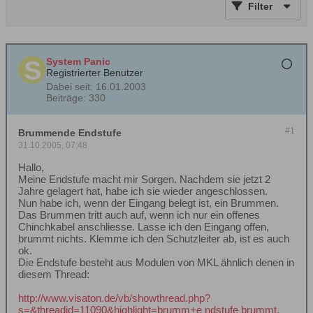
Filter
System Panic
Registrierter Benutzer
Dabei seit:
16.01.2003
Beiträge:
330
#1
Brummende Endstufe
31.10.2005, 07:48
Hallo,
Meine Endstufe macht mir Sorgen. Nachdem sie jetzt 2
Jahre gelagert hat, habe ich sie wieder angeschlossen.
Nun habe ich, wenn der Eingang belegt ist, ein Brummen.
Das Brummen tritt auch auf, wenn ich nur ein offenes
Chinchkabel anschliesse. Lasse ich den Eingang offen,
brummt nichts. Klemme ich den Schutzleiter ab, ist es auch
ok.
Die Endstufe besteht aus Modulen von MKL ähnlich denen in
diesem Thread:
http://www.visaton.de/vb/showthread.php?
s=&threadid=11090&highlight=brumm+e ndstufe brummt.