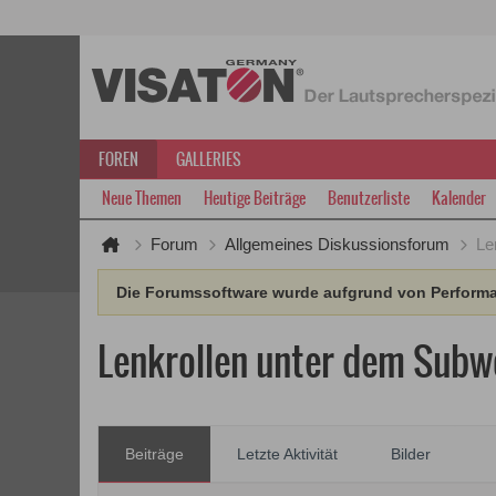
FOREN
GALLERIES
Neue Themen
Heutige Beiträge
Benutzerliste
Kalender
Forum
Allgemeines Diskussionsforum
Le
Die Forumssoftware wurde aufgrund von Performan
Lenkrollen unter dem Subw
Beiträge
Letzte Aktivität
Bilder