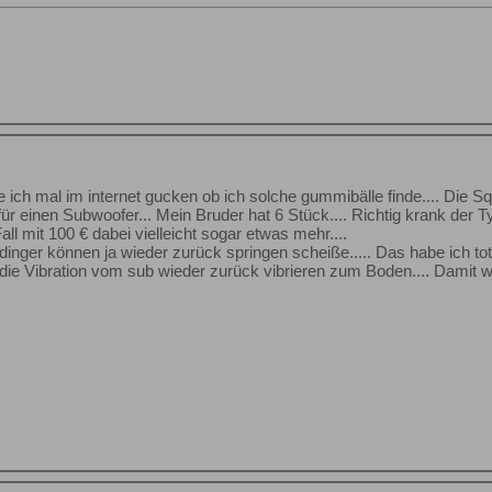
e ich mal im internet gucken ob ich solche gummibälle finde.... Die S
ür einen Subwoofer... Mein Bruder hat 6 Stück.... Richtig krank der T
all mit 100 € dabei vielleicht sogar etwas mehr....
 dinger können ja wieder zurück springen scheiße..... Das habe ich t
ie Vibration vom sub wieder zurück vibrieren zum Boden.... Damit wi