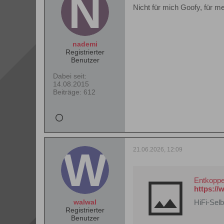
Nicht für mich Goofy, für m
nademi
Registrierter
Benutzer
Dabei seit:
14.08.2015
Beiträge:
612
21.06.2026, 12:09
Entkoppel
https://
walwal
HiFi-Sel
Registrierter
Benutzer