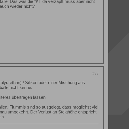
le. Das was die "KI" da verzapft muss aber nicht
 auch wieder nicht?
#33
lyurethan) / Silikon oder einer Mischung aus
älle nicht kenne.
iteres übertragen lassen
len. Flummis sind so ausgelegt, dass möglichst viel
nau umgekehrt. Der Verlust an Steighöhe entspricht
in