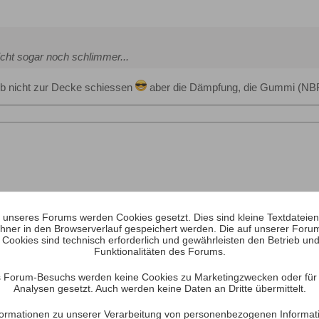
eicht sogar noch schlimmer...
b nicht zur Decke schiessen
aber die Dämpfung, die Gummi (NBR) 
unseres Forums werden Cookies gesetzt. Dies sind kleine Textdateien, 
hner in den Browserverlauf gespeichert werden. Die auf unserer Foru
 Cookies sind technisch erforderlich und gewährleisten den Betrieb und
Funktionalitäten des Forums.
gedacht Goofy :⁠-D Schade .... Sie sind sehr günstig zu kriegen bei Te
 Forum-Besuchs werden keine Cookies zu Marketingzwecken oder für S
Analysen gesetzt. Auch werden keine Daten an Dritte übermittelt.
Informationen zu unserer Verarbeitung von personenbezogenen Informat