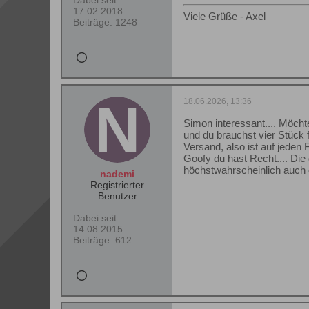
Dabei seit:
17.02.2018
Viele Grüße - Axel
Beiträge:
1248
18.06.2026, 13:36
Simon interessant.... Möcht
und du brauchst vier Stück f
Versand, also ist auf jeden F
Goofy du hast Recht.... Die
höchstwahrscheinlich auch d
nademi
Registrierter
Benutzer
Dabei seit:
14.08.2015
Beiträge:
612