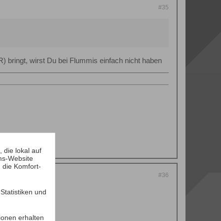
#35
bringt, wirst Du bei Flummis einfach nicht haben
die lokal auf
ms-Website
 die Komfort-
#36
di und Kik..... LG
tatistiken und
ionen erhalten