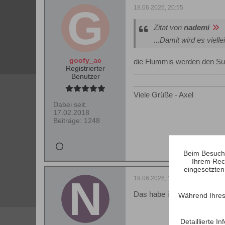
18.06.2026, 20:55
Zitat von
nademi
...Damit wird es viell
goofy_ac
die Flummis werden den Su
Registrierter
Benutzer
Viele Grüße - Axel
Dabei seit:
17.02.2018
Beiträge:
1248
Beim Besuch 
Ihrem Rec
eingesetzten
19.06.2026, 15:16
Das habe ich mir schon fast 
Während Ihres
Detaillierte 