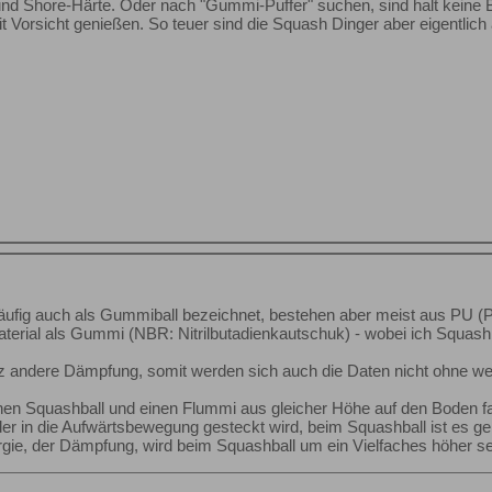
Shore-Härte. Oder nach "Gummi-Puffer" suchen, sind halt keine Bäl
t Vorsicht genießen. So teuer sind die Squash Dinger aber eigentlich
ufig auch als Gummiball bezeichnet, bestehen aber meist aus PU (Po
terial als Gummi (NBR: Nitrilbutadienkautschuk) - wobei ich Squashb
nz andere Dämpfung, somit werden sich auch die Daten nicht ohne we
nen Squashball und einen Flummi aus gleicher Höhe auf den Boden fal
r in die Aufwärtsbewegung gesteckt wird, beim Squashball ist es ge
rgie, der Dämpfung, wird beim Squashball um ein Vielfaches höher se