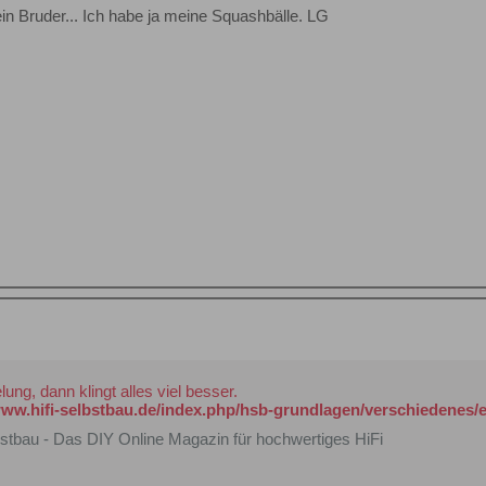
ein Bruder... Ich habe ja meine Squashbälle. LG
ung, dann klingt alles viel besser.
www.hifi-selbstbau.de/index.php/hsb-grundlagen/verschiedenes/e
bstbau - Das DIY Online Magazin für hochwertiges HiFi