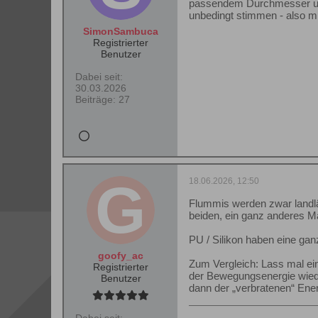
passendem Durchmesser und 
unbedingt stimmen - also mi
SimonSambuca
Registrierter
Benutzer
Dabei seit:
30.03.2026
Beiträge:
27
18.06.2026, 12:50
Flummis werden zwar landlä
beiden, ein ganz anderes Ma
PU / Silikon haben eine ga
goofy_ac
Zum Vergleich: Lass mal ei
Registrierter
der Bewegungsenergie wiede
Benutzer
dann der „verbratenen“ Ene