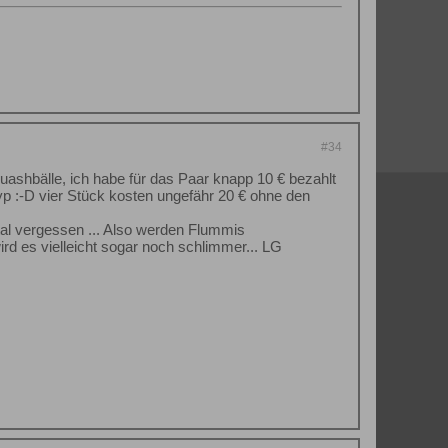
#34
quashbälle, ich habe für das Paar knapp 10 € bezahlt
yp :⁠-⁠D vier Stück kosten ungefähr 20 € ohne den
otal vergessen ... Also werden Flummis
rd es vielleicht sogar noch schlimmer... LG