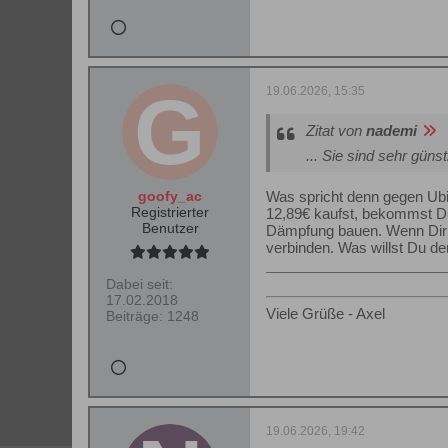
19.06.2026, 15:35
Zitat von
nademi
... Sie sind sehr günst
goofy_ac
Was spricht denn gegen Ubi
Registrierter
12,89€ kaufst, bekommst Du
Benutzer
Dämpfung bauen. Wenn Dir 3 
verbinden. Was willst Du d
Dabei seit:
17.02.2018
Viele Grüße - Axel
Beiträge:
1248
19.06.2026, 19:42