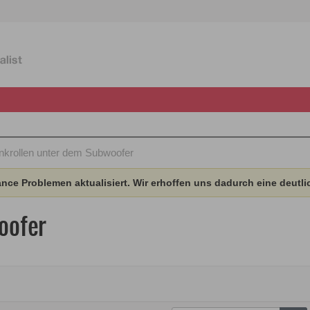
nkrollen unter dem Subwoofer
ce Problemen aktualisiert. Wir erhoffen uns dadurch eine deutli
oofer