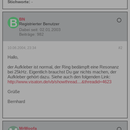
Stichworte:
-
BN
Registrierter Benutzer
Dabei seit:
02.01.2003
Beiträge:
982
10.06.2004, 23:34
#2
Hallo,
der Aufkleber ist normal, der Ring bedämpft eine Resonanz
bei 25kHz. Eigentlich brauchst Du gar nichts machen, der
Aufkleber gehört dazu. Siehe auch den folgenden Link:
http://www.visaton.de/vb/showthread....&threadid=4623
Grüße
Bernhard
MrWoofa