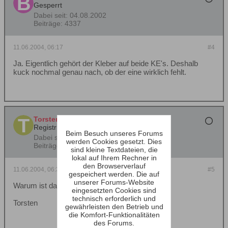
Gesperrt
Dabei seit:
04.08.2002
Beiträge:
4337
11.06.2004, 06:17
#4
Ja. Eigentlich gehört der Kleber auf beide KE's. Deshalb
kuck nochmal genau nach, ob der eine wirklich fehlt.
Torsten
Registrierter Benutzer
Beim Besuch unseres Forums
Dabei seit:
20.02.2002
werden Cookies gesetzt. Dies
Beiträge:
702
sind kleine Textdateien, die
lokal auf Ihrem Rechner in
den Browserverlauf
11.06.2004, 06:32
#5
gespeichert werden. Die auf
unserer Forums-Website
Warum ist das nur bei einer??
eingesetzten Cookies sind
technisch erforderlich und
Torsten
gewährleisten den Betrieb und
die Komfort-Funktionalitäten
des Forums.