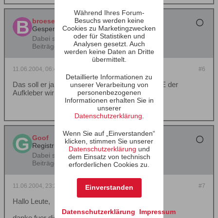
Während Ihres Forum-
Besuchs werden keine
broesel
Cookies zu Marketingzwecken
Gesperrt
oder für Statistiken und
Dabei seit:
04.08.2002
Analysen gesetzt. Auch
Beiträge:
4337
werden keine Daten an Dritte
übermittelt.
11.06.2004, 06:42
#6
Detaillierte Informationen zu
Das soll er ja gerade ergründen. Ob bei einer KE der
unserer Verarbeitung von
personenbezogenen
Aufkleber wirklich
fehlt!!!
Informationen erhalten Sie in
unserer
Datenschutzerklärung
.
Wenn Sie auf „Einverstanden“
Goof
klicken, stimmen Sie unserer
Registrierter Benutzer
Datenschutzerklärung
und
Dabei seit:
24.12.2003
dem Einsatz von technisch
Beiträge:
27
erforderlichen Cookies zu.
11.06.2004, 23:23
#7
Einverstanden
Hallo Leute,
Datenschutzerklärung
Impressum
danke fuer die reaction.