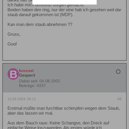
Ich habe mich umsonst sorgen gemacht.
Beiden haben den ring, nur der eine hab ich gesehen weil dar
staub darauf gekommen ist (MDF).
Kan man dem staub abnehmen ??
Gruss,
Goof
broesel
Gesperrt
Dabei seit:
04.08.2002
Beiträge:
4337
12.06.2004, 06:13
#8
Erstmal müßte man furchtbar schimpfen wegen dem Staub,
aber das lassen wir mal.
Aus dem Bauch raus: Keine Schangse, den Dreck auf
einfache Weise loszuwerden. Als erstes würde ich