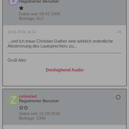
Registrierter Benutzer
Dabei seit:
09.03.2009
Beiträge:
612
16.01.2018, 18:32
#3
...und ich traue Christian Gather eine wirklich ordentliche
Abstimmung des Lautsprechers zu...
Gruß Alex
Donhighend Audio
zxlimited
Registrierter Benutzer
Dabei seit:
01.03.2010
Beiträge:
2344