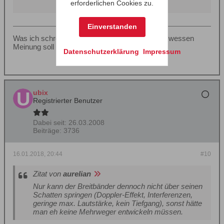
erforderlichen Cookies zu.
Einverstanden
Was ich schreibe, ist nur meine Meinung. Denn wessen
Meinung soll es sonst sein?
Datenschutzerklärung
Impressum
ubix
Registrierter Benutzer
Dabei seit:
26.03.2008
Beiträge:
3736
16.01.2018, 20:44
#10
Zitat von
aurelian
Nur kann der Breitbänder dennoch nicht über seinen
Schatten springen (Doppler-Effekt, Interferenzen,
geringe max. Lautstärke, kein Tiefgang), sonst hätte
man eh keine Mehrweger entwickeln müssen.