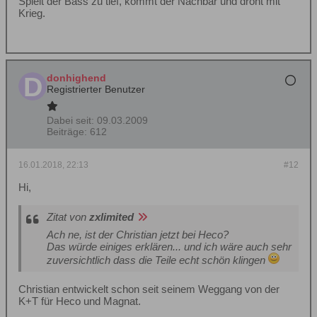
Spielt der Bass zu tief, kommt der Nachbar und droht mit
Krieg.
donhighend
Registrierter Benutzer
Dabei seit:
09.03.2009
Beiträge:
612
16.01.2018, 22:13
#12
Hi,
Zitat von
zxlimited
Ach ne, ist der Christian jetzt bei Heco?
Das würde einiges erklären... und ich wäre auch sehr
zuversichtlich dass die Teile echt schön klingen
Christian entwickelt schon seit seinem Weggang von der
K+T für Heco und Magnat.