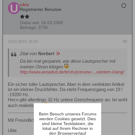
ubix
Registrierter Benutzer
Dabei seit:
26.03.2008
Beiträge:
3736
16.01.2018, 20:19
#8
Zitat von
Norbert
Da bin mal gespannt, wie diese Lautsprecher mit
meinen Ohren klingen
http://www.areadvd.de/tests/preview-...viertem-klang/
Ein sicher toller Lautsprecher. Aber in dem verlinkten Artikel
ist ein kleiner Druckfehler. Da steht Frequenzgang von 19 !
-19200 Hz.
Heco gibt allerdings 32 Hz untere Grenzfrequenz an. Ist wohl
auch realistischer.
Beim Besuch unseres Forums
werden Cookies gesetzt. Dies
Mit Freundlichem Gruß,
sind kleine Textdateien, die
lokal auf Ihrem Rechner in
Ubix
den Browserverlauf