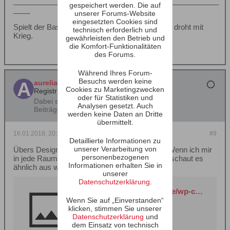
__________________________________________________
gespeichert werden. Die auf
____
unserer Forums-Website
eingesetzten Cookies sind
Spielt der Bass zu tief, kommt der Nachbar und droht mit
technisch erforderlich und
Krieg.
gewährleisten den Betrieb und
die Komfort-Funktionalitäten
des Forums.
Während Ihres Forum-
Besuchs werden keine
aurelian
Cookies zu Marketingzwecken
Registrierter Benutzer
oder für Statistiken und
Dabei seit:
05.03.2013
Analysen gesetzt. Auch
Beiträge:
1910
werden keine Daten an Dritte
übermittelt.
16.01.2018, 20:29
#9
Detaillierte Informationen zu
unserer Verarbeitung von
Übers Design kann man sich trefflich streiten. Wenn ich mir
personenbezogenen
in jede Raumecke einen Gepäckstrolley stelle, schaut es
Informationen erhalten Sie in
ähnlich aus wie hier:
unserer
Datenschutzerklärung
.
https://www.lite-magazin.de/wp-content/uploads/2017/10/171004.Heco-1a.jpg
Wenn Sie auf „Einverstanden“
klicken, stimmen Sie unserer
Datenschutzerklärung
und
dem Einsatz von technisch