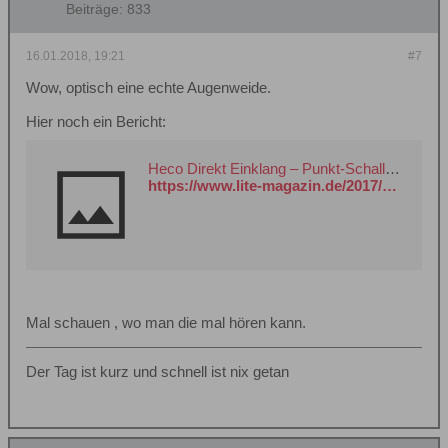
Beiträge:
833
16.01.2018, 19:21
#7
Wow, optisch eine echte Augenweide.
Hier noch ein Bericht:
Heco Direkt Einklang – Punkt-Schallquelle im Vintage-Look » lite - DAS LIFESTYLE & TECHNIK MAGAZIN
https://www.lite-magazin.de/2017/10/heco-direkt-einklang-punkt-schallquelle-im-vintage-look/
Mal schauen , wo man die mal hören kann.
Der Tag ist kurz und schnell ist nix getan