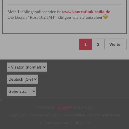
Mein Lieblingsradiosender ist
www.kontrafunk.radio.de
Die Boxen "Rosi 102TMT" klingen wie sie aussehen
1
2
Weiter
Powered by
vBulletin®
Version 6.2.2
Copyright © 2026 MH Sub I, LLC dba vBulletin. Alle Rechte vorbehalten.
Die Seite wurde um 21:06 erstellt.