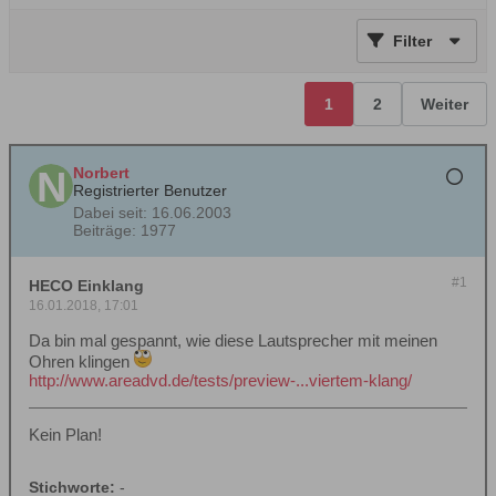
Filter
1
2
Weiter
Norbert
Registrierter Benutzer
Dabei seit:
16.06.2003
Beiträge:
1977
#1
HECO Einklang
16.01.2018, 17:01
Da bin mal gespannt, wie diese Lautsprecher mit meinen
Ohren klingen
http://www.areadvd.de/tests/preview-...viertem-klang/
Kein Plan!
Stichworte:
-