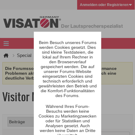
Anmelden oder Registrieren
Beim Besuch unseres Forums
werden Cookies gesetzt. Dies
sind kleine Textdateien, die
Special
Visitor Messages
lokal auf Ihrem Rechner in
den Browserverlauf
gespeichert werden. Die auf
Die Forumssoftware wurde aufgrund von Performance
unserer Forums-Website
Problemen aktualisiert. Wir erhoffen uns dadurch eine
eingesetzten Cookies sind
deutliche Verbesserung.
technisch erforderlich und
gewährleisten den Betrieb und
die Komfort-Funktionalitäten
Visitor Messages
des Forums.
Während Ihres Forum-
Besuchs werden keine
Cookies zu Marketingzwecken
oder für Statistiken und
Analysen gesetzt. Auch
werden keine Daten an Dritte