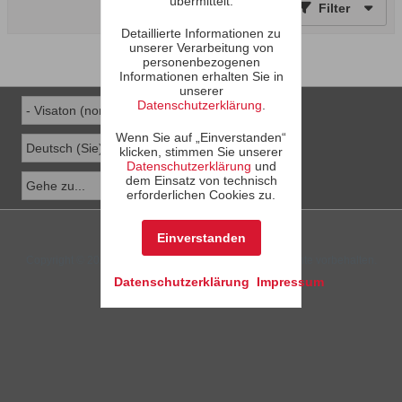
übermittelt.
Filter
Detaillierte Informationen zu
unserer Verarbeitung von
personenbezogenen
Informationen erhalten Sie in
unserer
Datenschutzerklärung
.
Wenn Sie auf „Einverstanden“
klicken, stimmen Sie unserer
Datenschutzerklärung
und
dem Einsatz von technisch
erforderlichen Cookies zu.
Powered by
vBulletin®
Version 6.2.2
Einverstanden
Copyright © 2026 MH Sub I, LLC dba vBulletin. Alle Rechte vorbehalten.
Datenschutzerklärung
Impressum
Die Seite wurde um 14:05 erstellt.