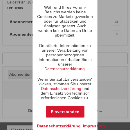
Beigetreten: 18.03.2008
Während Ihres Forum-
Ort: Berlin
Besuchs werden keine
Cookies zu Marketingzwecken
oder für Statistiken und
Abonnements
31
Analysen gesetzt. Auch
werden keine Daten an Dritte
Abonnenten
0
übermittelt.
Detaillierte Informationen zu
unserer Verarbeitung von
personenbezogenen
Zurück zum Profil
Informationen erhalten Sie in
unserer
Datenschutzerklärung
.
Wenn Sie auf „Einverstanden“
klicken, stimmen Sie unserer
Datenschutzerklärung
und
dem Einsatz von technisch
erforderlichen Cookies zu.
Der Benutzer hat keine Abonnenten...
Einverstanden
Datenschutzerklärung
Impressum