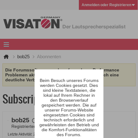
Anmelden oder Registrieren
bob25
Abonnenten
Die Forumssoftware wurde aufgrund von Performance
Problemen aktualisiert. Wir erhoffen uns dadurch eine
deutliche Verbesserung.
Beim Besuch unseres Forums
werden Cookies gesetzt. Dies
sind kleine Textdateien, die
Subscription
lokal auf Ihrem Rechner in
den Browserverlauf
gespeichert werden. Die auf
unserer Forums-Website
eingesetzten Cookies sind
bob25
technisch erforderlich und
gewährleisten den Betrieb und
Registrierter Benutzer
die Komfort-Funktionalitäten
Letzte Aktivität: 27.02.2026, 17:44
des Forums.