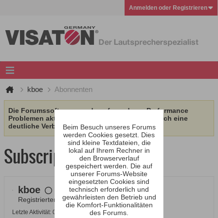
Anmelden oder Registrieren
kboe
Abonnenten
Die Forumssoftware wurde aufgrund von Performance
Problemen aktualisiert. Wir erhoffen uns dadurch eine
deutliche Verbesserung.
Beim Besuch unseres Forums
werden Cookies gesetzt. Dies
sind kleine Textdateien, die
Subscription
lokal auf Ihrem Rechner in
den Browserverlauf
gespeichert werden. Die auf
unserer Forums-Website
eingesetzten Cookies sind
kboe
technisch erforderlich und
gewährleisten den Betrieb und
Registrierter Benutzer
die Komfort-Funktionalitäten
Letzte Aktivität: 08.08.2026, 16:58
des Forums.