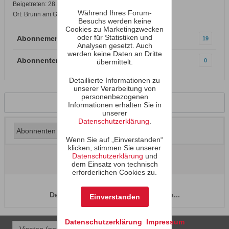
Beigetreten: 28.09.2003
Während Ihres Forum-
Ort: Brunn am Gebirge, Nähe Wien
Besuchs werden keine
Cookies zu Marketingzwecken
oder für Statistiken und
Abonnements
19
Analysen gesetzt. Auch
werden keine Daten an Dritte
Abonnenten
0
übermittelt.
Detaillierte Informationen zu
unserer Verarbeitung von
personenbezogenen
Zurück zum Profil
Informationen erhalten Sie in
unserer
Datenschutzerklärung
.
Wenn Sie auf „Einverstanden“
klicken, stimmen Sie unserer
Datenschutzerklärung
und
dem Einsatz von technisch
erforderlichen Cookies zu.
Der Benutzer hat keine Abonnenten...
Einverstanden
Datenschutzerklärung
Impressum