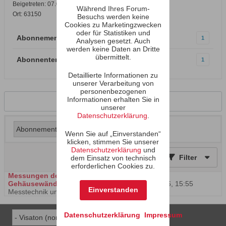
Beigetreten: 07.01.2003
Während Ihres Forum-
Ort: 63150
Besuchs werden keine
Cookies zu Marketingzwecken
oder für Statistiken und
Abonnements
1
Analysen gesetzt. Auch
werden keine Daten an Dritte
übermittelt.
Abonnenten
1
Detaillierte Informationen zu
unserer Verarbeitung von
personenbezogenen
Informationen erhalten Sie in
Zurück zum Profil
unserer
Datenschutzerklärung
.
Wenn Sie auf „Einverstanden“
klicken, stimmen Sie unserer
Datenschutzerklärung
und
Filter
dem Einsatz von technisch
erforderlichen Cookies zu.
Messungen der Dämmung von
Gehäusewänden
(Thema im Forum
16.07.2026, 15:55
Einverstanden
Messtechnik und Simulation
)
Datenschutzerklärung
Impressum