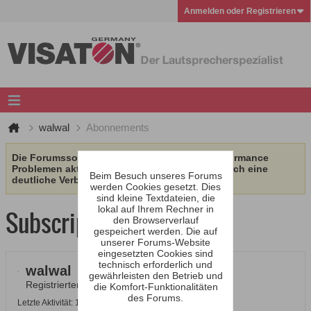
Anmelden oder Registrieren
walwal
Abonnements
Die Forumssoftware wurde aufgrund von Performance
Problemen aktualisiert. Wir erhoffen uns dadurch eine
Beim Besuch unseres Forums
deutliche Verbesserung.
werden Cookies gesetzt. Dies
sind kleine Textdateien, die
lokal auf Ihrem Rechner in
Subscription
den Browserverlauf
gespeichert werden. Die auf
unserer Forums-Website
eingesetzten Cookies sind
technisch erforderlich und
walwal
gewährleisten den Betrieb und
Registrierter Benutzer
die Komfort-Funktionalitäten
des Forums.
Letzte Aktivität: 10.08.2026, 07:55