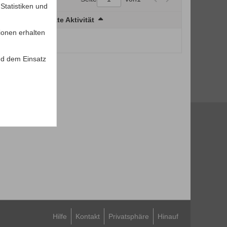
tatistiken und
Letzte Aktivität
ionen erhalten
nnenten...
d dem Einsatz
Hilfe
Kontakt
Privatsphäre
Hinauf