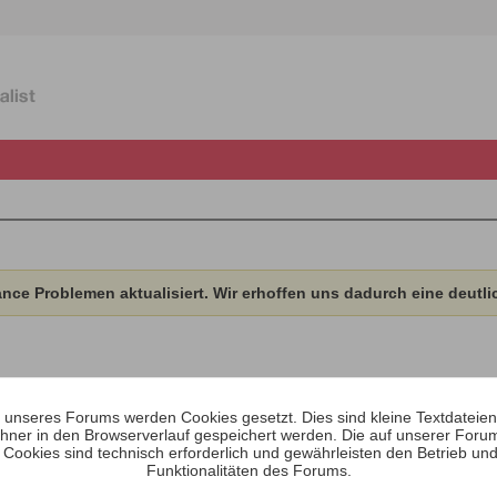
ce Problemen aktualisiert. Wir erhoffen uns dadurch eine deutli
unseres Forums werden Cookies gesetzt. Dies sind kleine Textdateien, 
hner in den Browserverlauf gespeichert werden. Die auf unserer Foru
Abonnements
Abonnenten
 Cookies sind technisch erforderlich und gewährleisten den Betrieb und
Funktionalitäten des Forums.
Zeige
1
Abonnementen
Zurück zum Profil