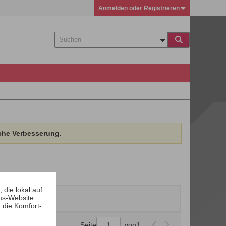
Anmelden oder Registrieren
che Verbesserung.
die lokal auf
ms-Website
 die Komfort-
Seite
von
1