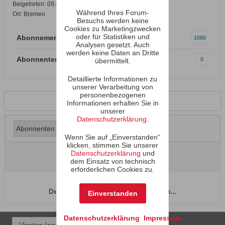
Beigetreten: 09.05.2001
Während Ihres Forum-
Ort: Bremen
Besuchs werden keine
Cookies zu Marketingzwecken
oder für Statistiken und
Abonnements
1085
Analysen gesetzt. Auch
werden keine Daten an Dritte
Abonnenten
0
übermittelt.
Detaillierte Informationen zu
unserer Verarbeitung von
personenbezogenen
Zurück zum Profil
Informationen erhalten Sie in
unserer
Datenschutzerklärung
.
Wenn Sie auf „Einverstanden“
klicken, stimmen Sie unserer
Datenschutzerklärung
und
dem Einsatz von technisch
erforderlichen Cookies zu.
Der Benutzer hat keine Abonnenten...
Einverstanden
Datenschutzerklärung
Impressum