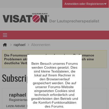
Anmelden oder Registrieren
raphael
Abonnenten
Die Forumssoftware wurde aufgrund von Performance
Problemen aktualisiert. Wir erhoffen uns dadurch eine
deutliche Verbesserung.
Beim Besuch unseres Forums
werden Cookies gesetzt. Dies
sind kleine Textdateien, die
Subscription
lokal auf Ihrem Rechner in
den Browserverlauf
gespeichert werden. Die auf
unserer Forums-Website
eingesetzten Cookies sind
raphael
technisch erforderlich und
gewährleisten den Betrieb und
Registrierter Benutzer
die Komfort-Funktionalitäten
Letzte Aktivität: 11.11.2025, 16:24
des Forums.