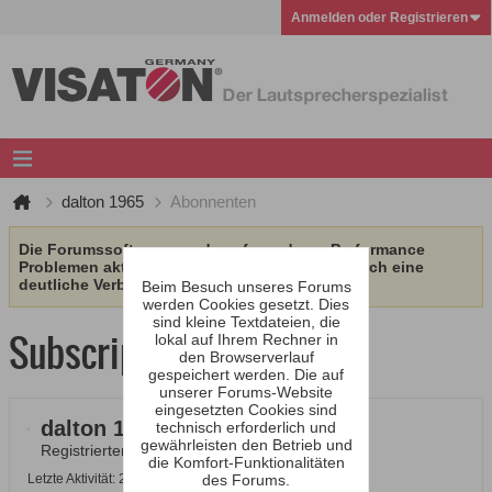
Anmelden oder Registrieren
dalton 1965
Abonnenten
Die Forumssoftware wurde aufgrund von Performance
Problemen aktualisiert. Wir erhoffen uns dadurch eine
deutliche Verbesserung.
Beim Besuch unseres Forums
werden Cookies gesetzt. Dies
sind kleine Textdateien, die
Subscription
lokal auf Ihrem Rechner in
den Browserverlauf
gespeichert werden. Die auf
unserer Forums-Website
eingesetzten Cookies sind
dalton 1965
technisch erforderlich und
gewährleisten den Betrieb und
Registrierter Benutzer
die Komfort-Funktionalitäten
Letzte Aktivität: 28.04.2026, 18:28
des Forums.