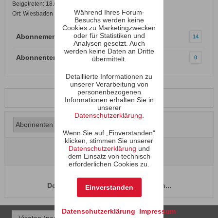
Beigetreten: 18.09.2019
Während Ihres Forum-
Ort: Wiesbaden
Besuchs werden keine
Cookies zu Marketingzwecken
oder für Statistiken und
Abonnements
14
Analysen gesetzt. Auch
werden keine Daten an Dritte
Abonnenten
0
übermittelt.
Detaillierte Informationen zu
unserer Verarbeitung von
personenbezogenen
Zurück zum Profil
Informationen erhalten Sie in
unserer
Datenschutzerklärung
.
Wenn Sie auf „Einverstanden“
klicken, stimmen Sie unserer
Datenschutzerklärung
und
dem Einsatz von technisch
erforderlichen Cookies zu.
Der Benutzer hat keine Abonnenten...
Einverstanden
Datenschutzerklärung
Impressum