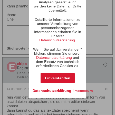
Analysen gesetzt. Auch
kann jemand helfen?
werden keine Daten an Dritte
übermittelt.
thanx
Che
Detaillierte Informationen zu
unserer Verarbeitung von
personenbezogenen
Alle Datenpakete sind gleich,
Informationen erhalten Sie in
aber manche sind gleicher.
unserer
Datenschutzerklärung
.
Stichworte:
-
Wenn Sie auf „Einverstanden“
klicken, stimmen Sie unserer
Datenschutzerklärung
und
dem Einsatz von technisch
eltipo
erforderlichen Cookies zu.
Registrierter Benutzer
Dabei seit:
19.04.2001
Beiträge:
705
Einverstanden
14.08.2005, 21:02
#2
Datenschutzerklärung
Impressum
rein vom gefühl her muesste speaker die daten in form von
asci.dateien abspeichern, die du mitm editor einlesen
kannst....
dann kannst du das als textdatei speichern( wenn
erforderlich) und wieder bei boxsim einlesen, das sollte