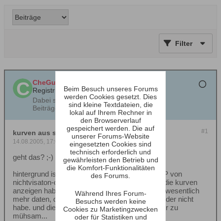
Filter
CheGuevara
Beim Besuch unseres Forums
Registrierter Benutzer
werden Cookies gesetzt. Dies
Dabei seit:
24.10.2001
sind kleine Textdateien, die
Beiträge:
760
lokal auf Ihrem Rechner in
den Browserverlauf
gespeichert werden. Die auf
#1
kurven aus speaker6 in boxsim importieren
unserer Forums-Website
14.08.2005, 17:01
eingesetzten Cookies sind
technisch erforderlich und
geht das? ;-)
gewährleisten den Betrieb und
die Komfort-Funktionalitäten
hintergrund ist der, dass ich in speaker6 die TSP von
des Forums.
nichtvisaton-chassis eingegeben habe und mir die kurven
anzeigen habe lassen. boxsim verlangt ja nach wesentlich
Während Ihres Forum-
mehr daten, die ich von diesem chassis aber leider nicht
Besuchs werden keine
habe. und die kurve von hand einzugeben ist mir zu
Cookies zu Marketingzwecken
mühsam...
oder für Statistiken und