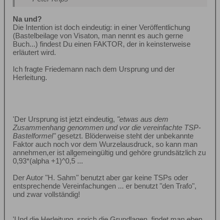
Na und?
Die Intention ist doch eindeutig: in einer Veröffentlichung
(Bastelbeilage von Visaton, man nennt es auch gerne
Buch...) findest Du einen FAKTOR, der in keinsterweise
erläutert wird.
Ich fragte Friedemann nach dem Ursprung und der
Herleitung.
'Der Ursprung ist jetzt eindeutig,
"etwas aus dem
Zusammenhang genommen und vor die vereinfachte
TSP-
Bastelformel
"
gesetzt. Blöderweise steht der unbekannte
Faktor auch noch vor dem Wurzelausdruck, so kann man
annehmen,er ist allgemeingültig und gehöre grundsätzlich zu
0,93*(alpha +1)^0,5 ...
Der Autor "H. Sahm" benutzt aber gar keine TSPs oder
entsprechende Vereinfachungen ... er benutzt "den Trafo",
und zwar vollständig!
'Und die Herleitung, sprich die Grundlagen, findet man eben