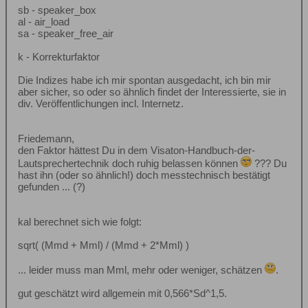
sb - speaker_box
al - air_load
sa - speaker_free_air
k - Korrekturfaktor
Die Indizes habe ich mir spontan ausgedacht, ich bin mir
aber sicher, so oder so ähnlich findet der Interessierte, sie in
div. Veröffentlichungen incl. Internetz.
Friedemann,
den Faktor hättest Du in dem Visaton-Handbuch-der-
Lautsprechertechnik doch ruhig belassen können
??? Du
hast ihn (oder so ähnlich!) doch messtechnisch bestätigt
gefunden ... (?)
kal berechnet sich wie folgt:
sqrt( (Mmd + Mml) / (Mmd + 2*Mml) )
... leider muss man Mml, mehr oder weniger, schätzen
.
gut geschätzt wird allgemein mit 0,566*Sd^1,5.