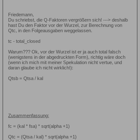
Friedemann,
Du schriebst, die Q-Faktoren vergrößern sich! ---> deshalb
hast Du den Faktor vor der Wurzel, zur Berechnung von
Qtc, in den Folgeausgaben weggelassen.
tc - total_closed
Warum??? Ok, vor der Wurzel ist er ja auch total falsch
(wenigstens in der abgedruckten Form), richtig wäre doch
(wenn ich mich mit meiner Spekulation nicht vertue, und
daran glaube ich nicht wirklich!):
Qtsb = Qtsa / kal
Zusammenfassung:
fc = (kal * fsa) * sqrt(alpha +1)
Qtc = (Qtsa / kal) * sqrt(alpha +1)