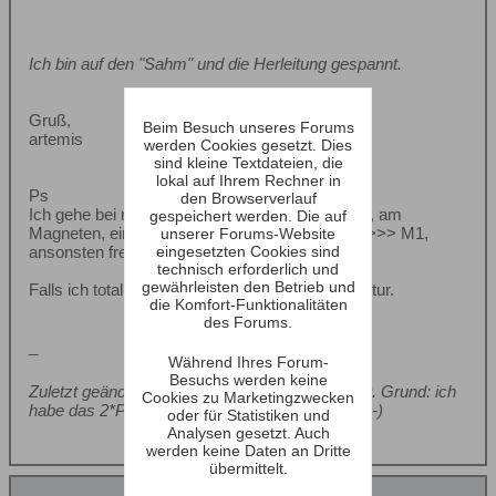
Ich bin auf den "Sahm" und die Herleitung gespannt.
Gruß,
Beim Besuch unseres Forums
artemis
werden Cookies gesetzt. Dies
sind kleine Textdateien, die
lokal auf Ihrem Rechner in
Ps
den Browserverlauf
Ich gehe bei meiner Spekulation von einem fest, am
gespeichert werden. Die auf
Magneten, eingespannten Chassis aus: M2 >>>>> M1,
unserer Forums-Website
ansonsten frei!
eingesetzten Cookies sind
technisch erforderlich und
gewährleisten den Betrieb und
Falls ich total daneben liege, bitte ich um Korrektur.
die Komfort-Funktionalitäten
des Forums.
_
Während Ihres Forum-
Besuchs werden keine
Zuletzt geändert von
artemis
;
13.10.2013, 13:20
.
Grund:
ich
Cookies zu Marketingzwecken
habe das 2*PI im fseinbau vergessen - omega ;-)
oder für Statistiken und
Analysen gesetzt. Auch
werden keine Daten an Dritte
übermittelt.