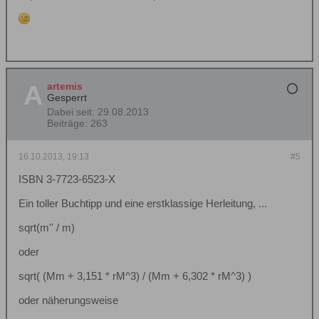
artemis
Gesperrt
Dabei seit:
29.08.2013
Beiträge:
263
16.10.2013, 19:13
#5
ISBN 3-7723-6523-X
Ein toller Buchtipp und eine erstklassige Herleitung, ...
sqrt(m'' / m)
oder
sqrt( (Mm + 3,151 * rM^3) / (Mm + 6,302 * rM^3) )
oder näherungsweise