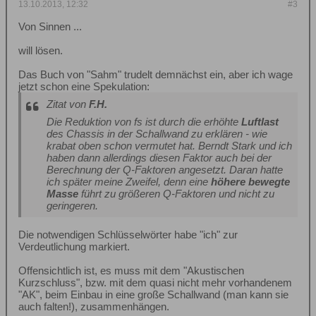
13.10.2013, 12:32
#3
Von Sinnen ...
will lösen.
Das Buch von "Sahm" trudelt demnächst ein, aber ich wage
jetzt schon eine Spekulation:
Zitat von
F.H.
Die Reduktion von fs ist durch die erhöhte
Luftlast
des Chassis in der Schallwand zu erklären - wie
krabat oben schon vermutet hat. Berndt Stark und ich
haben dann allerdings diesen Faktor auch bei der
Berechnung der Q-Faktoren angesetzt. Daran hatte
ich später meine Zweifel, denn eine
höhere bewegte
Masse
führt zu größeren Q-Faktoren und nicht zu
geringeren.
Die notwendigen Schlüsselwörter habe "ich" zur
Verdeutlichung markiert.
Offensichtlich ist, es muss mit dem "Akustischen
Kurzschluss", bzw. mit dem quasi nicht mehr vorhandenem
"AK", beim Einbau in eine große Schallwand (man kann sie
auch falten!), zusammenhängen.