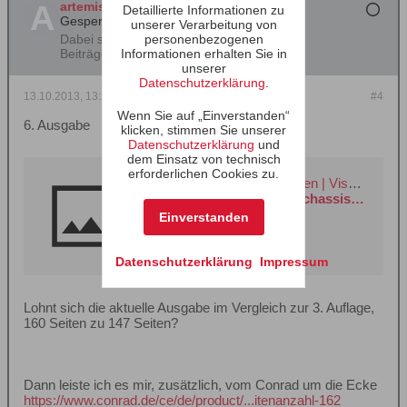
artemis
Detaillierte Informationen zu
Gesperrt
unserer Verarbeitung von
Dabei seit:
29.08.2013
personenbezogenen
Beiträge:
263
Informationen erhalten Sie in
unserer
Datenschutzerklärung
.
13.10.2013, 13:28
#4
Wenn Sie auf „Einverstanden“
6. Ausgabe
klicken, stimmen Sie unserer
Datenschutzerklärung
und
dem Einsatz von technisch
erforderlichen Cookies zu.
Die Seite wurde nicht gefunden | Visaton
https://www.visaton.de/de/chassis_zubehoer/sonstige/handbuch.html
Einverstanden
Datenschutzerklärung
Impressum
Lohnt sich die aktuelle Ausgabe im Vergleich zur 3. Auflage,
160 Seiten zu 147 Seiten?
Dann leiste ich es mir, zusätzlich, vom Conrad um die Ecke
https://www.conrad.de/ce/de/product/...itenanzahl-162