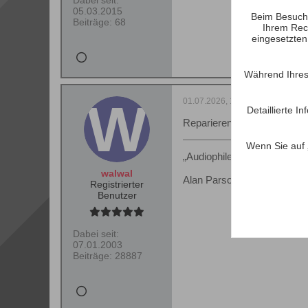
Dabei seit:
05.03.2015
Beim Besuch 
Beiträge:
68
Ihrem Rec
eingesetzten
Während Ihres
01.07.2026, 14:33
Detaillierte 
Reparieren geht, ist aber fra
Wenn Sie auf 
„Audiophile verwenden ihre 
walwal
Alan Parsons
Registrierter
Benutzer
Dabei seit:
07.01.2003
Beiträge:
28887