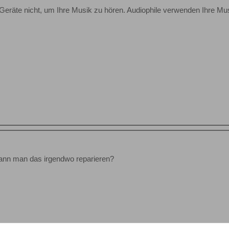
Geräte nicht, um Ihre Musik zu hören. Audiophile verwenden Ihre Mus
 Kann man das irgendwo reparieren?