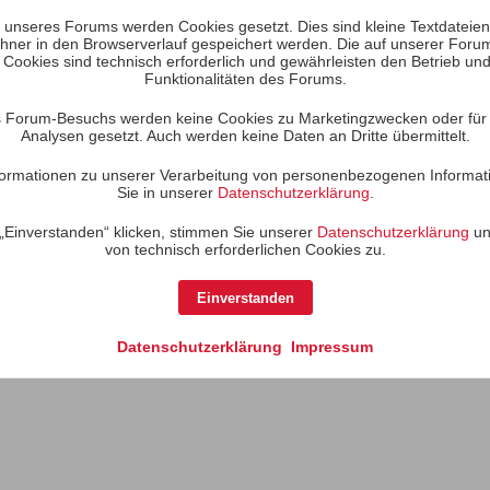
unseres Forums werden Cookies gesetzt. Dies sind kleine Textdateien, 
hner in den Browserverlauf gespeichert werden. Die auf unserer Foru
 Cookies sind technisch erforderlich und gewährleisten den Betrieb und
Funktionalitäten des Forums.
 Forum-Besuchs werden keine Cookies zu Marketingzwecken oder für S
Analysen gesetzt. Auch werden keine Daten an Dritte übermittelt.
Informationen zu unserer Verarbeitung von personenbezogenen Informat
Sie in unserer
Datenschutzerklärung
.
glich, ob das lohnt.
„Einverstanden“ klicken, stimmen Sie unserer
Datenschutzerklärung
un
Geräte nicht, um Ihre Musik zu hören. Audiophile verwenden Ihre Mus
von technisch erforderlichen Cookies zu.
Einverstanden
Datenschutzerklärung
Impressum