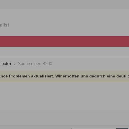
ebote)
Suche einen B200
ce Problemen aktualisiert. Wir erhoffen uns dadurch eine deutli