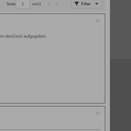
Seite
von
1
Filter
#1
nden denGeist aufgegeben
#2