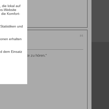
die lokal auf
ms-Website
 die Komfort-
tatistiken und
#4
ionen erhalten
d dem Einsatz
ik, um ihre Geräte zu hören.“