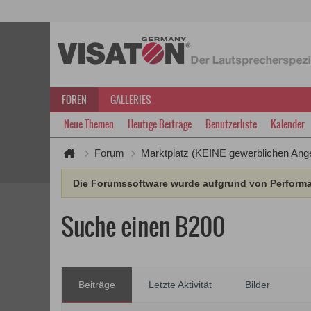
FOREN
GALLERIES
Neue Themen
Heutige Beiträge
Benutzerliste
Kalender
Forum
Marktplatz (KEINE gewerblichen Ang
Die Forumssoftware wurde aufgrund von Performan
Suche einen B200
Beiträge
Letzte Aktivität
Bilder