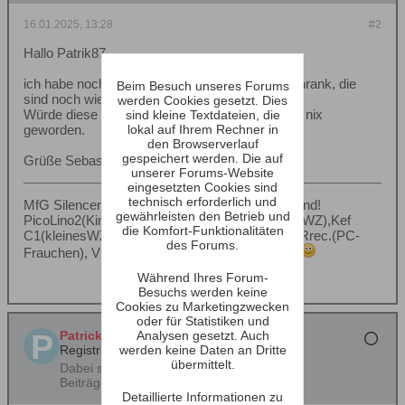
16.01.2025, 13:28
#2
Hallo Patrik87,
ich habe noch 2x GF200 in meinem Materialschrank, die
Beim Besuch unseres Forums
sind noch wie neu, waren nur einmal verbaut.
werden Cookies gesetzt. Dies
Würde diese für 250€ abgeben, mein Projekt ist nix
sind kleine Textdateien, die
lokal auf Ihrem Rechner in
geworden.
den Browserverlauf
gespeichert werden. Die auf
Grüße Sebastian
unserer Forums-Website
eingesetzten Cookies sind
technisch erforderlich und
MfG Silencer Visaton und anderer Marken Freund!
gewährleisten den Betrieb und
PicoLino2(Kinderzimmer), BK208 mit Fe206en(WZ),Kef
die Komfort-Funktionalitäten
C1(kleinesWZ), SeasKoaxBR(PC), Fe103nv BRrec.(PC-
des Forums.
Frauchen), Vifantastisch(Bad) und viele Andere
Während Ihres Forum-
Besuchs werden keine
Cookies zu Marketingzwecken
oder für Statistiken und
Analysen gesetzt. Auch
Patrick87
werden keine Daten an Dritte
Registrierter Benutzer
übermittelt.
Dabei seit:
15.03.2021
Beiträge:
35
Detaillierte Informationen zu