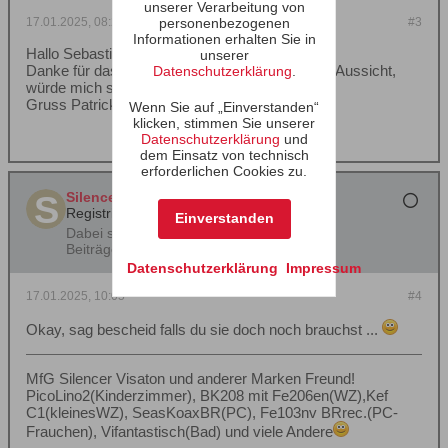
unserer Verarbeitung von
personenbezogenen
17.01.2025, 08:23
#3
Informationen erhalten Sie in
Hallo Sebastian
unserer
Danke für das Angebot. Ich habe schon zwei in Aussicht,
Datenschutzerklärung
.
würde mich sonst melden.
Gruss Patrick
Wenn Sie auf „Einverstanden“
klicken, stimmen Sie unserer
Datenschutzerklärung
und
dem Einsatz von technisch
erforderlichen Cookies zu.
Silencer
Registrierter Benutzer
Einverstanden
Dabei seit:
13.07.2003
Beiträge:
732
Datenschutzerklärung
Impressum
17.01.2025, 10:05
#4
Okay, sag bescheid falls du sie doch noch brauchst ...
MfG Silencer Visaton und anderer Marken Freund!
PicoLino2(Kinderzimmer), BK208 mit Fe206en(WZ),Kef
C1(kleinesWZ), SeasKoaxBR(PC), Fe103nv BRrec.(PC-
Frauchen), Vifantastisch(Bad) und viele Andere