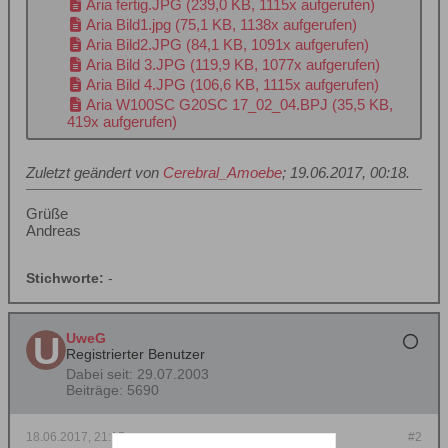
Aria fertig.JPG
(239,0 KB, 1115x aufgerufen)
Aria Bild1.jpg
(75,1 KB, 1138x aufgerufen)
Aria Bild2.JPG
(84,1 KB, 1091x aufgerufen)
Aria Bild 3.JPG
(119,9 KB, 1077x aufgerufen)
Aria Bild 4.JPG
(106,6 KB, 1115x aufgerufen)
Aria W100SC G20SC 17_02_04.BPJ
(35,5 KB,
419x aufgerufen)
Zuletzt geändert von
Cerebral_Amoebe
;
19.06.2017, 00:18
.
Grüße
Andreas
Stichworte:
-
UweG
Registrierter Benutzer
Dabei seit:
29.07.2003
Beiträge:
5690
18.06.2017, 21:15
#2