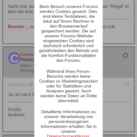
Sieht chic aus. Die Simu ist ja merkwürdig. Ist das "Regal" in
Beim Besuch unseres Forums
dem die Aria SCs stehen hinten offen?
werden Cookies gesetzt. Dies
sind kleine Textdateien, die
lokal auf Ihrem Rechner in
den Browserverlauf
Boxsim
... wenn Lautsprechersimulation gelingen soll.
gespeichert werden. Die auf
unserer Forums-Website
eingesetzten Cookies sind
technisch erforderlich und
gewährleisten den Betrieb und
Cerebral_Amoebe
die Komfort-Funktionalitäten
Registrierter Benutzer
des Forums.
Dabei seit:
19.08.2012
Beiträge:
525
Während Ihres Forum-
Besuchs werden keine
Cookies zu Marketingzwecken
19.06.2017, 00:18
#3
oder für Statistiken und
Analysen gesetzt. Auch
Ja, ist nach hinten offen.
werden keine Daten an Dritte
übermittelt.
Grüße
Detaillierte Informationen zu
Andreas
unserer Verarbeitung von
personenbezogenen
Informationen erhalten Sie in
unserer
Datenschutzerklärung
.