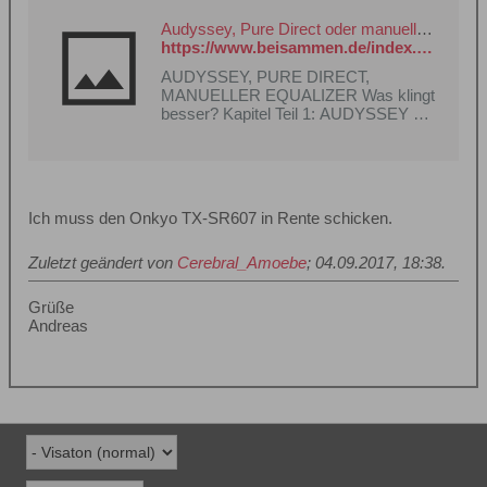
Audyssey, Pure Direct oder manueller EQ - Was klingt besser? - Heimkino Forum Beisammen.de
https://www.beisammen.de/index.php?thread/103531-audyssey-pure-direct-oder-manueller-eq-was-klingt-besser/
AUDYSSEY, PURE DIRECT,
MANUELLER EQUALIZER Was klingt
besser? Kapitel Teil 1: AUDYSSEY vs.
PURE DIRECT Teil 2: VERGLEICH
DES FREQUENZVERLAUFES
beisammen.de/index.php?attachm…
f7b61356e7ff225b330ce9a02 Teil 1
AUDYSSEY vs. PURE DIRECT
Ich muss den Onkyo TX-SR607 in Rente schicken.
AUDYSSEY wird von…
Zuletzt geändert von
Cerebral_Amoebe
;
04.09.2017, 18:38
.
Grüße
Andreas