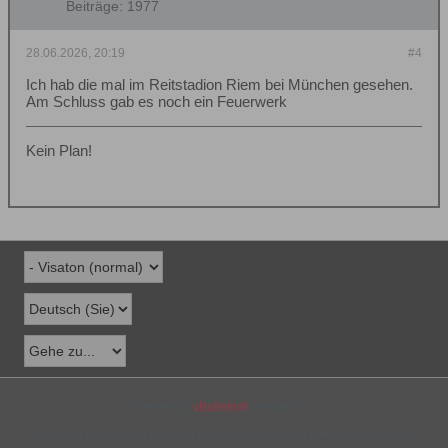
Beiträge:
1977
28.06.2026, 20:19
#4
Ich hab die mal im Reitstadion Riem bei München gesehen.
Am Schluss gab es noch ein Feuerwerk
Kein Plan!
Powered by
vBulletin®
Version 6.2.2
Copyright © 2026 MH Sub I, LLC dba vBulletin. Alle Rechte vorbehalten.