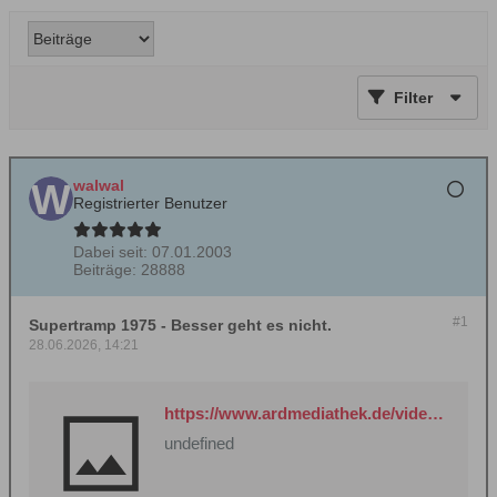
Filter
walwal
Registrierter Benutzer
Dabei seit:
07.01.2003
Beiträge:
28888
#1
Supertramp 1975 - Besser geht es nicht.
28.06.2026, 14:21
https://www.ardmediathek.de/video/supertramp-hammersmith-odeon-1975/supertramp-hammersmith-odeon-1975/arte/Y3JpZDovL2FydGUudHYvcHVibGljYXRpb24vMTMwMTU0LTAwMC1B
undefined