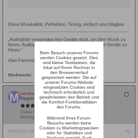
Diese Musikalität, Perfektion, Timing, einfach unschlagbar.
„Audiophile verwenden ihre Geräte nicht, um Ihre Musik zu
hören. Audiophile verwenden Ihre Musik, um ihre Geräte zu
hören.“
Beim Besuch unseres Forums
werden Cookies gesetzt. Dies
Alan Parsons
sind kleine Textdateien, die
lokal auf Ihrem Rechner in
den Browserverlauf
Stichworte:
-
gespeichert werden. Die auf
unserer Forums-Website
eingesetzten Cookies sind
technisch erforderlich und
mechanic
gewährleisten den Betrieb und
Registrierter Benutzer
die Komfort-Funktionalitäten
des Forums.
Dabei seit:
25.07.2014
Beiträge:
2468
Während Ihres Forum-
Besuchs werden keine
Cookies zu Marketingzwecken
28.06.2026, 14:41
#2
oder für Statistiken und
Analysen gesetzt. Auch