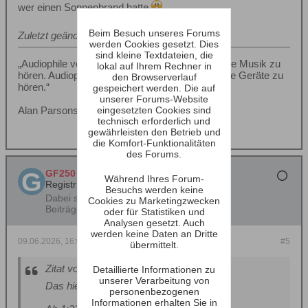
wer einen Sonnenbrand hatte.
Beim Besuch unseres Forums
Zuletzt geändert von
walwal
;
09.06.2026, 08:34
.
werden Cookies gesetzt. Dies
sind kleine Textdateien, die
„Audiophile verwenden ihre Geräte nicht, um Ihre Musik zu
lokal auf Ihrem Rechner in
hören. Audiophile verwenden Ihre Musik, um ihre Geräte zu
den Browserverlauf
hören.“
gespeichert werden. Die auf
unserer Forums-Website
eingesetzten Cookies sind
Alan Parsons
technisch erforderlich und
gewährleisten den Betrieb und
die Komfort-Funktionalitäten
des Forums.
GF250
Während Ihres Forum-
Registrierter Benutzer
Besuchs werden keine
Dabei seit:
29.03.2017
Cookies zu Marketingzwecken
Beiträge:
879
oder für Statistiken und
Analysen gesetzt. Auch
werden keine Daten an Dritte
09.06.2026, 16:05
#5
übermittelt.
Zitat von
Clara
Detaillierte Informationen zu
unserer Verarbeitung von
Das hier finde ich sehr viel cooler.
personenbezogenen
Informationen erhalten Sie in