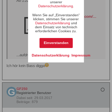
Ab 1:22 Minuten
unserer
Datenschutzerklärung
.
Wenn Sie auf „Einverstanden“
https://www.youtube.com/watch?v=OnoNITE-CLc
klicken, stimmen Sie unserer
Datenschutzerklärung
und
dem Einsatz von technisch
erforderlichen Cookies zu.
Einverstanden
...aufdrehen!
Datenschutzerklärung
Impressum
Ich hör kein Bass digga
GF250
Registrierter Benutzer
Dabei seit:
29.03.2017
Beiträge:
879