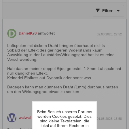
Filter
antwortet
DanielK78
02.08.2025, 22:52
Luftspulen mit dickem Draht bringen überhaupt nichts.
Sobald der Effekt des geringeren Widerstands kaum
Auswirkung in der Lautstärke/Wirkungsgrad hat ist es reine
Verschwendung.
Hab das an meiner doppel Bijou getestet. 1.8mm Luftspule hat
null klanglichen Effekt.
Keinerlei Einfluss auf Dynamik oder sonst was.
Dagegen kann man dünneren Draht (1mm) durchaus nutzen
um den Wirkungsgrad etwas zu senken.
Beim Besuch unseres Forums
werden Cookies gesetzt. Dies
antwortet
walwal
01.08.2025, 15:58
sind kleine Textdateien, die
lokal auf Ihrem Rechner in