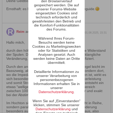
Deine Geldbörse klingt dünner.
den Browserverlauf
gespeichert werden. Die auf
Ernsthaft: es lohnt nicht. Was sich lohnt: ein Waveguide.
unserer Forums-Website
eingesetzten Cookies sind
technisch erforderlich und
gewährleisten den Betrieb und
die Komfort-Funktionalitäten
des Forums.
antwortet
Reim
01.08.2025, 15:31
Während Ihres Forum-
Besuchs werden keine
Hallo mitch,
Cookies zu Marketingzwecken
oder für Statistiken und
durch den höheren Querschnitt sinkt der ohmsche Widerstand
Analysen gesetzt. Auch
der Spulen. Das bewirkt eine wenn auch geringe klangliche
werden keine Daten an Dritte
Veränderung, da sich die Abstimmung leicht modifiziert.
übermittelt.
Durch den anderen Innenwiderstand steigt der Pegel leicht im
Basszweig, aber nicht als Parallelverschiebung, sondern dort,
Detaillierte Informationen zu
wo die Impedanz des TT im Verlauf am niedrigsten ist, wirkt es
unserer Verarbeitung von
sich besonders aus, hier wird dann mehr Verstärkerleistung
personenbezogenen
und somit Strom möglich, der Pegel steigt. Somit entsteht ein
Informationen erhalten Sie in
etwas "welligerer" Bassverlauf, konkret der Bassbereich
unserer
zwischen 100Hz und 500Hz wird hier etwas lauter und exakt
Datenschutzerklärung
.
bei der Abstimmfrequenz des BR.
Wenn Sie auf „Einverstanden“
Im Hochton sieht es anders aus, da die Spule nicht in Reihe,
klicken, stimmen Sie unserer
sondern parallel arbeitet. Hier wirkt sich die Veränderung
Datenschutzerklärung
und
besonders auf die Flanke im Übernahmebereich aus, also
dem Einsatz von technisch