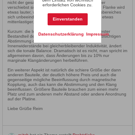
nicht der gesamte Pegel des Hochtöners, auch hier
erforderlichen Cookies zu.
verschiebst sich die Abstimmung, der Bereich der Flanke wird
etwas lauter, während der Rest des Übertragungsbereiches
sich unbeeindruckt zeigt, der Klang wird hier also etwas
Einverstanden
mittenlastiger.
Kurzum: die Innenwiderständer der Spulen sind fester
Datenschutzerklärung
Impressum
Bestandteil der Weichenkonstruktion und der beabsichtigen
Abstimmung des Entwicklers, ändert man die
Innenwiderstände bei gleicherbleibender Induktivität, ändert
sich die tonale Balance. Dramatisch ist es nicht, man spricht im
allgemeinen davon, dass Änderungen bis zu 10% nur
marginale Klangänderungen herbeiführen.
Ein weiterer Aspekt ist natürlich die schiere Größe der dann
anderen Bauteile, der deutlich höhere Preis und auch die
gegenseitige mögliche Beeinflussung durch magnetische
Kopplung, auch das kann die Abstimmung und den Klang
beeinflussen. Größere Bauteile brauchen zum einen mehr
Platz und zum anderen mehr Abstand oder andere Anordnung
auf der Platine.
Liebe Grüße Reim