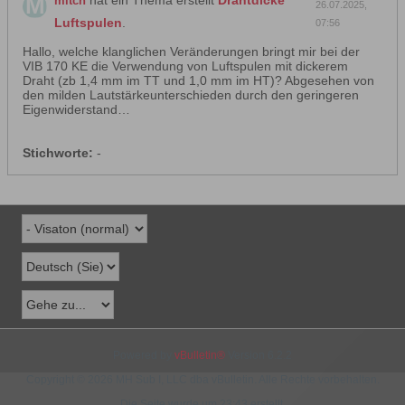
hat ein Thema erstellt
Drahtdicke
mitch
26.07.2025,
Luftspulen
.
07:56
Hallo, welche klanglichen Veränderungen bringt mir bei der
VIB 170 KE die Verwendung von Luftspulen mit dickerem
Draht (zb 1,4 mm im TT und 1,0 mm im HT)? Abgesehen von
den milden Lautstärkeunterschieden durch den geringeren
Eigenwiderstand…
Stichworte:
-
Powered by
vBulletin®
Version 6.2.2
Copyright © 2026 MH Sub I, LLC dba vBulletin. Alle Rechte vorbehalten.
Die Seite wurde um 23:43 erstellt.