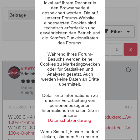
lokal auf Ihrem Rechner in
den Browserverlauf
gespeichert werden. Die auf
unserer Forums-Website
eingesetzten Cookies sind
technisch erforderlich und
Filter
gewährleisten den Betrieb und
die Komfort-Funktionalitäten
des Forums.
Vorherige
1
2
Während Ihres Forum-
Besuchs werden keine
Cookies zu Marketingzwecken
VISATON
oder für Statistiken und
Administrator
Analysen gesetzt. Auch
werden keine Daten an Dritte
übermittelt.
Dabei seit:
29.09.2000
Beiträge:
4535
Detaillierte Informationen zu
unserer Verarbeitung von
personenbezogenen
30.06.2026, 15:20
#16
Informationen erhalten Sie in
unserer
W 100 C - 4 Ohm:
https://www.visaton.de/de/produkte/c.../w-
Datenschutzerklärung
.
100-c-4-ohm
W 100 C - 8 Ohm:
https://www.visaton.de/de/produkte/c.../w-
Wenn Sie auf „Einverstanden“
100-c-8-ohm
klicken, stimmen Sie unserer