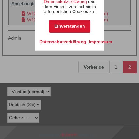
Datenschutzerklärung
und
Angehängte Dateien
dem Einsatz von technisch
erforderlichen Cookies zu.
W100C-4.bch
(52,6 KB, 20x aufgerufen)
W100C-8.bch
(52,0 KB, 19x aufgerufen)
Einverstanden
Admin
Datenschutzerklärung
Impressum
Vorherige
1
2
Powered by
vBulletin®
Version 6.2.2